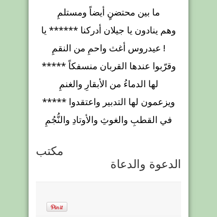
ما بين محتضنٍ أيضاً ومستلمِ
وهم ينادون يا جيلان أدركنا ****** يا
!
عيدروس أغث واحمِ من النقمِ
وقرّبوا عندها القربان منسفكاً *****
لها الدماءُ من الأبقارِ والغنمِ
ويزعمون لها التدبير واعتقدوا *****
في القطبِ والغوثِ والأوتادِ والنُّجُمِ
مكتب
الدعوة والدعاة