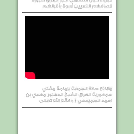
الوزراء حول النشامى احرار العراق ضرورة
انصافهم التعيين أسوة بأقرانهم
وقائع صلاة الجمعة بإمامة مفتي
جمهورية العراق الشيخ الدكتور مهدي بن
احمد الصميدعي ( وفقه الله تعالى