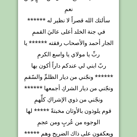
نعمِ
سألتك الله قصراً لا نظير له ******
في جنة الخلد أعلى عاليَ القممِ
الجار أحمد والأصحاب رفقته ****** يا
ربِّ يا مولاي يا واسع الكرمِ
ربّ ابني لي عندكم داراً أكون بها
****** ونجّني من ديار الظلمِّ والسّقمِ
ونجّني من ديار الشركِ أجمعها ******
ونجّني من ذوي الإشراكِ كلِّهمِ
قوم يلوذون بالأوثان مخبتةً ***** لها
الوجوه من عُربٍ ومن عجمِ
ويعكفون على ذاك الضريح وهم *****