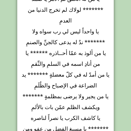
******* لولاك لم تخرج الدنيا من
العدمِ
يا واحداً ليس لي رب سواه ولا
******* ندٌ له يدعى كالجنِّ والصنمِ
يا من ألوذ به عمّا أحــاذره ****** يا
من أنادِ اسمه في السلمِ والنِّقمِ
يا من أمدّ له في كلّ معضلةٍ ******* يد
الضراعة في الإصباح والظُلَمِ
يا من يجير ولا يرضى بمظلمةٍ *******
ويكشف الظلم عمّن بات بالألمِ
يا كاشف الكرب يا نصراً لناصره
******* يا مسبغ الفضل من عفوٍ ومن