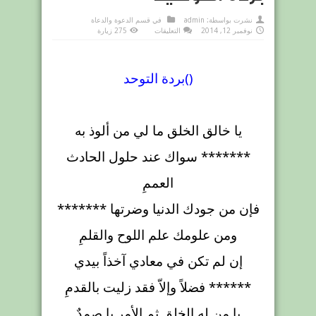
نشرت بواسطة:
admin
في
قسم الدعوة والدعاة
على
نوفمبر 12, 2014
التعليقات
275 زيارة
بردة
التوحيد
مغلقة
)
)
بردة التوحد
يا خالق الخلق ما لي من ألوذ به
******* سواك عند حلول الحادث
العممِ
فإن من جودك الدنيا وضرتها *******
ومن علومك علم اللوح والقلمِ
إن لم تكن في معادي آخذاً بيدي
****** فضلاً وإلاّ فقد زليت بالقدمِ
يا من له الخلق ثم الأمر يا صمدٌ