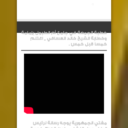
خطبة الجمعة في جامع أم الطبول بإمامة
وخطابة الشيخ خالد العسافي _ اغتنم
خمسا قبل خمس .
مفتي الجمهورية يوجه رسالة لرئيس