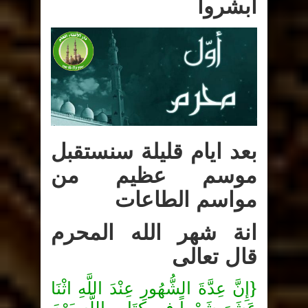
ابشروا
عظيم
من
مواسم
الطاعات
مغلقة
بعد ايام قليلة سنستقبل
موسم عظيم من
مواسم الطاعات
انة شهر الله المحرم
قال تعالى
}
إِنَّ عِدَّةَ الشُّهُورِ عِنْدَ اللَّهِ اثْنَا