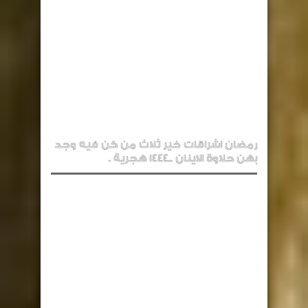
رمضان اشراقات خير ثلاث من كن فيه وجد
بهن حلاوة الاينان ..1444 هجرية .