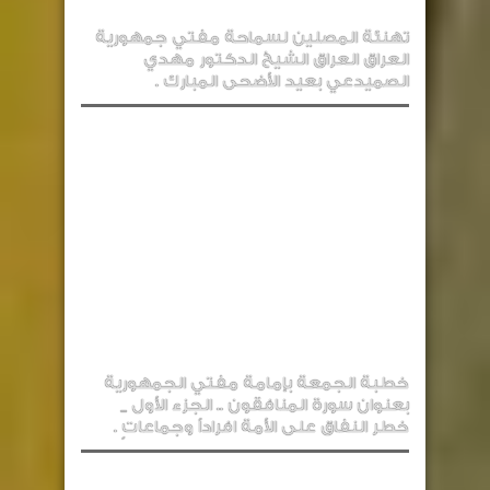
تهنئة المصلين لسماحة مفتي جمهورية
العراق العراق الشيخ الدكتور مهدي
الصميدعي بعيد الأضحى المبارك .
خطبة الجمعة بإمامة مفتي الجمهورية
بعنوان سورة المنافقون .. الجزء الأول _
خطر النفاق على الأمة افراداً وجماعاتٍ .