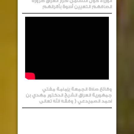
الوزراء حول النشامى احرار العراق ضرورة
انصافهم التعيين أسوة بأقرانهم
وقائع صلاة الجمعة بإمامة مفتي
جمهورية العراق الشيخ الدكتور مهدي بن
احمد الصميدعي ( وفقه الله تعالى