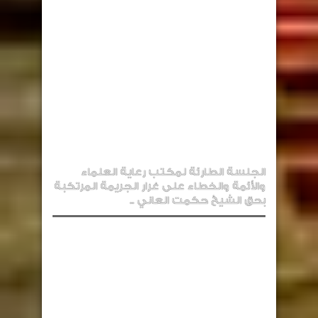
الجلسة الطارئة لمكتب رعاية العلماء
والأئمة والخطاء على غرار الجريمة المرتكبة
بحق الشيخ حكمت العاني ..