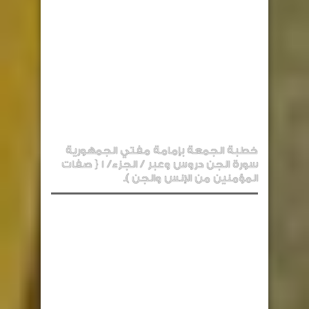
خطبة الجمعة بإمامة مفتي الجمهورية
سورة الجن دروس وعبر / الجزء/ 1 { صفات
المؤمنين من الإنس والجن ).