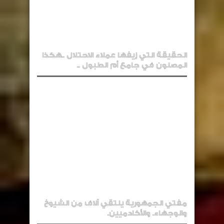
الحقيقة التي زيفها عملاء الاحتلال ..هكذا
المصلون في جامع أم الطبول ..
مفتي الجمهورية يلتقي آلاف من الشيوخ
والوجهاء. والأكادميين.