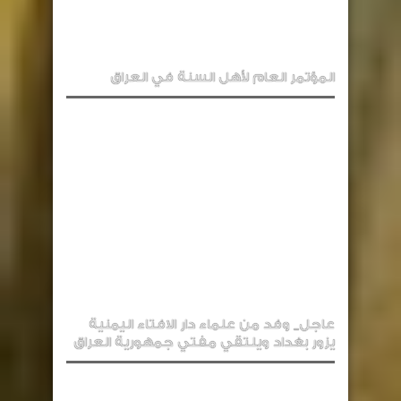
المؤتمر العام لأهل السنة في العراق
عاجل_ وفد من علماء دار الافتاء اليمنية
يزور بغداد ويلتقي مفتي جمهورية العراق