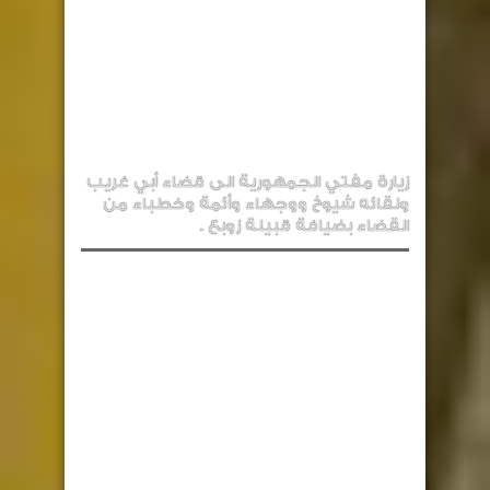
زيارة مفتي الجمهورية الى قضاء أبي غريب
ولقائه شيوخ ووجهاء وأئمة وخطباء من
القضاء بضيافة قبيلة زوبع .