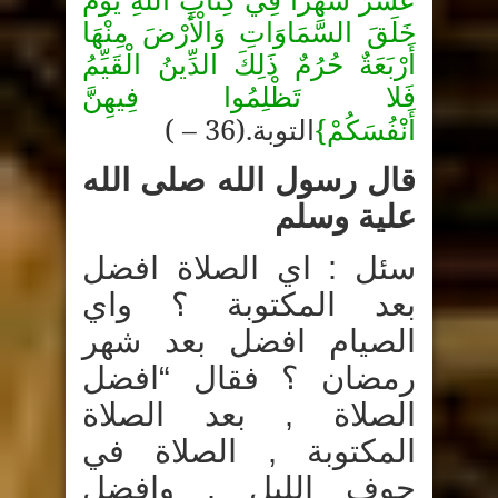
عَشَرَ شَهْراً فِي كِتَابِ اللَّهِ يَوْمَ
خَلَقَ السَّمَاوَاتِ وَالْأَرْضَ مِنْهَا
أَرْبَعَةٌ حُرُمٌ ذَلِكَ الدِّينُ الْقَيِّمُ
فَلا تَظْلِمُوا فِيهِنَّ
( – 36).
{
أَنْفُسَكُمْ
التوبة
قال رسول الله صلى الله
علية وسلم
سئل : اي الصلاة افضل
بعد المكتوبة ؟ واي
الصيام افضل بعد شهر
رمضان ؟ فقال “افضل
الصلاة , بعد الصلاة
المكتوبة , الصلاة في
جوف الليل . وافضل