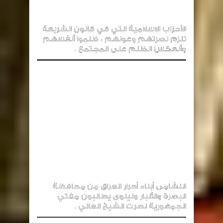
الأحزاب الاسلامية التي في قانون الشريعة
تلزم نصرتهم وعونهم ، ظلموا أنفسهم
وأنعكس الظلم على المجتمع .
النشامى أبناء أحرار العراق من محافظة
البصرة والأنبار ونينوى يطالبون مفتي
الجمهورية نصرت الشيخ العاني .