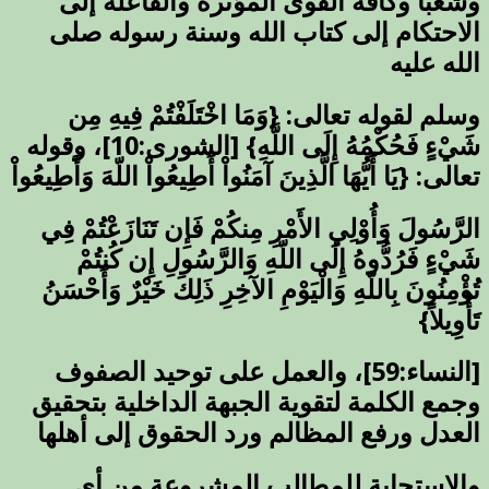
وشعباً وكافة القوى المؤثرة والفاعلة إلى
الاحتكام إلى كتاب الله وسنة رسوله صلى
الله عليه
وسلم لقوله تعالى: {وَمَا اخْتَلَفْتُمْ فِيهِ مِن
شَيْءٍ فَحُكْمُهُ إِلَى اللَّهِ} [الشورى:10]، وقوله
تعالى: {يَا أَيُّهَا الَّذِينَ آمَنُواْ أَطِيعُواْ اللّهَ وَأَطِيعُواْ
الرَّسُولَ وَأُوْلِي الأَمْرِ مِنكُمْ فَإِن تَنَازَعْتُمْ فِي
شَيْءٍ فَرُدُّوهُ إِلَى اللّهِ وَالرَّسُولِ إِن كُنتُمْ
تُؤْمِنُونَ بِاللّهِ وَالْيَوْمِ الآخِرِ ذَلِكَ خَيْرٌ وَأَحْسَنُ
تَأْوِيلاً}
[النساء:59]، والعمل على توحيد الصفوف
وجمع الكلمة لتقوية الجبهة الداخلية بتحقيق
العدل ورفع المظالم ورد الحقوق إلى أهلها
والاستجابة للمطالب المشروعة من أي