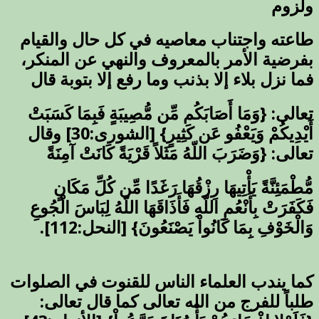
ولزوم
طاعته واجتناب معاصيه في كل حال والقيام
بفرضية الأمر بالمعروف والنهي عن المنكر،
فما نزل بلاء إلا بذنب وما رفع إلا بتوبة قال
تعالى: {وَمَا أَصَابَكُم مِّن مُّصِيبَةٍ فَبِمَا كَسَبَتْ
أَيْدِيكُمْ وَيَعْفُو عَن كَثِيرٍ} [الشورى:30] وقال
تعالى: {وَضَرَبَ اللّهُ مَثَلاً قَرْيَةً كَانَتْ آمِنَةً
مُّطْمَئِنَّةً يَأْتِيهَا رِزْقُهَا رَغَدًا مِّن كُلِّ مَكَانٍ
فَكَفَرَتْ بِأَنْعُمِ اللّهِ فَأَذَاقَهَا اللّهُ لِبَاسَ الْجُوعِ
وَالْخَوْفِ بِمَا كَانُواْ يَصْنَعُونَ} [النحل:112].
كما يندب العلماء الناس للقنوت في الصلوات
طلباً للفرج من الله تعالى كما قال تعالى: