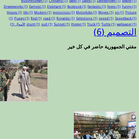
Businessman
(1)
Cristiano
(1)
dark
(1)
David
(1)
DavidBrown
(1)
dealer
(1)
Dreamworks
(1)
Earnest
(1)
Elephant
(1)
facebook
(1)
Fantastic
(1)
foxes
(1)
Funny
(1)
Hopes
(1)
life
(1)
Modern
(1)
motocross
(1)
Motorbike
(1)
Moyes
(1)
on
(1)
Picture
(1)
Puppy
(1)
Red
(1)
road
(1)
Ronaldo
(1)
Selections
(1)
speed
(1)
Speedback
(1)
(1)
wallpaper
(1)
Turtle
(1)
Truck
(1)
theme
(1)
Sunset
(1)
suit
(1)
stunt
الأموال
(1)
التصميم
(6)
مفتي الجمهورية حاضر في كل خير