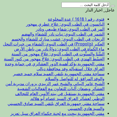
عاجل_ اخبار الدار
فتوى رقم ( 1618 ) عدة المخلوعة
اليانسون في الطب النبوي: علاج عطري مهجور
المر في الطب النبوي: شفاء طبيعي ونادر
الشمر في الطب النبوي: نبات نادر للشفاء والهضم
الريحان في الطب النبوي: عشب مبارك للشفاء والجسم
العكبر (Propolis) في الطب النبوي: الشفاء من خيرات النحل
ماء الكمأة في الطب النبوي: دواءٌ نادر من باطن الأرض
السَّنَا والسنُّوت في الطب النبوي: علاجٌ مهجور من السنة
القِسْط الهندي في الطب النبوي: علاجٌ مهجور من كنوز السنة
مفتي الجمهورية يؤكد أهمية الدور العشائري في حماية وحدة
العراق خلال استقباله وفد محافظة ديالى
سماحة مفتي الجمهورية يلتقي العميد سلام حميد خضير
والوفد المرافق له للتواصل والسلام
الشيخ عامر البياتي والشيخ عمر الزبيدي يزوران مديرية أمن
العشائر ويضعان آليات للتعاون مع الفعاليات الشعبية
مفتي الجمهورية يستقبل في بيته الأمين العام للتحالف
الوطني لعشائر العراق السيد عصام أبو هلاله.
سماحة مفتي جمهورية العراق يلتقي السيد صادق الحسيني
والسيد هادي الحسيني
مفتي الجمهورية يبحث مع لجنة حكماء العراق سبل تعزيز