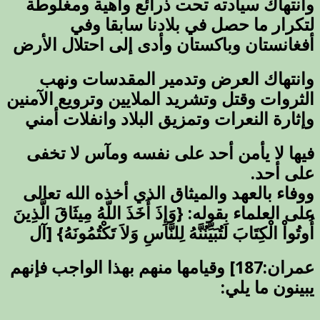
وانتهاك سيادته تحت ذرائع واهية ومغلوطة
لتكرار ما حصل في بلادنا سابقا وفي
أفغانستان وباكستان وأدى إلى احتلال الأرض
وانتهاك العرض وتدمير المقدسات ونهب
الثروات وقتل وتشريد الملايين وترويع الآمنين
وإثارة النعرات وتمزيق البلاد وانفلات أمني
فيها لا يأمن أحد على نفسه ومآس لا تخفى
على أحد.
ووفاء بالعهد والميثاق الذي أخذه الله تعالى
على العلماء بقوله: {وَإِذَ أَخَذَ اللّهُ مِيثَاقَ الَّذِينَ
أُوتُواْ الْكِتَابَ لَتُبَيِّنُنَّهُ لِلنَّاسِ وَلاَ تَكْتُمُونَهُ} [آل
عمران:187] وقيامها منهم بهذا الواجب فإنهم
يبينون ما يلي: