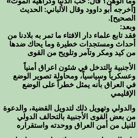
وما الوهن؟ قال: حب الدنيا وكراهية الموت»
[أخرجه أبو داوود وقال الألباني: الحديث
الصحيح].
وبعد:
فقد تابع علماء دار الافتاء ما تمر به بلادنا من
أحداث ومستجدات خطيرة وما يحاك ضدها
من كيد ومكر وتآمر وتلويح من القوى
الأجنبية بالتدخل في شئون اعراق أمنياً
وعسكرياً وسياسياً، ومحاولة تصوير الوضع
في العراق بأنه يمثل خطراً على الوضع
الإقليمي
والدولي وتهويل ذلك لتدويل القضية، والدعوة
من بعض القوى الأجنبية بالتحالف الدولي
للنيل من أمن العراق ووحدته واستقراره