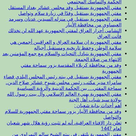
الحكمة والتماسك المجتمعي
مفتي الجمهورية يستقبل وفد مجلس عشائر بغداد المستقل
مفتي الجمهورية يستقبل وفدًا في زيارة سلام وتواصل
مفتي الجمهورية يستقبل في منزله السيدين عدنان وسرمد
العيساوي من محافظة الأنبار
النشامى أحرار العراق لمفتي الجمهورية عهد الله لن نخذلك
فأنت العراق
مفتي الجمهورية إن سلامة العراق و العراقيين أجمعين هي
سلامة الوطن وحفظ تاريخيه ومستقبل أجياله
مفتي الجمهورية يتبادل التحيات والسلام مع جمع المؤمنين بعد
الانتهاء من صلاة الجمعة.
وفد من محافظة كربلاء المقدسة يزور سماحة مفتي
الجمهورية
مفتي الجمهورية يستقبل في بيته رئيس المجلس البلدي قضاء
سامراء مدير مكتب رئيس مجلس شيوخ عشائر صلاح الدين..
سماحة المفتي… بين الحكمة الدينية والرؤية السياسية
مفتي الجمهورية يهنيء العالم الإسلامي وآل بيت رسول الله
بولادة سيد شباب أهل الجنة
أهم أحداث بداية شعبان :
وفد من محافظة الأنبار يزور سماحة مفتي الجمهورية للسلام
والتواصل
تعلن دار الإفتاء العراقية، أنه لم تثبت رؤية هلال شهر شعبان
لعام 1447
مفتي الجمهورية يلتقي في بيته الشيخ سالم النمراوي من