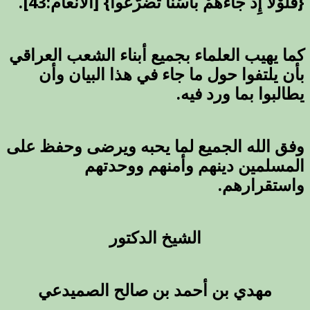
{فَلَوْلا إِذْ جَاءهُمْ بَأْسُنَا تَضَرَّعُواْ} [الأنعام:43].
كما يهيب العلماء بجميع أبناء الشعب العراقي
بأن يلتفوا حول ما جاء في هذا البيان وأن
يطالبوا بما ورد فيه.
وفق الله الجميع لما يحبه ويرضى وحفظ على
المسلمين دينهم وأمنهم ووحدتهم
واستقرارهم.
الشيخ الدكتور
مهدي بن أحمد بن صالح الصميدعي