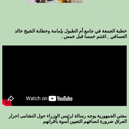
خطبة الجمعة في جامع أم الطبول بإمامة وخطابة الشيخ خالد
العسافي _ اغتنم خمسا قبل خمس .
مفتي الجمهورية يوجه رسالة لرئيس الوزراء حول النشامى احرار
العراق ضرورة انصافهم التعيين أسوة بأقرانهم