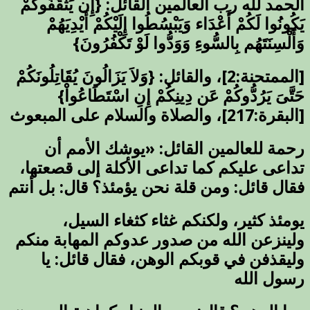
الحمد لله رب العالمين القائل: {إِن يَثْقَفُوكُمْ
يَكُونُوا لَكُمْ أَعْدَاء وَيَبْسُطُوا إِلَيْكُمْ أَيْدِيَهُمْ
وَأَلْسِنَتَهُم بِالسُّوءِ وَوَدُّوا لَوْ تَكْفُرُونَ}
[الممتحنة:2]، والقائل: {وَلاَ يَزَالُونَ يُقَاتِلُونَكُمْ
حَتَّىَ يَرُدُّوكُمْ عَن دِينِكُمْ إِنِ اسْتَطَاعُواْ}
[البقرة
:217]، والصلاة والسلام على المبعوث
رحمة للعالمين القائل: «يوشك الأمم أن
تداعى عليكم كما تداعى الأكلة إلى قصعتها،
فقال قائل: ومن قلة نحن يؤمئذ؟ قال: بل أنتم
يومئذ كثير، ولكنكم غثاء كثغاء السيل،
ولينزعن الله من صدور عدوكم المهابة منكم
وليقذفن في قوبكم الوهن، فقال قائل: يا
رسول الله