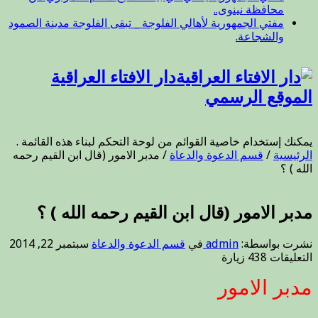
محافظة نينوى..
مفتي الجمهورية لأهالي الفلوجة _ تبقى الفلوجة مدينة الصمود
والشجاعة.
دار الافتاء العراقية
الموقع الرسمي
يمكنك إستخدام خاصية القوائم من لوحة التحكم لبناء هذه القائمة .
الرئيسية
/
قسم الدعوة والدعاة
/
مدبر الامور (قال ابن القيم رحمه
الله ) ؟
مدبر الامور (قال ابن القيم رحمه الله ) ؟
نشرت بواسطة:
admin
في
قسم الدعوة والدعاة
سبتمبر 22, 2014
على
التعليقات
438 زيارة
مدبر
مدبر الامور
الامور
(قال
ابن