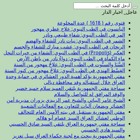
عاجل_ اخبار الدار
فتوى رقم ( 1618 ) عدة المخلوعة
اليانسون في الطب النبوي: علاج عطري مهجور
المر في الطب النبوي: شفاء طبيعي ونادر
الشمر في الطب النبوي: نبات نادر للشفاء والهضم
الريحان في الطب النبوي: عشب مبارك للشفاء والجسم
العكبر (Propolis) في الطب النبوي: الشفاء من خيرات النحل
ماء الكمأة في الطب النبوي: دواءٌ نادر من باطن الأرض
السَّنَا والسنُّوت في الطب النبوي: علاجٌ مهجور من السنة
القِسْط الهندي في الطب النبوي: علاجٌ مهجور من كنوز السنة
مفتي الجمهورية يؤكد أهمية الدور العشائري في حماية وحدة
العراق خلال استقباله وفد محافظة ديالى
سماحة مفتي الجمهورية يلتقي العميد سلام حميد خضير
والوفد المرافق له للتواصل والسلام
الشيخ عامر البياتي والشيخ عمر الزبيدي يزوران مديرية أمن
العشائر ويضعان آليات للتعاون مع الفعاليات الشعبية
مفتي الجمهورية يستقبل في بيته الأمين العام للتحالف
الوطني لعشائر العراق السيد عصام أبو هلاله.
سماحة مفتي جمهورية العراق يلتقي السيد صادق الحسيني
والسيد هادي الحسيني
مفتي الجمهورية يبحث مع لجنة حكماء العراق سبل تعزيز