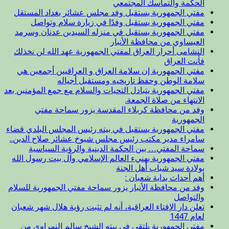
الحكمة والتماسك المجتمعي
مفتي الجمهورية يستقبل وفد مجلس عشائر بغداد المستقل
مفتي الجمهورية يستقبل وفدًا في زيارة سلام وتواصل
مفتي الجمهورية يستقبل في منزله السيدين عدنان وسرمد
العيساوي من محافظة الأنبار
النشامى أحرار العراق لمفتي الجمهورية عهد الله لن نخذلك
فأنت العراق
مفتي الجمهورية إن سلامة العراق و العراقيين أجمعين هي
سلامة الوطن وحفظ تاريخيه ومستقبل أجياله
مفتي الجمهورية يتبادل التحيات والسلام مع جمع المؤمنين بعد
الانتهاء من صلاة الجمعة.
وفد من محافظة كربلاء المقدسة يزور سماحة مفتي
الجمهورية
مفتي الجمهورية يستقبل في بيته رئيس المجلس البلدي قضاء
سامراء مدير مكتب رئيس مجلس شيوخ عشائر صلاح الدين..
سماحة المفتي… بين الحكمة الدينية والرؤية السياسية
مفتي الجمهورية يهنيء العالم الإسلامي وآل بيت رسول الله
بولادة سيد شباب أهل الجنة
أهم أحداث بداية شعبان :
وفد من محافظة الأنبار يزور سماحة مفتي الجمهورية للسلام
والتواصل
تعلن دار الإفتاء العراقية، أنه لم تثبت رؤية هلال شهر شعبان
لعام 1447
مفتي الجمهورية يلتقي في بيته الشيخ سالم النمراوي من