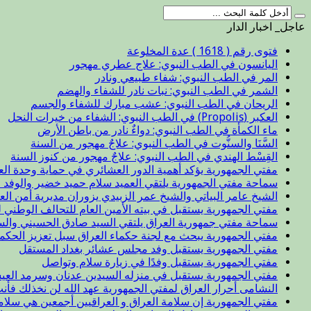
عاجل_ اخبار الدار
فتوى رقم ( 1618 ) عدة المخلوعة
اليانسون في الطب النبوي: علاج عطري مهجور
المر في الطب النبوي: شفاء طبيعي ونادر
الشمر في الطب النبوي: نبات نادر للشفاء والهضم
الريحان في الطب النبوي: عشب مبارك للشفاء والجسم
العكبر (Propolis) في الطب النبوي: الشفاء من خيرات النحل
ماء الكمأة في الطب النبوي: دواءٌ نادر من باطن الأرض
السَّنَا والسنُّوت في الطب النبوي: علاجٌ مهجور من السنة
القِسْط الهندي في الطب النبوي: علاجٌ مهجور من كنوز السنة
مفتي الجمهورية يؤكد أهمية الدور العشائري في حماية وحدة الع
سماحة مفتي الجمهورية يلتقي العميد سلام حميد خضير والوفد ا
الشيخ عامر البياتي والشيخ عمر الزبيدي يزوران مديرية أمن الع
مفتي الجمهورية يستقبل في بيته الأمين العام للتحالف الوطني ل
سماحة مفتي جمهورية العراق يلتقي السيد صادق الحسيني والس
مفتي الجمهورية يبحث مع لجنة حكماء العراق سبل تعزيز الحكم
مفتي الجمهورية يستقبل وفد مجلس عشائر بغداد المستقل
مفتي الجمهورية يستقبل وفدًا في زيارة سلام وتواصل
مفتي الجمهورية يستقبل في منزله السيدين عدنان وسرمد العيس
النشامى أحرار العراق لمفتي الجمهورية عهد الله لن نخذلك فأن
مفتي الجمهورية إن سلامة العراق و العراقيين أجمعين هي سلا