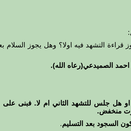
سجود
السهو
قبل
السلام
وبعد
السلام
:
هل
يجوز
 قراءة التشهد فيه اولا؟ وهل يجوز السلام بع
قراءة
التشهد
فيه
اولا
احمد الصميدعي(رعاه الله).
مغلقة
 او هل جلس للتشهد الثاني ام لا. فبنى على 
صوت منخفض.
ون السجود بعد التسليم
.