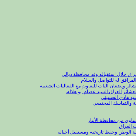
راق خلال استقباله وفد محافظة ديالى
لمرافق له للتواصل والسلام
شائر ويضعان آليات للتعاون مع الفعاليات الشعبية
عشائر العراق السيد عصام أبو هلاله.
يد هادي الحسيني
ة والتماسك المجتمعي
اوي من محافظة الأنبار
ت العراق
مة الوطن وحفظ تاريخيه ومستقبل أجياله