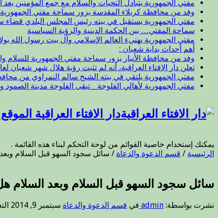
مفتي الجمهورية يتبادل التحيات والسلام مع جمع المؤمنين بعد ال
وفد من محافظة كربلاء المقدسة يزور سماحة مفتي الجمهورية
مفتي الجمهورية يستقبل في بيته رئيس المجلس البلدي قضاء 
سماحة المفتي… بين الحكمة الدينية والرؤية السياسية
مفتي الجمهورية يهنيء العالم الإسلامي وآل بيت رسول الله بول
أهم أحداث بداية شعبان :
وفد من محافظة الأنبار يزور سماحة مفتي الجمهورية للسلام وا
تعلن دار الإفتاء العراقية، أنه لم تثبت رؤية هلال شهر شعبان لعام 47
مفتي الجمهورية يلتقي في بيته الشيخ سالم النمراوي من محافظة
مفتي الجمهورية لأهالي الفلوجة _ تبقى الفلوجة مدينة الصمود و
دار الافتاء العراقية الموق
يمكنك إستخدام خاصية القوائم من لوحة التحكم لبناء هذه القائمة .
الرئيسية
/
قسم الدعوة والدعاة
/
سائل سجود السهو قبل السلام وبعد ا
سائل سجود السهو قبل السلام وبعد السلام هل ي
نشرت بواسطة:
admin
في
قسم الدعوة والدعاة
سبتمبر 9, 2014
الت