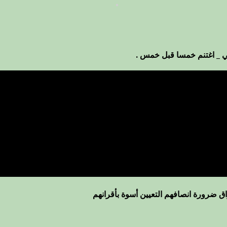
ي _ اغتنم خمسا قبل خمس .
ق ضرورة انصافهم التعيين أسوة بأقرانهم