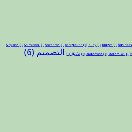
Airplane
(1)
Animation
(1)
Awesome
(1)
background
(1)
buoy
(1)
burger
(1)
Busines
التصميم
(6)
M
(1)
Motorbike
(1)
motocross
(1)
الأموال
(1)