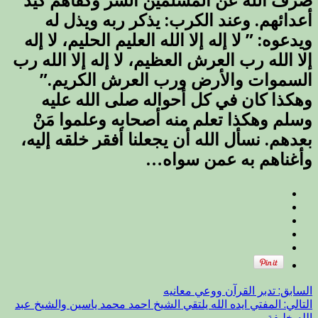
صرف الله عن المسلمين الشر وكفاهم كيد
أعدائهم. وعند الكرب: يذكر ربه ويذل له
ويدعوه: ” لا إله إلا الله العليم الحليم، لا إله
إلا الله رب العرش العظيم، لا إله إلا الله رب
السموات والأرض ورب العرش الكريم.”
وهكذا كان في كل أحواله صلى الله عليه
وسلم وهكذا تعلم منه أصحابه وعلموا مَنْ
بعدهم. نسأل الله أن يجعلنا أفقر خلقه إليه،
وأغناهم به عمن سواه…
السابق:
تدبر القرآن ووعي معانيه
التالي:
المفتي ايده الله يلتقي الشيخ احمد محمد ياسين والشيخ عبد
الله خليفة