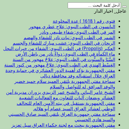
عاجل_ اخبار الدار
فتوى رقم ( 1618 ) عدة المخلوعة
اليانسون في الطب النبوي: علاج عطري مهجور
المر في الطب النبوي: شفاء طبيعي ونادر
الشمر في الطب النبوي: نبات نادر للشفاء والهضم
الريحان في الطب النبوي: عشب مبارك للشفاء والجسم
العكبر (Propolis) في الطب النبوي: الشفاء من خيرات النحل
ماء الكمأة في الطب النبوي: دواءٌ نادر من باطن الأرض
السَّنَا والسنُّوت في الطب النبوي: علاجٌ مهجور من السنة
القِسْط الهندي في الطب النبوي: علاجٌ مهجور من كنوز السنة
مفتي الجمهورية يؤكد أهمية الدور العشائري في حماية وحدة
العراق خلال استقباله وفد محافظة ديالى
سماحة مفتي الجمهورية يلتقي العميد سلام حميد خضير
والوفد المرافق له للتواصل والسلام
الشيخ عامر البياتي والشيخ عمر الزبيدي يزوران مديرية أمن
العشائر ويضعان آليات للتعاون مع الفعاليات الشعبية
مفتي الجمهورية يستقبل في بيته الأمين العام للتحالف
الوطني لعشائر العراق السيد عصام أبو هلاله.
سماحة مفتي جمهورية العراق يلتقي السيد صادق الحسيني
والسيد هادي الحسيني
مفتي الجمهورية يبحث مع لجنة حكماء العراق سبل تعزيز