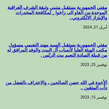
مفتي الجمهورية يستقبل متبني وثيقة الشرف العراقية
الموحدة من الفاو الى زاخوا _ لمكافحة المخدرات
والإبتزاز الالكتروني..
أبريل 21, 2024
مفتي الجمهورية يستقبل السيد مهند النعيمي مسؤول
مكتب الهيئة العليا لأنساب آل البيت والوفد المرافق له
من قبيلة السادة النعيم بيت الريّس .
نوفمبر 25, 2023
الأخوة في الله حصن الصالحين ، والاعتراف بالفضل من
دأب المتقين ..
نوفمبر 15, 2023