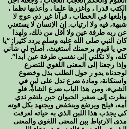
العلوم والحكم العجب العجاب ، وجعله أجل
الكتب قدرا ، وأغزرها علما ، وأعذبها نظما ،
وأبلغها في الخطاب ، قرآنا غير ذي عوج لا
شبهة، فيه ولا ارتياب. إن الإنسان لا يستغني
عن ربه طرفة عين ولا أقل من ذلك، ولهذا
كان النبي صلى الله عليه وسلم يردد كثيرا: “يا
حي يا قيوم برحمتك أستغيث، أصلح لي شأني
كله، ولا تكلني إلى نفسي طرفة عين أبدا”.
وإذا رجعنا إلى المعنى اللغوي للتضرع
لوجدناه يدو ر حول الطلب بذل وخضوع
واستكانة، ومادة ضرع تدل على لينٍ في
الشيء، ومن هذا الباب ضرع الشاة، فلو
نظرت إلى صغير الحيوان حين يلتقم ثدي
أمه، فيلح ويرتفع وينخفض ويجتهد بكل قوته
كي يجذب هذا اللبن الذي به حياته لعرفت
مدى الارتباط بين المعنى اللغوي والمعنى