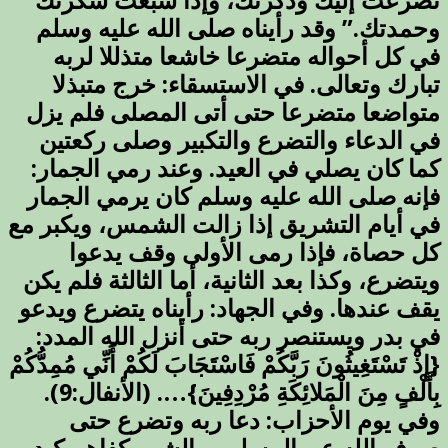
تضرعت إليك وذكرتك، وإذا شبعت شكرتك
وحمدتك.” وقد رأيناه صلى الله عليه وسلم
في كل أحواله متضرعا خاشعا متذللا لربه
تبارك وتعالى. في الاستسقاء: خرج متبذلا
متواضعا متضرعا حتى أتى المصلى فلم يزل
في الدعاء والتضرع والتكبير وصلى ركعتين
كما كان يصلي في العيد. وعند رمي الجمار:
فإنه صلى الله عليه وسلم كان يرمي الجمار
في أيام التشريق إذا زالت الشمس، ويكبر مع
كل حصاة، فإذا رمى الأولى وقف يدعوا
ويتضرع، وكذا بعد الثانية، أما الثالثة فلم يكن
يقف عندها. وفي الجهاد: رأيناه يتضرع ويدعو
في بدر ويستنصر ربه حتى أنزل الله المدد:
{إِذْ تَسْتَغِيثُونَ رَبَّكُمْ فَاسْتَجَابَ لَكُمْ أَنِّي مُمِدُّكُمْ
بِأَلْفٍ مِنَ الْمَلائِكَةِ مُرْدِفِينَ}…. (الأنفال:9).
وفي يوم الأحزاب: دعا ربه وتضرع حتى