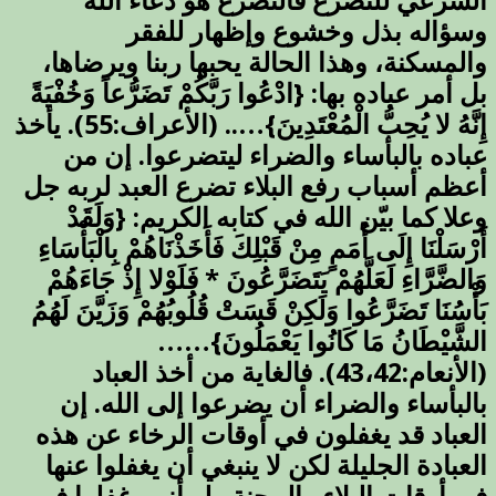
الشرعي للتضرع فالتضرع هو دعاء الله
وسؤاله بذل وخشوع وإظهار للفقر
والمسكنة، وهذا الحالة يحبها ربنا ويرضاها،
بل أمر عباده بها: {ادْعُوا رَبَّكُمْ تَضَرُّعاً وَخُفْيَةً
إِنَّهُ لا يُحِبُّ الْمُعْتَدِينَ}….. (الأعراف:55). يأخذ
عباده بالبأساء والضراء ليتضرعوا. إن من
أعظم أسباب رفع البلاء تضرع العبد لربه جل
وعلا كما بيّن الله في كتابه الكريم: {وَلَقَدْ
أَرْسَلْنَا إِلَى أُمَمٍ مِنْ قَبْلِكَ فَأَخَذْنَاهُمْ بِالْبَأْسَاءِ
وَالضَّرَّاءِ لَعَلَّهُمْ يَتَضَرَّعُونَ * فَلَوْلا إِذْ جَاءَهُمْ
بَأْسُنَا تَضَرَّعُوا وَلَكِنْ قَسَتْ قُلُوبُهُمْ وَزَيَّنَ لَهُمُ
الشَّيْطَانُ مَا كَانُوا يَعْمَلُونَ}……
(الأنعام:43،42). فالغاية من أخذ العباد
بالبأساء والضراء أن يضرعوا إلى الله. إن
العباد قد يغفلون في أوقات الرخاء عن هذه
العبادة الجليلة لكن لا ينبغي أن يغفلوا عنها