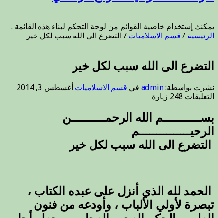
يمكنك إستخدام خاصية القوائم من لوحة التحكم لبناء هذه القائمة .
الرئيسية
/
قسم الاسلاميات
/
التضرع الى الله سبب لكل خير
التضرع الى الله سبب لكل خير
نشرت بواسطة:
admin
في
قسم الاسلاميات
أغسطس 3, 2014
على
التعليقات
248 زيارة
التضرع
الى
بســـــــــــم الله الرحمــــــــــن
الله
الرحيـــــــــــــــم
سبب
لكل
التضرع الى الله سبب لكل خير
خير
مغلقة
الحمد لله الذي أنزل على عبده الكتاب ،
تبصرة لأولي الألباب ، وأودعه من فنون