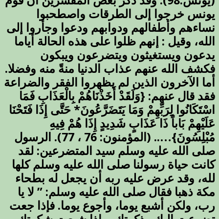
(يونس:98). وقد ذكر بعض المفسرين أن قوم
يونس خرجوا إلى الطرقات واصطحبوا
نساءهم وأطفالهم ودوابهم ودعوا وجأروا إلى
الله، وقيل : إنهم ظلوا على هذه الحالة أياما
يدعون ويستغيثون ويتضرعون ويبكون
فكشف الله عنهم عذاب الدنيا منةً منه وفضلا.
أما الآخرون الذين لم يظهروا الفقر والضراعة
فقد قال عنهم: {وَلَقَدْ أَخَذْنَاهُمْ بِالْعَذَابِ فَمَا
اسْتَكَانُوا لِرَبِّهِمْ وَمَا يَتَضَرَّعُونَ* حَتَّى إِذَا فَتَحْنَا
عَلَيْهِمْ بَاباً ذَا عَذَابٍ شَدِيدٍ إِذَا هُمْ فِيهِ
مُبْلِسُونَ}….. (المؤمنون: 76 ، 77). الرسول
صلى الله عليه وسلم سيد المتضرعين: لقد
كانت حياة رسولنا صلى الله عليه وسلم كلها
لله، وقد عرض عليه ربه أن يجعل له بطحاء
مكة ذهبا فقال صلى الله عليه وسلم: ” لا يا
رب، ولكن أشبع يوما، وأجوع يوما. فإذا جعت