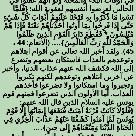
في أوقات البلاء والمحنة ولو أنهم غفلوا في
الحالين لعرضوا أنفسهم لعقوبة الله: {فَلَمَّا
نَسُوا مَا ذُكِّرُوا بِهِ فَتَحْنَا عَلَيْهِمْ أَبْوَابَ كُلِّ شَيْءٍ
حَتَّى إِذَا فَرِحُوا بِمَا أُوتُوا أَخَذْنَاهُمْ بَغْتَةً فَإِذَا هُمْ
مُبْلِسُونَ * فَقُطِعَ دَابِرُ الْقَوْمِ الَّذِينَ ظَلَمُوا
وَالْحَمْدُ لِلَّهِ رَبِّ الْعَالَمِينَ}…. (الأنعام: 44 ،
45). ولقد أخبر الله تعالى عن أقوام ابتلاهم
وتوعدهم بالعذاب فاستكان بعضهم وتضرع
إلى الله فكشف الله عنهم عذاب الدنيا، وأخبر
عن آخرين ابتلاهم وتوعدهم لكنهم تكبروا
وتجبروا وما استكانوا ولا تضرعوا فأخذهم
العذاب. أما الأولون الذين تضرعوا فمنهم قوم
يونس عليه السلام الذين قال الله عنهم:
{فَلَوْلا كَانَتْ قَرْيَةٌ آمَنَتْ فَنَفَعَهَا إِيمَانُهَا إِلَّا قَوْمَ
يُونُسَ لَمَّا آمَنُوا كَشَفْنَا عَنْهُمْ عَذَابَ الْخِزْيِ فِي
الْحَيَاةِ الدُّنْيَا وَمَتَّعْنَاهُمْ إِلَى حِينٍ}….