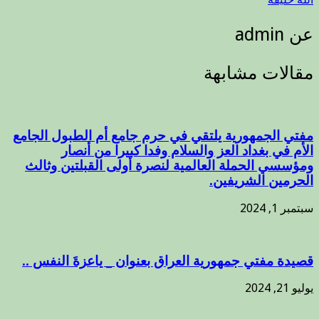
عن admin
مقالات مشابهة
مفتي الجمهورية يلتقي في حرم جامع أم الطبول الجامع
الأم في بغداد العز والسلام وفدا كبيرا من أنصار
ومؤسسي الحملة العالمية لنصرة أولى القبلتين وثالث
الحرمين الشريفين.
سبتمبر 1, 2024
قصيدة مفتي جمهورية العراق بعنوان _ ياعزةَ النفس ..
يوليو 21, 2024