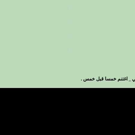
ي _ اغتنم خمسا قبل خمس .