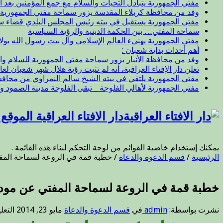
مفتي الجمهورية يتبادل التحيات والسلام مع جمع المؤمنين بعد ال
وفد من محافظة كربلاء المقدسة يزور سماحة مفتي الجمهورية
مفتي الجمهورية يستقبل في بيته رئيس المجلس البلدي قضاء 
سماحة المفتي… بين الحكمة الدينية والرؤية السياسية
مفتي الجمهورية يهنيء العالم الإسلامي وآل بيت رسول الله بول
أهم أحداث بداية شعبان :
وفد من محافظة الأنبار يزور سماحة مفتي الجمهورية للسلام وا
تعلن دار الإفتاء العراقية، أنه لم تثبت رؤية هلال شهر شعبان لعام 47
مفتي الجمهورية يلتقي في بيته الشيخ سالم النمراوي من محافظة
مفتي الجمهورية لأهالي الفلوجة _ تبقى الفلوجة مدينة الصمود و
دار الافتاء العراقية الموق
يمكنك إستخدام خاصية القوائم من لوحة التحكم لبناء هذه القائمة .
الرئيسية
/
قسم الدعوة والدعاة
/
خطبة قمة في الروعة لسماحة المفت
خطبة قمة في الروعة لسماحة المفتي عن مودة
نشرت بواسطة:
admin
في
قسم الدعوة والدعاة
مايو 23, 2014
التعل