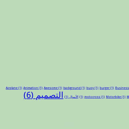
Airplane
(1)
Animation
(1)
Awesome
(1)
background
(1)
buoy
(1)
burger
(1)
Busines
التصميم
(6)
M
(1)
Motorbike
(1)
motocross
(1)
الأموال
(1)