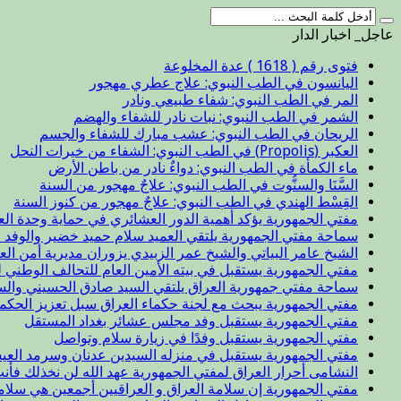
عاجل_ اخبار الدار
فتوى رقم ( 1618 ) عدة المخلوعة
اليانسون في الطب النبوي: علاج عطري مهجور
المر في الطب النبوي: شفاء طبيعي ونادر
الشمر في الطب النبوي: نبات نادر للشفاء والهضم
الريحان في الطب النبوي: عشب مبارك للشفاء والجسم
العكبر (Propolis) في الطب النبوي: الشفاء من خيرات النحل
ماء الكمأة في الطب النبوي: دواءٌ نادر من باطن الأرض
السَّنَا والسنُّوت في الطب النبوي: علاجٌ مهجور من السنة
القِسْط الهندي في الطب النبوي: علاجٌ مهجور من كنوز السنة
مفتي الجمهورية يؤكد أهمية الدور العشائري في حماية وحدة الع
سماحة مفتي الجمهورية يلتقي العميد سلام حميد خضير والوفد ا
الشيخ عامر البياتي والشيخ عمر الزبيدي يزوران مديرية أمن الع
مفتي الجمهورية يستقبل في بيته الأمين العام للتحالف الوطني ل
سماحة مفتي جمهورية العراق يلتقي السيد صادق الحسيني والس
مفتي الجمهورية يبحث مع لجنة حكماء العراق سبل تعزيز الحكم
مفتي الجمهورية يستقبل وفد مجلس عشائر بغداد المستقل
مفتي الجمهورية يستقبل وفدًا في زيارة سلام وتواصل
مفتي الجمهورية يستقبل في منزله السيدين عدنان وسرمد العيس
النشامى أحرار العراق لمفتي الجمهورية عهد الله لن نخذلك فأن
مفتي الجمهورية إن سلامة العراق و العراقيين أجمعين هي سلا