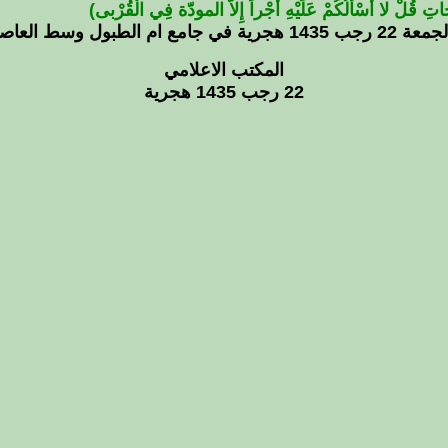
ِحاتِ قُلْ لا أَسْألُكُمْ عَلَيْهِ أَجْراً إِلاَّ المودّة فِي الْقُرْبى)
قمة
في
الروعة
لسماحة
المكتب الاعلامي
المفتي
22 رجب 1435 هجرية
عن
مودة
آل
البيت
مغلقة