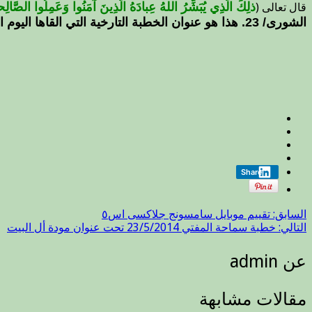
ذلِكَ الَّذِي يُبَشِّرُ اللهُ عِبادَهُ الَّذِينَ آمَنُوا وَعَمِلُوا الصَّال
قال تعالى (
الشورى/ 23. هذا هو عنوان الخطبة التارخية التي القاها اليوم الجمعة 22 رجب 1435 هجرية في جامع ام الطبول وسط العاصمة ..
Share
السابق:
تقييم موبايل سامسونج جلاكسى اس٥
التالي:
خطبة سماحة المفتي 23/5/2014 تحت عنوان مودة أل البيت
عن admin
مقالات مشابهة