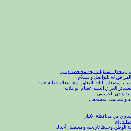
راق خلال استقباله وفد محافظة ديالى
لمرافق له للتواصل والسلام
شائر ويضعان آليات للتعاون مع الفعاليات الشعبية
عشائر العراق السيد عصام أبو هلاله.
يد هادي الحسيني
ة والتماسك المجتمعي
اوي من محافظة الأنبار
ت العراق
مة الوطن وحفظ تاريخيه ومستقبل أجياله