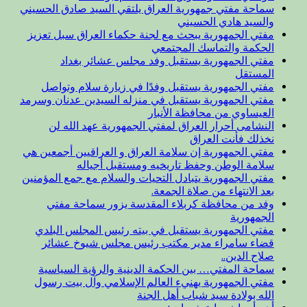
سماحة مفتي جمهورية العراق يلتقي السيد صادق الحسيني
والسيد هادي الحسيني
مفتي الجمهورية يبحث مع لجنة حكماء العراق سبل تعزيز
الحكمة والتماسك المجتمعي
مفتي الجمهورية يستقبل وفد مجلس عشائر بغداد
المستقل
مفتي الجمهورية يستقبل وفدًا في زيارة سلام وتواصل
مفتي الجمهورية يستقبل في منزله السيدين عدنان وسرمد
العيساوي من محافظة الأنبار
النشامى أحرار العراق لمفتي الجمهورية عهد الله لن
نخذلك فأنت العراق
مفتي الجمهورية إن سلامة العراق و العراقيين أجمعين هي
سلامة الوطن وحفظ تاريخيه ومستقبل أجياله
مفتي الجمهورية يتبادل التحيات والسلام مع جمع المؤمنين
بعد الانتهاء من صلاة الجمعة.
وفد من محافظة كربلاء المقدسة يزور سماحة مفتي
الجمهورية
مفتي الجمهورية يستقبل في بيته رئيس المجلس البلدي
قضاء سامراء مدير مكتب رئيس مجلس شيوخ عشائر
صلاح الدين..
سماحة المفتي… بين الحكمة الدينية والرؤية السياسية
مفتي الجمهورية يهنيء العالم الإسلامي وآل بيت رسول
الله بولادة سيد شباب أهل الجنة