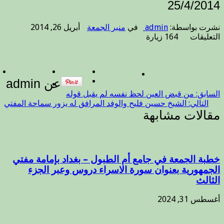
25/4/2014
نشرت بواسطة:
admin
في
منبر الجمعة
أبريل 26, 2014
على
التعليقات
164 زيارة
خطبة
الجمعة
مفتي
العراق
عن admin
سماحة
الشيخ
السابق:
من قبض العين لحظ نفسه لم يقبل قوله
الدكتور
التالي:
الشيخ حسين فليح والوفد المرافق له يزور سماحة المفتي
مهدي
مقالات مشابهة
بن
احمد
الصميدعي
25/4/2014
خطبة الجمعة في جامع أم الطبول – بغداد بإمامة مفتي
مغلقة
الجمهورية بعنوان سورة الاسراء دروس وعبر الجزء
الثالث
أغسطس 31, 2024