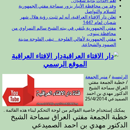
أهم أحداث بداية شعبان :
وفد من محافظة الأنبار يزور سماحة مفتي الجمهورية
للسلام والتواصل
تعلن دار الإفتاء العراقية، أنه لم تثبت رؤية هلال شهر
شعبان لعام 1447
مفتي الجمهورية يلتقي في بيته الشيخ سالم النمراوي من
محافظة نينوى..
مفتي الجمهورية لأهالي الفلوجة _ تبقى الفلوجة مدينة
الصمود والشجاعة.
دار الافتاء العراقية
الموقع الرسمي
الرئيسية
/
منبر الجمعة
/
خطبة الجمعة مفتي
العراق سماحة الشيخ
الدكتور مهدي بن احمد
الصميدعي 25/4/2014
يمكنك إستخدام خاصية القوائم من لوحة التحكم لبناء هذه القائمة .
خطبة الجمعة مفتي العراق سماحة الشيخ
الدكتور مهدي بن احمد الصميدعي