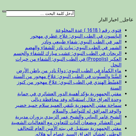
عاجل_ اخبار الدار
فتوى رقم ( 1618 ) عدة المخلوعة
اليانسون في الطب النبوي: علاج عطري مهجور
المر في الطب النبوي: شفاء طبيعي ونادر
الشمر في الطب النبوي: نبات نادر للشفاء والهضم
الريحان في الطب النبوي: عشب مبارك للشفاء والجسم
العكبر (Propolis) في الطب النبوي: الشفاء من خيرات
النحل
ماء الكمأة في الطب النبوي: دواءٌ نادر من باطن الأرض
السَّنَا والسنُّوت في الطب النبوي: علاجٌ مهجور من السنة
القِسْط الهندي في الطب النبوي: علاجٌ مهجور من كنوز
السنة
مفتي الجمهورية يؤكد أهمية الدور العشائري في حماية
وحدة العراق خلال استقباله وفد محافظة ديالى
سماحة مفتي الجمهورية يلتقي العميد سلام حميد خضير
والوفد المرافق له للتواصل والسلام
الشيخ عامر البياتي والشيخ عمر الزبيدي يزوران مديرية
أمن العشائر ويضعان آليات للتعاون مع الفعاليات الشعبية
مفتي الجمهورية يستقبل في بيته الأمين العام للتحالف
الوطني لعشائر العراق السيد عصام أبو هلاله.