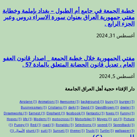
خطبة الجمعة في جامع أم الطبول – بغداد بإملمة وخطابة
مفتي جمهورية العراق بعنوان سورة الاسراء دروس وعبر
الجزء الرابع .
أغسطس 31, 2024
مفتي الجمهورية خلال خطبة الجمعة _ اصدار قانون العفو
العام ، تعديل قانون الحضانة المتعلق بالمادة 57 .
أغسطس 5, 2024
دار الإفتاء حجية أهل العراق الجامعة
Airplane
(1)
Animation
(1)
Awesome
(1)
background
(1)
buoy
(1)
burger
(1)
Businessman
(1)
Cristiano
(1)
dark
(1)
David
(1)
DavidBrown
(1)
dealer
(1)
Dreamworks
(1)
Earnest
(1)
Elephant
(1)
facebook
(1)
Fantastic
(1)
foxes
(1)
Funny
(1)
Hopes
(1)
life
(1)
Modern
(1)
motocross
(1)
Motorbike
(1)
Moyes
(1)
on
(1)
Picture
(1)
Puppy
(1)
Red
(1)
road
(1)
Ronaldo
(1)
Selections
(1)
speed
(1)
Speedback
(1)
(1)
wallpaper
(1)
Turtle
(1)
Truck
(1)
theme
(1)
Sunset
(1)
suit
(1)
stunt
الأموال
(1)