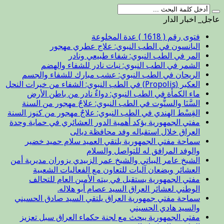
عاجل_ اخبار الدار
فتوى رقم ( 1618 ) عدة المخلوعة
اليانسون في الطب النبوي: علاج عطري مهجور
المر في الطب النبوي: شفاء طبيعي ونادر
الشمر في الطب النبوي: نبات نادر للشفاء والهضم
الريحان في الطب النبوي: عشب مبارك للشفاء والجسم
العكبر (Propolis) في الطب النبوي: الشفاء من خيرات النحل
ماء الكمأة في الطب النبوي: دواءٌ نادر من باطن الأرض
السَّنَا والسنُّوت في الطب النبوي: علاجٌ مهجور من السنة
القِسْط الهندي في الطب النبوي: علاجٌ مهجور من كنوز السنة
مفتي الجمهورية يؤكد أهمية الدور العشائري في حماية وحدة
العراق خلال استقباله وفد محافظة ديالى
سماحة مفتي الجمهورية يلتقي العميد سلام حميد خضير
والوفد المرافق له للتواصل والسلام
الشيخ عامر البياتي والشيخ عمر الزبيدي يزوران مديرية أمن
العشائر ويضعان آليات للتعاون مع الفعاليات الشعبية
مفتي الجمهورية يستقبل في بيته الأمين العام للتحالف
الوطني لعشائر العراق السيد عصام أبو هلاله.
سماحة مفتي جمهورية العراق يلتقي السيد صادق الحسيني
والسيد هادي الحسيني
مفتي الجمهورية يبحث مع لجنة حكماء العراق سبل تعزيز