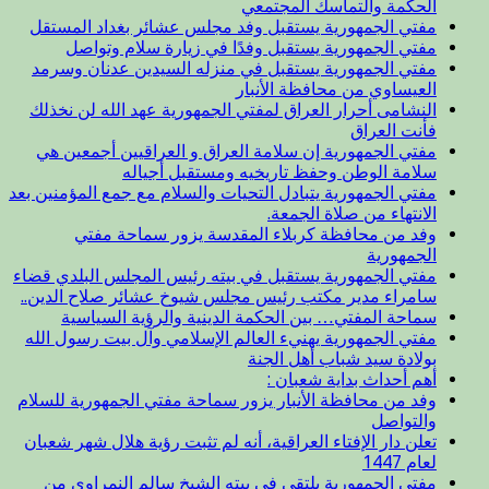
الحكمة والتماسك المجتمعي
مفتي الجمهورية يستقبل وفد مجلس عشائر بغداد المستقل
مفتي الجمهورية يستقبل وفدًا في زيارة سلام وتواصل
مفتي الجمهورية يستقبل في منزله السيدين عدنان وسرمد
العيساوي من محافظة الأنبار
النشامى أحرار العراق لمفتي الجمهورية عهد الله لن نخذلك
فأنت العراق
مفتي الجمهورية إن سلامة العراق و العراقيين أجمعين هي
سلامة الوطن وحفظ تاريخيه ومستقبل أجياله
مفتي الجمهورية يتبادل التحيات والسلام مع جمع المؤمنين بعد
الانتهاء من صلاة الجمعة.
وفد من محافظة كربلاء المقدسة يزور سماحة مفتي
الجمهورية
مفتي الجمهورية يستقبل في بيته رئيس المجلس البلدي قضاء
سامراء مدير مكتب رئيس مجلس شيوخ عشائر صلاح الدين..
سماحة المفتي… بين الحكمة الدينية والرؤية السياسية
مفتي الجمهورية يهنيء العالم الإسلامي وآل بيت رسول الله
بولادة سيد شباب أهل الجنة
أهم أحداث بداية شعبان :
وفد من محافظة الأنبار يزور سماحة مفتي الجمهورية للسلام
والتواصل
تعلن دار الإفتاء العراقية، أنه لم تثبت رؤية هلال شهر شعبان
لعام 1447
مفتي الجمهورية يلتقي في بيته الشيخ سالم النمراوي من