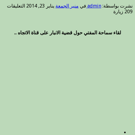
على
نشرت بواسطة:
admin
في
منبر الجمعة
يناير 23, 2014
التعليقات
لقاء
209 زيارة
مفت
اهل
السن
لقاء سماحة المفتي حول قضية الانبار على قناة الاتجاه ..
والج
حول
قضي
الانب
مغلق