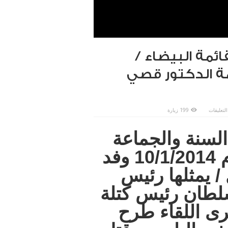
ئمة البيضاء /
مة الدكتور قصي
على
التعليقات
199 زيارة
التقى
سماحة
المفتي
لسنة والجماعة
وفد
القائمة
البيضاء
/
في مكتبه في ببغداد اليوم 10/1/2014 وفد
الموصل
/
يمثلها
 / يمثلها رئيس
رئيس
القائمة
الدكتور
سلطان رئيس كتلة
قصي
السلطان
مغلقة
رى اللقاء طرح