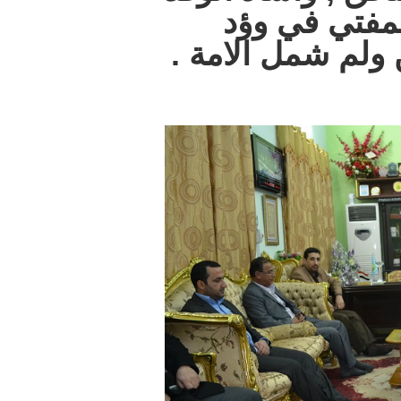
لمفتي في وؤد
 ولم شمل الامة .