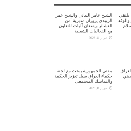
يلتقي
الشيخ عامر البياتي والشيخ عمر
والوفد
الزبيدي يزوران مديرية أمن
سلام
العشائر ويضعان آليات للتعاون
مع الفعاليات الشعبية
فبراير 8, 2026
عراق
مفتي الجمهورية يبحث مع لجنة
يني
حكماء العراق سبل تعزيز الحكمة
والتماسك المجتمعي
فبراير 8, 2026