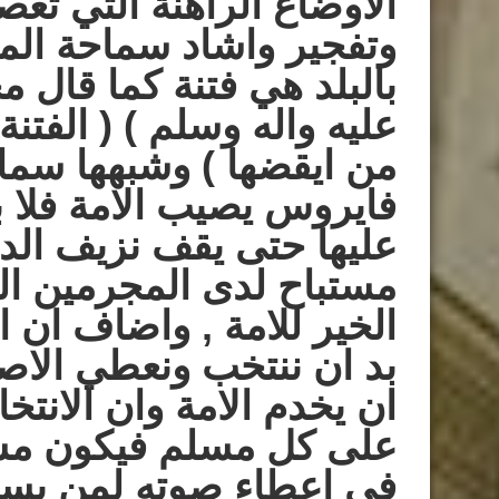
الاوضاع الراهنة التي تعص
وتفجير واشاد سماحة الم
بالبلد هي فتنة كما قال م
عليه واله وسلم ) ( الفتنة 
من ايقضها ) وشبهها سما
فايروس يصيب الامة فلا ب
عليها حتى يقف نزيف الد
مستباح لدى المجرمين الذ
الخير للامة , واضاف ان ال
بد ان ننتخب ونعطي الا
ان يخدم الامة وان الان
على كل مسلم فيكون مسؤ
في اعطاء صوته لمن يستح