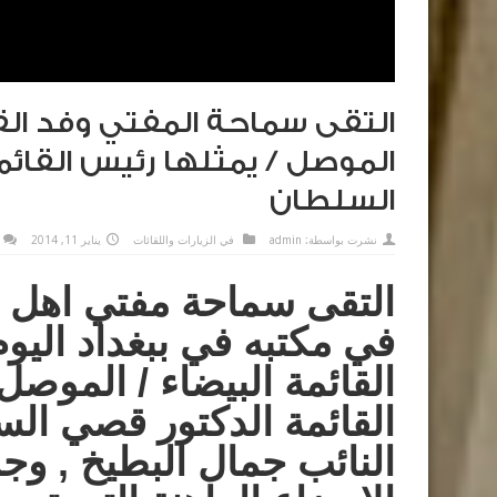
التقى سماحة المفتي وفد القا
الموصل / يمثلها رئيس القائ
السلطان
نشرت بواسطة:
admin
في
الزيارات واللقائات
يناير 11, 2014
التقى سماحة مفتي اهل ا
القائمة البيضاء / الموصل
القائمة الدكتور قصي ال
النائب جمال البطيخ , وج