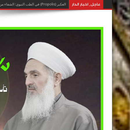
عاجل_ اخبار الدار
العكبر (Propolis) في الطب النبوي: الشفاء من خيرات النحل