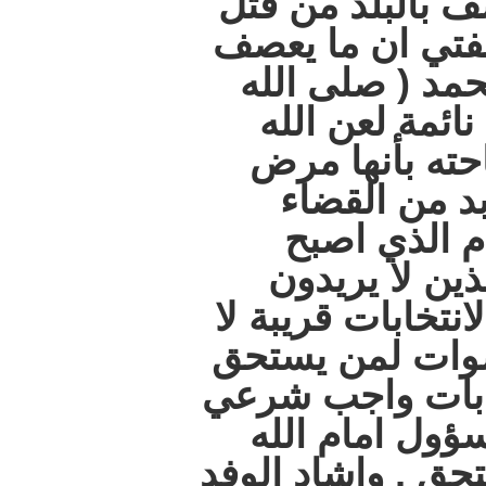
ف بالبلد من قتل
فتي ان ما يعصف
حمد ( صلى الله
نائمة لعن الله
حته بأنها مرض
د من القضاء
م الذي اصبح
ين لا يريدون
انتخابات قريبة لا
صوات لمن يستحق
تخابات واجب شرعي
ول امام الله
ق , واشاد الوفد