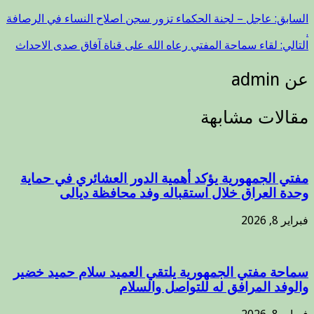
السابق:
عاجل – لجنة الحكماء تزور سجن اصلاح النساء في الرصافة
.
التالي:
لقاء سماحة المفتي رعاه الله على قناة آفاق صدى الاحداث
عن admin
مقالات مشابهة
مفتي الجمهورية يؤكد أهمية الدور العشائري في حماية
وحدة العراق خلال استقباله وفد محافظة ديالى
فبراير 8, 2026
سماحة مفتي الجمهورية يلتقي العميد سلام حميد خضير
والوفد المرافق له للتواصل والسلام