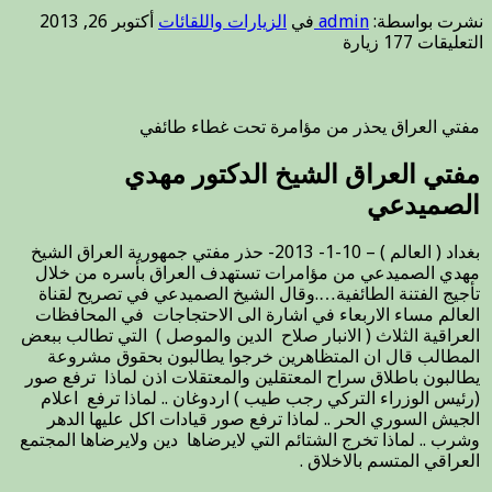
نشرت بواسطة:
admin
في
الزيارات واللقائات
أكتوبر 26, 2013
على
التعليقات
177 زيارة
مفتي
العراق
يحذر
من
مفتي العراق يحذر من مؤامرة تحت غطاء طائفي
مؤامرة
تحت
مفتي العراق الشيخ الدكتور مهدي
غطاء
الصميدعي
طائفي
.
مغلقة
بغداد ( العالم ) – 10-1- 2013- حذر مفتي جمهورية العراق الشيخ
مهدي الصميدعي من مؤامرات تستهدف العراق بأسره من خلال
تأجيج الفتنة الطائفية….وقال الشيخ الصميدعي في تصريح لقناة
العالم مساء الاربعاء في اشارة الى الاحتجاجات في المحافظات
العراقية الثلاث ( الانبار صلاح الدين والموصل ) التي تطالب ببعض
المطالب قال ان المتظاهرين خرجوا يطالبون بحقوق مشروعة
يطالبون باطلاق سراح المعتقلين والمعتقلات اذن لماذا ترفع صور
(رئيس الوزراء التركي رجب طيب ) اردوغان .. لماذا ترفع اعلام
الجيش السوري الحر .. لماذا ترفع صور قيادات اكل عليها الدهر
وشرب .. لماذا تخرج الشتائم التي لايرضاها دين ولايرضاها المجتمع
العراقي المتسم بالاخلاق .