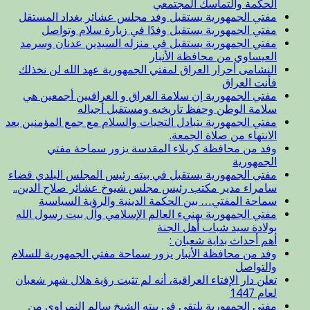
الحكمة والتماسك المجتمعي
مفتي الجمهورية يستقبل وفد مجلس عشائر بغداد المستقل
مفتي الجمهورية يستقبل وفدًا في زيارة سلام وتواصل
مفتي الجمهورية يستقبل في منزله السيدين عدنان وسرمد
العيساوي من محافظة الأنبار
النشامى أحرار العراق لمفتي الجمهورية عهد الله لن نخذلك
فأنت العراق
مفتي الجمهورية إن سلامة العراق و العراقيين أجمعين هي
سلامة الوطن وحفظ تاريخيه ومستقبل أجياله
مفتي الجمهورية يتبادل التحيات والسلام مع جمع المؤمنين بعد
الانتهاء من صلاة الجمعة.
وفد من محافظة كربلاء المقدسة يزور سماحة مفتي
الجمهورية
مفتي الجمهورية يستقبل في بيته رئيس المجلس البلدي قضاء
سامراء مدير مكتب رئيس مجلس شيوخ عشائر صلاح الدين..
سماحة المفتي… بين الحكمة الدينية والرؤية السياسية
مفتي الجمهورية يهنيء العالم الإسلامي وآل بيت رسول الله
بولادة سيد شباب أهل الجنة
أهم أحداث بداية شعبان :
وفد من محافظة الأنبار يزور سماحة مفتي الجمهورية للسلام
والتواصل
تعلن دار الإفتاء العراقية، أنه لم تثبت رؤية هلال شهر شعبان
لعام 1447
مفتي الجمهورية يلتقي في بيته الشيخ سالم النمراوي من