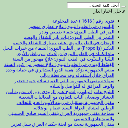
عاجل_ اخبار الدار
فتوى رقم ( 1618 ) عدة المخلوعة
اليانسون في الطب النبوي: علاج عطري مهجور
المر في الطب النبوي: شفاء طبيعي ونادر
الشمر في الطب النبوي: نبات نادر للشفاء والهضم
الريحان في الطب النبوي: عشب مبارك للشفاء والجسم
العكبر (Propolis) في الطب النبوي: الشفاء من خيرات النحل
ماء الكمأة في الطب النبوي: دواءٌ نادر من باطن الأرض
السَّنَا والسنُّوت في الطب النبوي: علاجٌ مهجور من السنة
القِسْط الهندي في الطب النبوي: علاجٌ مهجور من كنوز السنة
مفتي الجمهورية يؤكد أهمية الدور العشائري في حماية وحدة
العراق خلال استقباله وفد محافظة ديالى
سماحة مفتي الجمهورية يلتقي العميد سلام حميد خضير
والوفد المرافق له للتواصل والسلام
الشيخ عامر البياتي والشيخ عمر الزبيدي يزوران مديرية أمن
العشائر ويضعان آليات للتعاون مع الفعاليات الشعبية
مفتي الجمهورية يستقبل في بيته الأمين العام للتحالف
الوطني لعشائر العراق السيد عصام أبو هلاله.
سماحة مفتي جمهورية العراق يلتقي السيد صادق الحسيني
والسيد هادي الحسيني
مفتي الجمهورية يبحث مع لجنة حكماء العراق سبل تعزيز