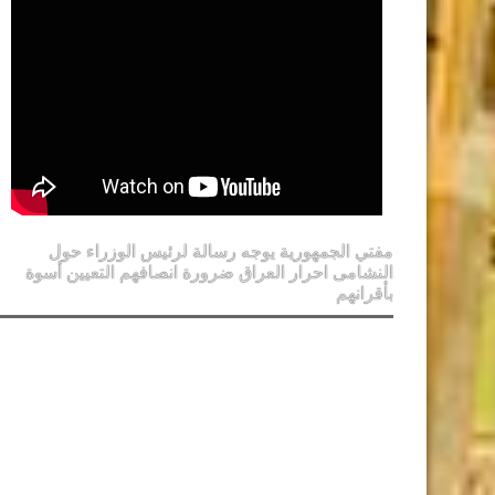
مفتي الجمهورية يوجه رسالة لرئيس الوزراء حول
النشامى احرار العراق ضرورة انصافهم التعيين أسوة
بأقرانهم