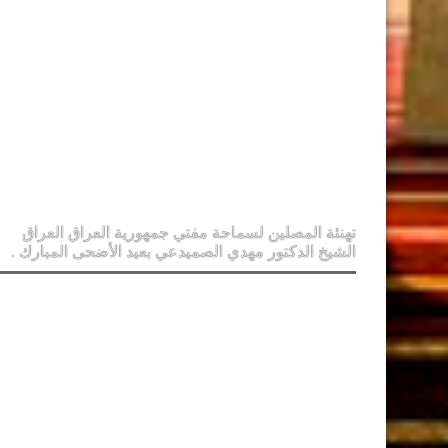
تهنئة المصلين لسماحة مفتي جمهورية العراق العراق
الشيخ الدكتور مهدي الصميدعي بعيد الأضحى المبارك .