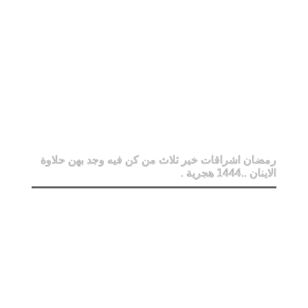
رمضان اشراقات خير ثلاث من كن فيه وجد بهن حلاوة
الاينان ..1444 هجرية .