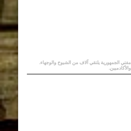
مفتي الجمهورية يلتقي آلاف من الشيوخ والوجهاء.
والأكادميين.