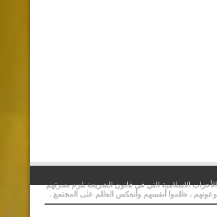
الأحزاب الاسلامية التي في قانون الشريعة تلزم نصرتهم
وعونهم ، ظلموا أنفسهم وأنعكس الظلم على المجتمع .