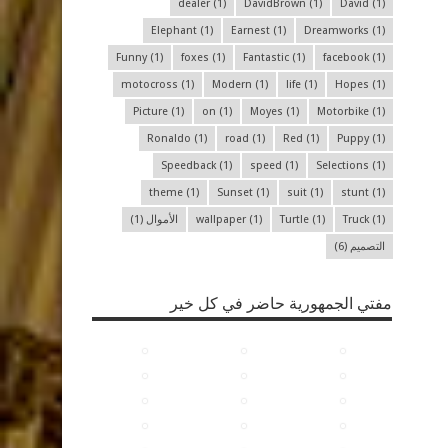
dealer
(1)
DavidBrown
(1)
David
(1)
Elephant
(1)
Earnest
(1)
Dreamworks
(1)
Funny
(1)
foxes
(1)
Fantastic
(1)
facebook
(1)
motocross
(1)
Modern
(1)
life
(1)
Hopes
(1)
Picture
(1)
on
(1)
Moyes
(1)
Motorbike
(1)
Ronaldo
(1)
road
(1)
Red
(1)
Puppy
(1)
Speedback
(1)
speed
(1)
Selections
(1)
theme
(1)
Sunset
(1)
suit
(1)
stunt
(1)
(1)
Truck
(1)
Turtle
(1)
wallpaper
الأموال
(1)
التصميم
(6)
مفتي الجمهورية حاضر في كل خير