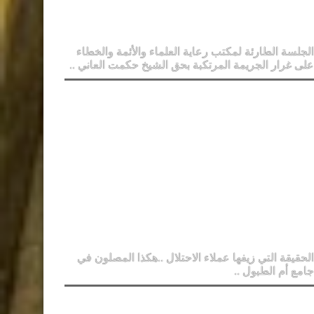
الجلسة الطارئة لمكتب رعاية العلماء والأئمة والخطاء
على غرار الجريمة المرتكبة بحق الشيخ حكمت العاني ..
الحقيقة التي زيفها عملاء الاحتلال ..هكذا المصلون في
جامع أم الطبول ..