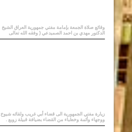
وقائع صلاة الجمعة بإمامة مفتي جمهورية العراق الشيخ
الدكتور مهدي بن احمد الصميدعي ( وفقه الله تعالى
زيارة مفتي الجمهورية الى قضاء أبي غريب ولقائه شيوخ
ووجهاء وأئمة وخطباء من القضاء بضيافة قبيلة زوبع .