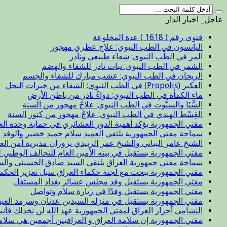
عاجل_ اخبار الدار
فتوى رقم ( 1618 ) عدة المخلوعة
اليانسون في الطب النبوي: علاج عطري مهجور
المر في الطب النبوي: شفاء طبيعي ونادر
الشمر في الطب النبوي: نبات نادر للشفاء والهضم
الريحان في الطب النبوي: عشب مبارك للشفاء والجسم
العكبر (Propolis) في الطب النبوي: الشفاء من خيرات النحل
ماء الكمأة في الطب النبوي: دواءٌ نادر من باطن الأرض
السَّنَا والسنُّوت في الطب النبوي: علاجٌ مهجور من السنة
القِسْط الهندي في الطب النبوي: علاجٌ مهجور من كنوز السنة
مفتي الجمهورية يؤكد أهمية الدور العشائري في حماية وحدة الع
سماحة مفتي الجمهورية يلتقي العميد سلام حميد خضير والوفد ا
الشيخ عامر البياتي والشيخ عمر الزبيدي يزوران مديرية أمن الع
مفتي الجمهورية يستقبل في بيته الأمين العام للتحالف الوطني ل
سماحة مفتي جمهورية العراق يلتقي السيد صادق الحسيني والس
مفتي الجمهورية يبحث مع لجنة حكماء العراق سبل تعزيز الحكم
مفتي الجمهورية يستقبل وفد مجلس عشائر بغداد المستقل
مفتي الجمهورية يستقبل وفدًا في زيارة سلام وتواصل
مفتي الجمهورية يستقبل في منزله السيدين عدنان وسرمد العيس
النشامى أحرار العراق لمفتي الجمهورية عهد الله لن نخذلك فأن
مفتي الجمهورية إن سلامة العراق و العراقيين أجمعين هي سلا