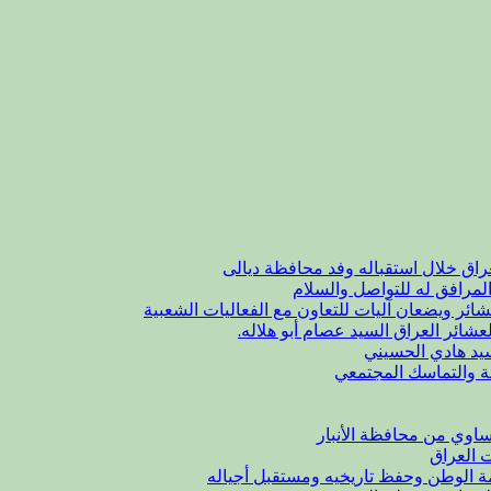
راق خلال استقباله وفد محافظة ديالى
لمرافق له للتواصل والسلام
شائر ويضعان آليات للتعاون مع الفعاليات الشعبية
عشائر العراق السيد عصام أبو هلاله.
يد هادي الحسيني
ة والتماسك المجتمعي
اوي من محافظة الأنبار
ت العراق
مة الوطن وحفظ تاريخيه ومستقبل أجياله