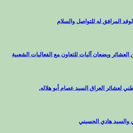
وفد المرافق له للتواصل والسلام
 العشائر ويضعان آليات للتعاون مع الفعاليات الشعبية
ني لعشائر العراق السيد عصام أبو هلاله.
 والسيد هادي الحسيني