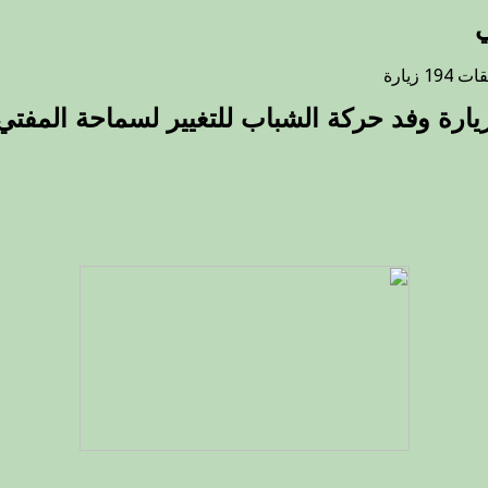
ي
على
يقات
194 زيارة
زيارة
يارة وفد حركة الشباب للتغيير لسماحة المفتي
وفد
حركة
الشباب
للتغيير
لسماحة
المفتي
مغلقة