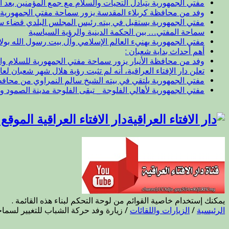
مفتي الجمهورية يتبادل التحيات والسلام مع جمع المؤمنين بعد ال
وفد من محافظة كربلاء المقدسة يزور سماحة مفتي الجمهورية
مفتي الجمهورية يستقبل في بيته رئيس المجلس البلدي قضاء 
سماحة المفتي… بين الحكمة الدينية والرؤية السياسية
مفتي الجمهورية يهنيء العالم الإسلامي وآل بيت رسول الله بول
أهم أحداث بداية شعبان :
وفد من محافظة الأنبار يزور سماحة مفتي الجمهورية للسلام وا
تعلن دار الإفتاء العراقية، أنه لم تثبت رؤية هلال شهر شعبان لعام 47
مفتي الجمهورية يلتقي في بيته الشيخ سالم النمراوي من محافظة
مفتي الجمهورية لأهالي الفلوجة _ تبقى الفلوجة مدينة الصمود و
دار الافتاء العراقية الموق
يمكنك إستخدام خاصية القوائم من لوحة التحكم لبناء هذه القائمة .
الرئيسية
/
الزيارات واللقائات
/
زيارة وفد حركة الشباب للتغيير لسماح