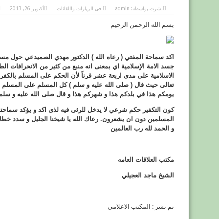
نشرت بواسطة:
admin
في
الزيارات واللقائات
أكتوبر 26, 2013
بسم الله الرحمن الرحيم
اكد سماحة المفتي ( رعاه الله ) الدكتور مهدي الصميدعي حول مسا
جسد الامة الإسلامية اي بمعنى انه منبع من كثير من الانحرافات الطا
الاسلامية على مدى اربعة عشر قرناً لأن الحكم على المسلم بالكفر
تعالى حيث قال ( صلى الله عليه و سلم ) كل المسلم على المسلم 
يومكم هذا في بلدكم هذا و شهركم هذا و قال صلى الله عليه و سلم اذ
كون التكفير حكم شرعي لا يدخل للرثى فيه لذى اكد و يؤكد سماحته
المسلمين دون ان يشعرون. رعاك الله يا شيخنا الجليل و سدد خطاك
و الحمد لله رب العالمين
مكتب العلاقات العامه
الشيخ ماجد العجيلي
تم نشر : المكتب الاعلامي