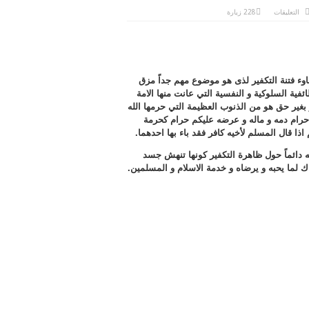
على
التعليقات
228 زيارة
اكد
سماحة
المفتي
(
رعاه
الله
)
الدكتور
وء فتنة التكفير لذى هو موضوع مهم جداً مزق
مهدي
الصميدعي
ئفية السلوكية و النفسية التي عانت منها الامة
حول
مساوء
 بغير حق هو من الذنوب العظيمة التي حرمها الله
فتنة
التكفير
حرام دمه و ماله و عرضه عليكم حرام كحرمة
مغلقة
ا قال المسلم لأخيه كافر فقد باء بها احدهما.
 دائماً حول ظاهرة التكفير كونها تنهش جسد
 لما يحبه و يرضاه و خدمة الاسلام و المسلمين.