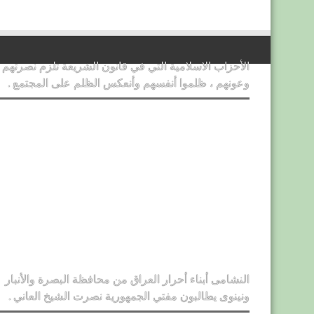
الأحزاب الاسلامية التي في قانون الشريعة تلزم نصرتهم
وعونهم ، ظلموا أنفسهم وأنعكس الظلم على المجتمع .
النشامى أبناء أحرار العراق من محافظة البصرة والأنبار
ونينوى يطالبون مفتي الجمهورية نصرت الشيخ العاني .