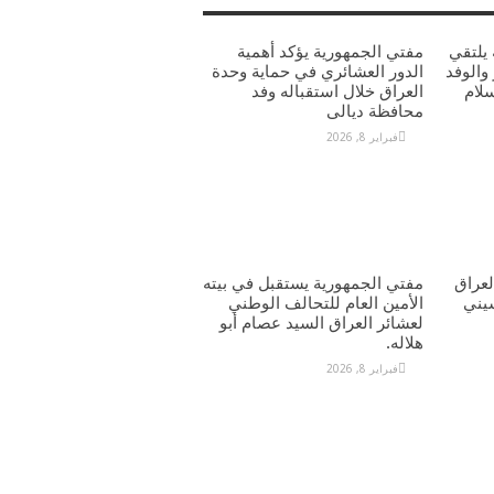
يلتقي
مفتي الجمهورية يؤكد أهمية
والوفد
الدور العشائري في حماية وحدة
سلام
العراق خلال استقباله وفد
محافظة ديالى
فبراير 8, 2026
عراق
مفتي الجمهورية يستقبل في بيته
يني
الأمين العام للتحالف الوطني
لعشائر العراق السيد عصام أبو
هلاله.
فبراير 8, 2026