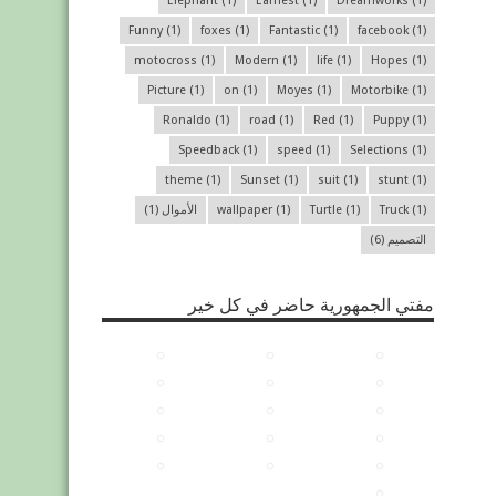
Elephant
(1)
Earnest
(1)
Dreamworks
(1)
Funny
(1)
foxes
(1)
Fantastic
(1)
facebook
(1)
motocross
(1)
Modern
(1)
life
(1)
Hopes
(1)
Picture
(1)
on
(1)
Moyes
(1)
Motorbike
(1)
Ronaldo
(1)
road
(1)
Red
(1)
Puppy
(1)
Speedback
(1)
speed
(1)
Selections
(1)
theme
(1)
Sunset
(1)
suit
(1)
stunt
(1)
(1)
Truck
(1)
Turtle
(1)
wallpaper
الأموال
(1)
التصميم
(6)
مفتي الجمهورية حاضر في كل خير