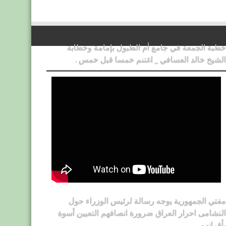
خطبة الجمعة في جامع أم الطبول بإمامة وخطابة
الشيخ خالد العسافي _ اغتنم خمسا قبل خمس .
مفتي الجمهورية يوجه رسالة لرئيس الوزراء حول
النشامى احرار العراق ضرورة انصافهم التعيين أسوة
بأقرانهم