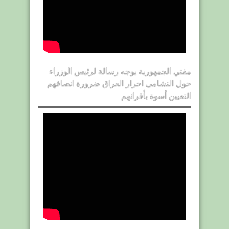
مفتي الجمهورية يوجه رسالة لرئيس الوزراء
حول النشامى احرار العراق ضرورة انصافهم
التعيين أسوة بأقرانهم