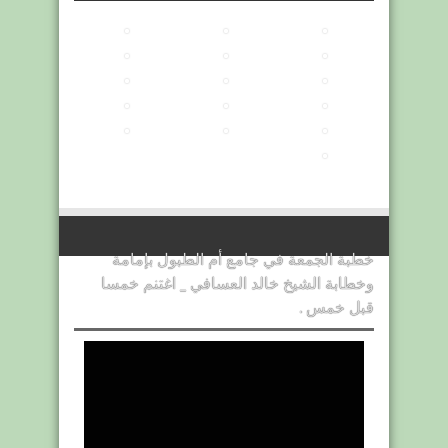
خطبة الجمعة في جامع أم الطبول بإمامة
وخطابة الشيخ خالد العسافي _ اغتنم خمسا
قبل خمس .