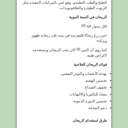
الطبخ والطب التقليدي، وهو غني بالمركبات المفيدة مثل
الزيوت الطيارة والفلافونويدات.
الريحان في السنة النبوية
قال رسول الله ﷺ:
«من زرع ريحانًا فليغرسه في بيته، فإن ريحانه طهور
وبركة»
كما روي أن النبي ﷺ كان يحب الريحان ويستخدمه
لأغراض طبية.
فوائد الريحان العلاجية
تهدئة الأعصاب والتوتر النفسي
تحسين الهضم
تخفيف الصداع
مضاد للبكتيريا والالتهابات
تحسين الدورة الدموية
دعم المناعة
طرق استخدام الريحان