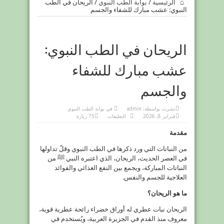
الرئيسية
/
بوابة الطب النبوي
/
الريحان في الطب
النبوي: عشب مبارك للشفاء والجسم
الريحان في الطب النبوي:
عشب مبارك للشفاء
والجسم
نشرت بواسطة:
admin
في
بوابة الطب النبوي
على
فبراير 8, 2026
التعليقات
75 زيارة
الريحان
في
مقدمة
الطب
النبوي:
عشب
من النباتات التي ورد ذكرها في الطب النبوي وقلّ تداولها
مبارك
للشفاء
في العصر الحديث، الريحان، الذي اعتبره النبي ﷺ من
والجسم
مغلقة
النباتات المباركة، ويجمع بين النفع الغذائي والفوائد
العلاجية للجسم والنفس.
ما هو الريحان؟
الريحان نبات عطري له أوراق خضراء رائحة عطرية قوية،
معروف منذ القدم في الجزيرة العربية، ويُستخدم في