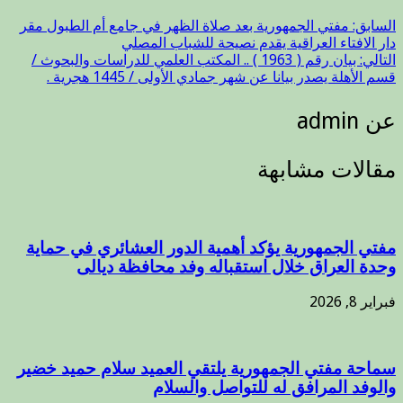
الأنبار
.
السابق:
مفتي الجمهورية بعد صلاة الظهر في جامع أم الطبول مقر
مغلقة
دار الافتاء العراقية يقدم نصيحة للشباب المصلي
التالي:
بيان رقم ( 1963 ) .. المكتب العلمي للدراسات والبحوث /
قسم الأهلة يصدر بيانا عن شهر جمادي الأولى / 1445 هجرية .
عن admin
مقالات مشابهة
مفتي الجمهورية يؤكد أهمية الدور العشائري في حماية
وحدة العراق خلال استقباله وفد محافظة ديالى
فبراير 8, 2026
سماحة مفتي الجمهورية يلتقي العميد سلام حميد خضير
والوفد المرافق له للتواصل والسلام