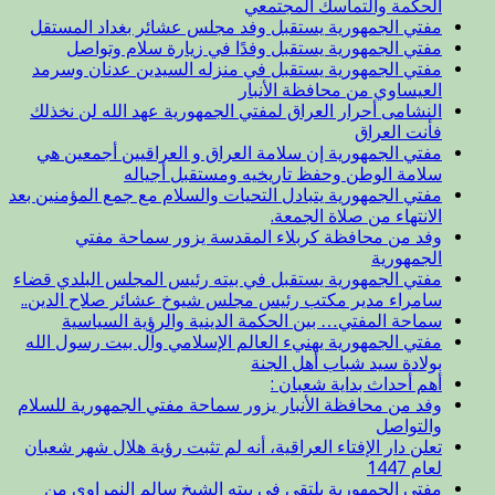
الحكمة والتماسك المجتمعي
مفتي الجمهورية يستقبل وفد مجلس عشائر بغداد المستقل
مفتي الجمهورية يستقبل وفدًا في زيارة سلام وتواصل
مفتي الجمهورية يستقبل في منزله السيدين عدنان وسرمد
العيساوي من محافظة الأنبار
النشامى أحرار العراق لمفتي الجمهورية عهد الله لن نخذلك
فأنت العراق
مفتي الجمهورية إن سلامة العراق و العراقيين أجمعين هي
سلامة الوطن وحفظ تاريخيه ومستقبل أجياله
مفتي الجمهورية يتبادل التحيات والسلام مع جمع المؤمنين بعد
الانتهاء من صلاة الجمعة.
وفد من محافظة كربلاء المقدسة يزور سماحة مفتي
الجمهورية
مفتي الجمهورية يستقبل في بيته رئيس المجلس البلدي قضاء
سامراء مدير مكتب رئيس مجلس شيوخ عشائر صلاح الدين..
سماحة المفتي… بين الحكمة الدينية والرؤية السياسية
مفتي الجمهورية يهنيء العالم الإسلامي وآل بيت رسول الله
بولادة سيد شباب أهل الجنة
أهم أحداث بداية شعبان :
وفد من محافظة الأنبار يزور سماحة مفتي الجمهورية للسلام
والتواصل
تعلن دار الإفتاء العراقية، أنه لم تثبت رؤية هلال شهر شعبان
لعام 1447
مفتي الجمهورية يلتقي في بيته الشيخ سالم النمراوي من