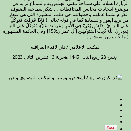
الزيارة السلام على سماحة مفتي الجمهورية والسماع لرأيه في
في
موضوع انتخابات مجالس المحافظات … شكر سماحته الضيوف
دار
الكرام مثمناً عملهم وخطواتهم في طلب المشورة التي هي شعار
الافتاء
من يريد الفوز والسعادة كما في قوله تعالى ( فَإِذَا عَزَمْتَ فَتَوَكَّلْ
الشيخ
عَلَى اللَّهِ أَيْ: إِذَا شَاوَرْتَهُمْ فِي الْأَمْرِ
وَعَزَمْتَ عَلَيْهِ فَتَوَكَّلْ عَلَى اللَّهِ
أكرم
فِيهِ، إِنَّ اللَّهَ يُحِبُّ الْمُتَوَكِّلِينَ [آل عمران:159] وفي الحكمة المشهورة
الفلوجي
( ما خاب من استشار ) .
مسؤول
مكتب
المكتب الاعلامي / دار الافتاء العراقية
دار
افتاء
الإثنين 28 ربيع الثاني 1445 هجرية 13 تشرين الثاني 2023
ابي
غريب
والشيخ
ياسر
الخزرجي
من
قضاء
الفلوجة
أحد
شيوخ
خرزج
في
محافظة