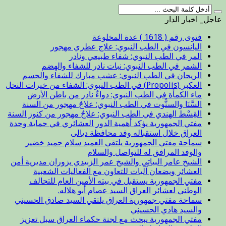
عاجل_ اخبار الدار
فتوى رقم ( 1618 ) عدة المخلوعة
اليانسون في الطب النبوي: علاج عطري مهجور
المر في الطب النبوي: شفاء طبيعي ونادر
الشمر في الطب النبوي: نبات نادر للشفاء والهضم
الريحان في الطب النبوي: عشب مبارك للشفاء والجسم
العكبر (Propolis) في الطب النبوي: الشفاء من خيرات النحل
ماء الكمأة في الطب النبوي: دواءٌ نادر من باطن الأرض
السَّنَا والسنُّوت في الطب النبوي: علاجٌ مهجور من السنة
القِسْط الهندي في الطب النبوي: علاجٌ مهجور من كنوز السنة
مفتي الجمهورية يؤكد أهمية الدور العشائري في حماية وحدة
العراق خلال استقباله وفد محافظة ديالى
سماحة مفتي الجمهورية يلتقي العميد سلام حميد خضير
والوفد المرافق له للتواصل والسلام
الشيخ عامر البياتي والشيخ عمر الزبيدي يزوران مديرية أمن
العشائر ويضعان آليات للتعاون مع الفعاليات الشعبية
مفتي الجمهورية يستقبل في بيته الأمين العام للتحالف
الوطني لعشائر العراق السيد عصام أبو هلاله.
سماحة مفتي جمهورية العراق يلتقي السيد صادق الحسيني
والسيد هادي الحسيني
مفتي الجمهورية يبحث مع لجنة حكماء العراق سبل تعزيز