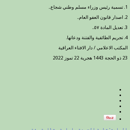
مفتي
1. تسمية رئيس وزراء مسلم وطني شجاع..
الجمهورية
خلال
2. اصدار قانون العفو العام..
خطبة
الجمعة
3. تعديل المادة ٥٧..
٢٣
ذو
4. تجريم الطائفية والفتنة ودعاتها.
الحجة
1443
المكتب الاعلامي / دار الافتاء العراقية
هجرية
٢٢
23 ذو الحجة 1443 هجرية 22 تموز 2022
تموز
2022…
مطالبنا
مطالب
العراقيين
:
مغلقة
السابق:
خطبة الجمعة بامامة وخطابة مفتي