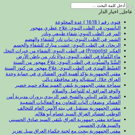
عاجل_ اخبار الدار
فتوى رقم ( 1618 ) عدة المخلوعة
اليانسون في الطب النبوي: علاج عطري مهجور
المر في الطب النبوي: شفاء طبيعي ونادر
الشمر في الطب النبوي: نبات نادر للشفاء والهضم
الريحان في الطب النبوي: عشب مبارك للشفاء والجسم
العكبر (Propolis) في الطب النبوي: الشفاء من خيرات النحل
ماء الكمأة في الطب النبوي: دواءٌ نادر من باطن الأرض
السَّنَا والسنُّوت في الطب النبوي: علاجٌ مهجور من السنة
القِسْط الهندي في الطب النبوي: علاجٌ مهجور من كنوز السنة
مفتي الجمهورية يؤكد أهمية الدور العشائري في حماية وحدة
العراق خلال استقباله وفد محافظة ديالى
سماحة مفتي الجمهورية يلتقي العميد سلام حميد خضير
والوفد المرافق له للتواصل والسلام
الشيخ عامر البياتي والشيخ عمر الزبيدي يزوران مديرية أمن
العشائر ويضعان آليات للتعاون مع الفعاليات الشعبية
مفتي الجمهورية يستقبل في بيته الأمين العام للتحالف
الوطني لعشائر العراق السيد عصام أبو هلاله.
سماحة مفتي جمهورية العراق يلتقي السيد صادق الحسيني
والسيد هادي الحسيني
مفتي الجمهورية يبحث مع لجنة حكماء العراق سبل تعزيز