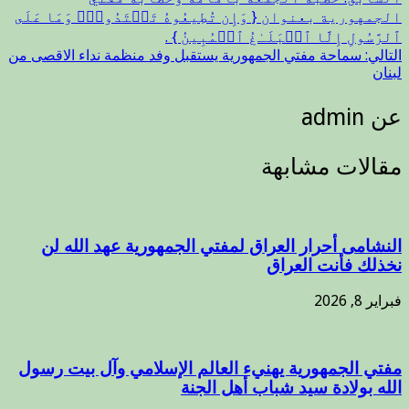
الجمهورية بعنوان { وَإِن تُطِیعُوهُ تَهۡتَدُوا۟ۚ وَمَا عَلَى
ٱلرَّسُولِ إِلَّا ٱلۡبَلَـٰغُ ٱلۡمُبِینُ } .
التالي:
سماحة مفتي الجمهورية يستقبل وفد منظمة نداء الاقصى من
لبنان
عن admin
مقالات مشابهة
النشامى أحرار العراق لمفتي الجمهورية عهد الله لن
نخذلك فأنت العراق
فبراير 8, 2026
مفتي الجمهورية يهنيء العالم الإسلامي وآل بيت رسول
الله بولادة سيد شباب أهل الجنة