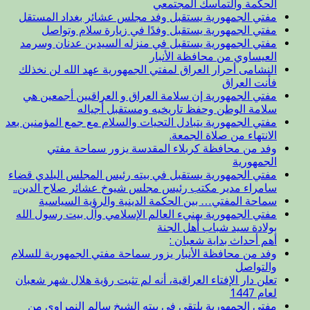
الحكمة والتماسك المجتمعي
مفتي الجمهورية يستقبل وفد مجلس عشائر بغداد المستقل
مفتي الجمهورية يستقبل وفدًا في زيارة سلام وتواصل
مفتي الجمهورية يستقبل في منزله السيدين عدنان وسرمد
العيساوي من محافظة الأنبار
النشامى أحرار العراق لمفتي الجمهورية عهد الله لن نخذلك
فأنت العراق
مفتي الجمهورية إن سلامة العراق و العراقيين أجمعين هي
سلامة الوطن وحفظ تاريخيه ومستقبل أجياله
مفتي الجمهورية يتبادل التحيات والسلام مع جمع المؤمنين بعد
الانتهاء من صلاة الجمعة.
وفد من محافظة كربلاء المقدسة يزور سماحة مفتي
الجمهورية
مفتي الجمهورية يستقبل في بيته رئيس المجلس البلدي قضاء
سامراء مدير مكتب رئيس مجلس شيوخ عشائر صلاح الدين..
سماحة المفتي… بين الحكمة الدينية والرؤية السياسية
مفتي الجمهورية يهنيء العالم الإسلامي وآل بيت رسول الله
بولادة سيد شباب أهل الجنة
أهم أحداث بداية شعبان :
وفد من محافظة الأنبار يزور سماحة مفتي الجمهورية للسلام
والتواصل
تعلن دار الإفتاء العراقية، أنه لم تثبت رؤية هلال شهر شعبان
لعام 1447
مفتي الجمهورية يلتقي في بيته الشيخ سالم النمراوي من