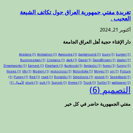
تغريدة مفتي جمهورية العراق حول تكاتف الشيعة
العجيب .
أكتوبر 21, 2024
دار الإفتاء حجية أهل العراق الجامعة
Airplane
(1)
Animation
(1)
Awesome
(1)
background
(1)
buoy
(1)
burger
(1)
Businessman
(1)
Cristiano
(1)
dark
(1)
David
(1)
DavidBrown
(1)
dealer
(1)
Dreamworks
(1)
Earnest
(1)
Elephant
(1)
facebook
(1)
Fantastic
(1)
foxes
(1)
Funny
(1)
Hopes
(1)
life
(1)
Modern
(1)
motocross
(1)
Motorbike
(1)
Moyes
(1)
on
(1)
Picture
(1)
Puppy
(1)
Red
(1)
road
(1)
Ronaldo
(1)
Selections
(1)
speed
(1)
Speedback
(1)
(1)
wallpaper
(1)
Turtle
(1)
Truck
(1)
theme
(1)
Sunset
(1)
suit
(1)
stunt
الأموال
(1)
التصميم
(6)
مفتي الجمهورية حاضر في كل خير