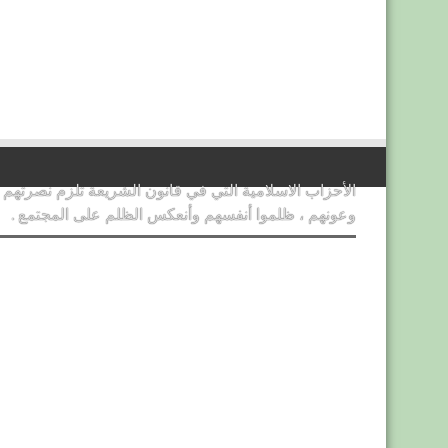
الأحزاب الاسلامية التي في قانون الشريعة تلزم نصرتهم
وعونهم ، ظلموا أنفسهم وأنعكس الظلم على المجتمع .