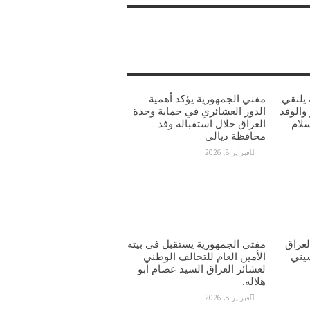
يلتقي
مفتي الجمهورية يؤكد أهمية
والوفد
الدور العشائري في حماية وحدة
سلام
العراق خلال استقباله وفد
محافظة ديالى
فبراير 8, 2026
عراق
مفتي الجمهورية يستقبل في بيته
يني
الأمين العام للتحالف الوطني
لعشائر العراق السيد عصام أبو
هلاله.
فبراير 8, 2026