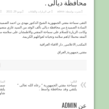
محافظة ديالى .
نشرت بواسطة:
admin
في
الزيارات واللقائات
يونيو 29, 2022
التقى سماحة مفتي الجمهورية الشيخ الدكتور مهدي بن احمد الصميدعي ” 
السادة الصميدع من محافظة ديالى تألف الوفد من السيد غازي منصو
وكانت الزيارة للسلام على سماحة المفتي والاطمئنان على سلامته مت
المفد محملا اياهم سلامه وتحياته لعوائلهم الكريمة.
المكتب_الاعلامي_ دار الافتاء العراقية
مفتي_جمهورية_العراق
التالي:
الساب
سماحة مفتي الجمهورية ” رعاه الله تعالى ”
سماح
يلتقي وفد محافظة واسط .
يلتق
شاو
عن ADMIN