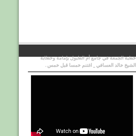
خطبة الجمعة في جامع أم الطبول بإمامة وخطابة
الشيخ خالد العسافي _ اغتنم خمسا قبل خمس .