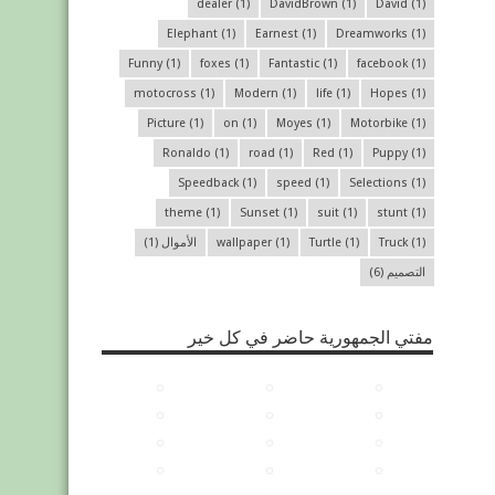
dealer
(1)
DavidBrown
(1)
David
(1)
Elephant
(1)
Earnest
(1)
Dreamworks
(1)
Funny
(1)
foxes
(1)
Fantastic
(1)
facebook
(1)
motocross
(1)
Modern
(1)
life
(1)
Hopes
(1)
Picture
(1)
on
(1)
Moyes
(1)
Motorbike
(1)
Ronaldo
(1)
road
(1)
Red
(1)
Puppy
(1)
Speedback
(1)
speed
(1)
Selections
(1)
theme
(1)
Sunset
(1)
suit
(1)
stunt
(1)
(1)
Truck
(1)
Turtle
(1)
wallpaper
الأموال
(1)
التصميم
(6)
مفتي الجمهورية حاضر في كل خير