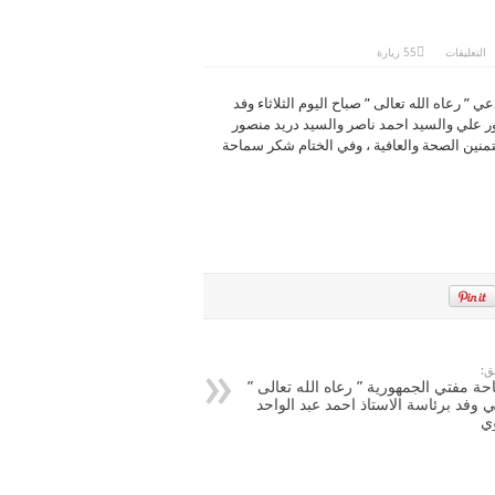
على
التعليقات
55 زيارة
سماحة
مفتي
الجمهورية
”
رعاه الله تعالى ” صباح اليوم الثلاثاء ‏وفد
رعاه
ر علي والسيد احمد ناصر والسيد دريد منصور
الله
تعالى
منين الصحة والعافية ، وفي الختام شكر سماحة
”
يلتقي
وفد
محافظة
ديالى
.
مغلقة
ق:
ة مفتي الجمهورية ” رعاه الله تعالى ”
ي وفد برئاسة الاستاذ احمد عبد الواحد
ي