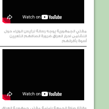
مفتي الجمهورية يوجه رسالة لرئيس الوزراء حول
النشامى احرار العراق ضرورة انصافهم التعيين
أسوة بأقرانهم
وقائع صلاة الجمعة بإمامة مفتي جمهورية العراق