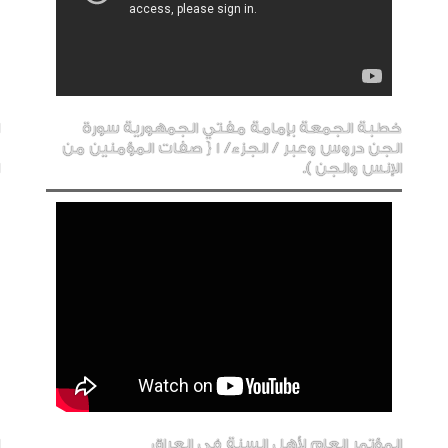
خطبة الجمعة بإمامة مفتي الجمهورية سورة
الجن دروس وعبر / الجزء/ 1 { صفات المؤمنين من
الإنس والجن ).
المؤتمر العام لأهل السنة في العراق