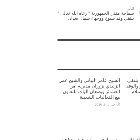
التالي:
سماحة مفتي الجمهورية ” رعاه الله تعالى ”
يلتقي وفد شيوخ ووجهاء شمال بغداد.
يلتقي
الشيخ عامر البياتي والشيخ عمر
والوفد
الزبيدي يزوران مديرية أمن
سلام
العشائر ويضعان آليات للتعاون
مع الفعاليات الشعبية
فبراير 8, 2026
عراق
مفتي الجمهورية يبحث مع لجنة