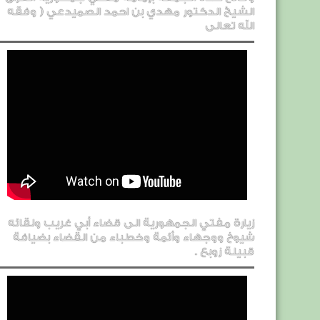
الشيخ الدكتور مهدي بن احمد الصميدعي ( وفقه
الله تعالى
زيارة مفتي الجمهورية الى قضاء أبي غريب ولقائه
شيوخ ووجهاء وأئمة وخطباء من القضاء بضيافة
قبيلة زوبع .