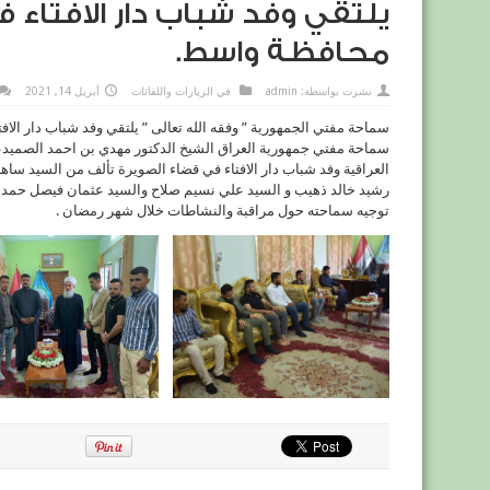
يلتقي وفد شباب دار الافتاء 
محافظة واسط.
نشرت بواسطة:
admin
في
الزيارات واللقائات
أبريل 14, 2021
سماحة مفتي الجمهورية ” وفقه الله تعالى ” يلتقي وفد شباب دار الا
سماحة مفتي جمهورية العراق الشيخ الدكتور مهدي بن احمد الصميدعي ” 
العراقية وفد شباب دار الافتاء في قضاء الصويرة تألف من السيد سا
رشيد خالد ذهيب و السيد علي نسيم صلاح والسيد عثمان فيصل حمد 
توجيه سماحته حول مراقبة والنشاطات خلال شهر رمضان .