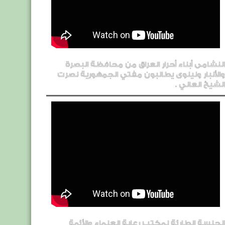
النشامى أبناء أحرار العراق من محافظة البصرة
والأنبار ونينوى يطالبون مفتي الجمهورية نصرت
الشيخ العاني .
الجلسة الطارئة لمكتب رعاية العلماء والأئمة