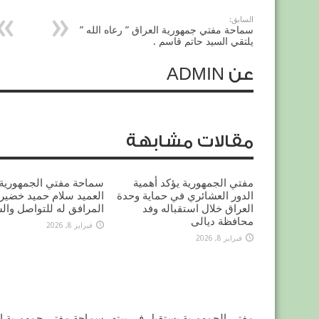
السابق:
سماحة مفتي جمهورية العراق ” رعاه الله ”
يلتقي السيد حاتم قاسم .
عن ADMIN
مقالات مشابهة
مفتي الجمهورية يؤكد أهمية
سماحة مفتي الجمهورية 
الدور العشائري في حماية وحدة
العميد سلام حميد خضير 
العراق خلال استقباله وفد
المرافق له للتواصل وال
محافظة ديالى
فبراير 8, 2026
فبراير 8, 2026
مفتي الجمهورية يستقبل في بيته
سماحة مفتي جمهورية ال