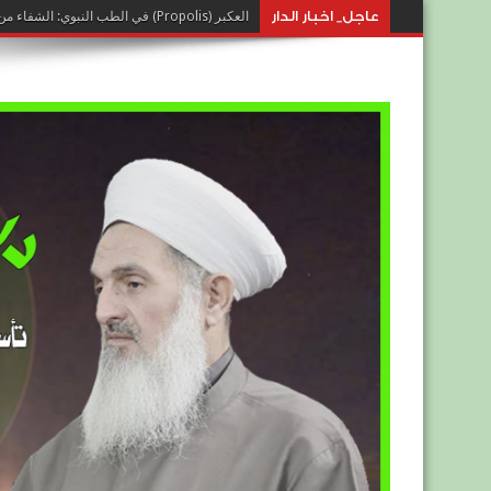
عاجل_ اخبار الدار
العكبر (Propolis) في الطب النبوي: الشفاء من خيرات النحل