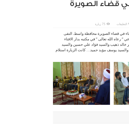
في قضاء الصويرة
على
التعليقات
75 زيارة
سماحة
مفتي
فتاء في قضاء الصويرة محافظة واسط. التقى
الجمهورية
”
رعاه الله تعالى ” في مكتبه بدار الافتاء
وفقه
الله
هر خالد ذهيب والسيد فؤاد علي حسين والسيد
تعالى
”
والسيد يوسف مؤيد حميد… كانت الزيارة استلام
يلتقي
وفد
شباب
دار
الافتاء
في
قضاء
الصويرة
محافظة
واسط.
مغلقة