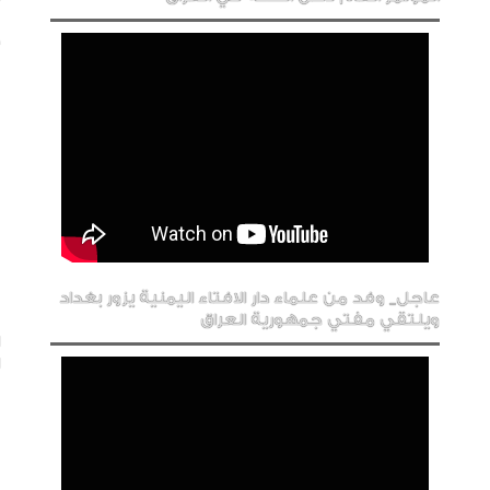
عاجل_ وفد من علماء دار الافتاء اليمنية يزور بغداد
ويلتقي مفتي جمهورية العراق