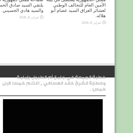
الأمين العام للتحالف الوطني
يلتقي السيد صادق الحس
لعشائر العراق السيد عصام أبو
والسيد هادي الحسيني
هلاله.
فبراير 8, 2026
فبراير 8, 2026
خطبة الجمعة في جامع أم الطبول بإمامة
وخطابة الشيخ خالد العسافي _ اغتنم خمسا قبل
خمس .