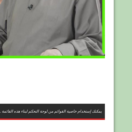
يمكنك إستخدام خاصية القوائم من لوحة التحكم لبناء هذه القائمة .