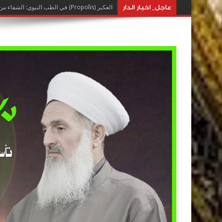
عاجل_ اخبار الدار
العكبر (Propolis) في الطب النبوي: الشفاء من خيرات النحل