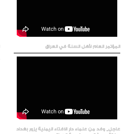
المؤتمر العام لأهل السنة في العراق
عاجل_ وفد من علماء دار الافتاء اليمنية يزور بغداد