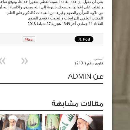
بقي أن نقول: إن هذه العادة السيئة تعطي شعوراً خداعاً، وتوقع صاحب
والتغلب على إغوائها، وننصحك بالتوبة إلى الله بصدق، والالتجاء إليه أ
من تلاوة القرآن والصوم وغيرها من العبادات كالذكر وحلق العلم .
المكتب العلمي للدراسات والبحوث / قسم الفتوى
الثلاثاء 11 جمادي آخر 1349 هجرية 27 شباط 2018
السابق:
فتوى رقم ( 213)
عن ADMIN
مقالات مشابهة