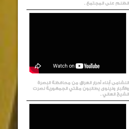
الظلم على المجتمع .
النشامى أبناء أحرار العراق من محافظة البصرة
والأنبار ونينوى يطالبون مفتي الجمهورية نصرت
الشيخ العاني .