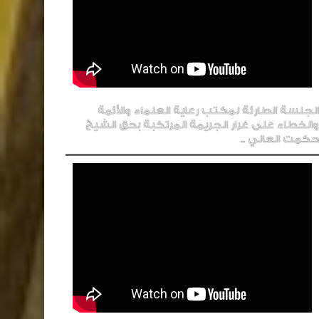
الجلسة الطارئة لمكتب رعاية العلماء والأئمة
والخطاء على غرار الجريمة المرتكبة بحق الشيخ
حكمت العاني ..