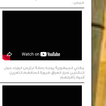
خمس .
مفتي الجمهورية يوجه رسالة لرئيس الوزراء حول
النشامى احرار العراق ضرورة انصافهم التعيين
أسوة بأقرانهم