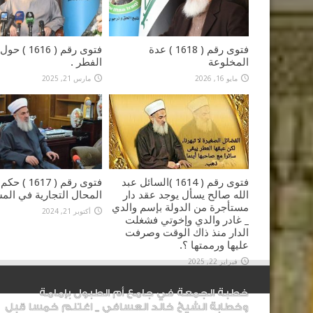
فتوى رقم ( 1618 ) عدة
فتوى رقم ( 1616
المخلوعة
الفطر .
مايو 16, 2026
مارس 21, 2025
فتوى رقم ( 1617 
فتوى رقم ( 1614 )السائل عبد
المحال التجارية في المس
الله صالح يسأل يوجد عقد دار
مستأجرة من الدولة بإسم والدي
أكتوبر 21, 2024
_ غادر والدي وإخوتي فشغلت
الدار منذ ذاك الوقت وصرفت
عليها ورممتها ؟.
فبراير 22, 2025
خطبة الجمعة في جامع أم الطبول بإمامة
وخطابة الشيخ خالد العسافي _ اغتنم خمسا قبل