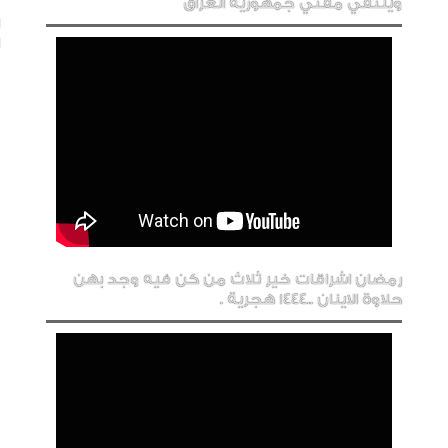
ويلتقي مفتي جمهورية العراق
رمضان اشراقات خير ثلاث من كن فيه وجد بهن
حلاوة الاينان ..1444 هجرية .