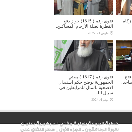
 ) حول زكاة
فتوى رقم ( 1615) جواز دفع
الفطرة لصلة الأرحام المساكين.
مارس 21, 2025
) حكم فتح
فتوى رقم ( 1617 ) مفتي
اجد .
الجمهورية يوضح حكم استبدال
الاضحية بالمال للمرابطين في
سبيل الله ..
يونيو 4, 2024
خطبة الجمعة بإمامة مفتي الجمهورية بعنوان
سورة المنافقون .. الجزء الأول _ خطر النفاق على