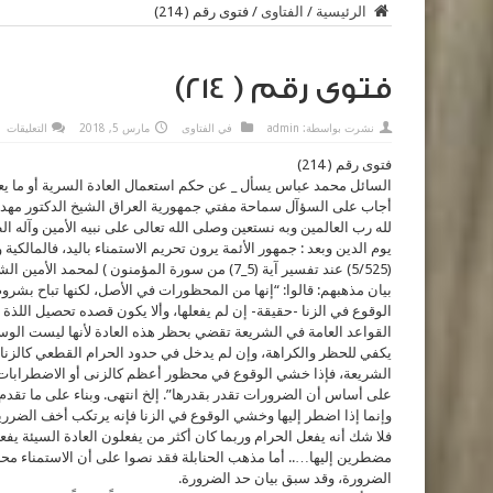
الرئيسية
/
الفتاوى
/
فتوى رقم ( 214)
فتوى رقم ( 214)
عل
نشرت بواسطة:
admin
في
الفتاوى
مارس 5, 2018
التعليقات
فت
رق
فتوى رقم ( 214)
(
السائل محمد عباس يسأل _ عن حكم استعمال العادة السرية أو ما يعرف
مغ
أجاب على السؤآل سماحة مفتي جمهورية العراق الشيخ الدكتور مهدي 
لله رب العالمين وبه نستعين وصلى الله تعالى على نبيه الأمين وآله 
يوم الدين وبعد : جمهور الأئمة يرون تحريم الاستمناء باليد، فالمالكية
(5/525) عند تفسير آية (5_7) من سورة المؤمنو
ن ) لمحمد الأمين الش
بيان مذهبهم: قالوا: “إنها من المحظورات في الأصل، لكنها تباح بشروط
الوقوع في الزنا -حقيقة- إن لم يفعلها، وألا يكون قصده تحصيل اللذ
القواعد العامة في الشريعة تقضي بحظر هذه العادة لأنها ليست الوس
يكفي للحظر والكراهة، وإن لم يدخل في حدود الحرام القطعي كالزنا، 
الشريعة، فإذا خشي الوقوع في محظور أعظم كالزنى أو الاضطرابات ا
على أساس أن الضرورات تقدر بقدرها”. إلخ انتهى. وبناء على ما تقدم 
وإنما إذا اضطر إليها وخشي الوقوع في الزنا فإنه يرتكب أخف الضرري
فلا شك أنه يفعل الحرام وربما كان أكثر من يفعلون العادة السيئة يفع
مضطرين إليها….. أما مذهب الحنابلة فقد نصوا على أن الاستمناء محرم،
الضرورة، وقد سبق بيان حد الضرورة.