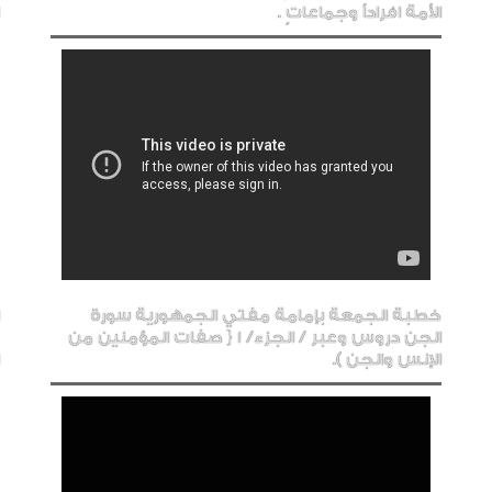
الأمة افراداً وجماعاتٍ .
خطبة الجمعة بإمامة مفتي الجمهورية سورة
الجن دروس وعبر / الجزء/ 1 { صفات المؤمنين من
الإنس والجن ).