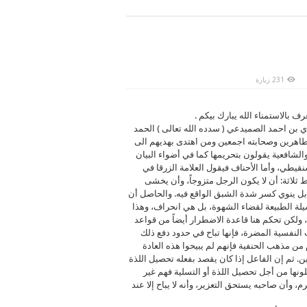
ى
231 زيارة
وى
م
214)
 بالاستمناء الله يبارك بيكم .
لقة
بن احمد الصميدعي ( سدده الله تعالى ) الحمد
الطاهرين وصحابته اجمعين ومن اهتدى بهديهم الى
 والشافعية يقولون بتحريمها كما في أضواء البيان
نقيطي، وأما الأحناف فيقول العلامة الزرقا في
 ثلاثة: أن لا يكون الرجل متزوجاً، وأن يخشى
ة بل ينوي كسر شدة الشبق الواقع فيه. والحاصل أن
يلة الطبيعة لقضاء الشهوة، بل هي انحراف، وهذا
ولكن تحكم هنا قاعدة الاضطرار أيضاً من قواعد
لنفسية المضرة، فإنها تباح في حدود دفع ذلك
من مذهب الحنفية فإنهم لم يبيحوا هذه العادة
ن. ثم إن الفاعل إذا كان يقصد بفعله تحصيل اللذة
لونها من أجل تحصيل اللذة أو التسلية فهم غير
 وأن صاحبه يستحق التعزير، وأنه لا يباح إلا عند