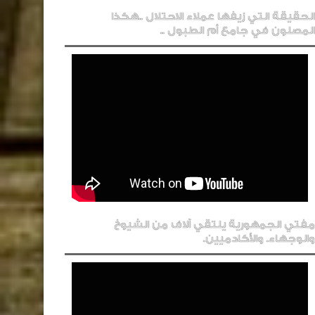
الحقيقة التي زيفها عملاء الاحتلال ..هكذا
المصلون في جامع أم الطبول ..
مفتي الجمهورية يلتقي آلاف من الشيوخ
والوجهاء. والأكادميين.