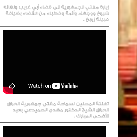
زيارة مفتي الجمهورية الى قضاء أبي غريب ولقائه
شيوخ ووجهاء وأئمة وخطباء من القضاء بضيافة
قبيلة زوبع .
تهنئة المصلين لسماحة مفتي جمهورية العراق
العراق الشيخ الدكتور مهدي الصميدعي بعيد
الأضحى المبارك .