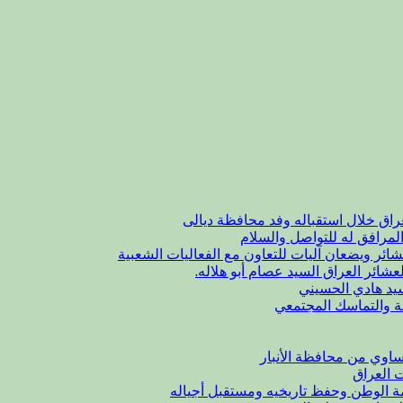
راق خلال استقباله وفد محافظة ديالى
لمرافق له للتواصل والسلام
شائر ويضعان آليات للتعاون مع الفعاليات الشعبية
عشائر العراق السيد عصام أبو هلاله.
يد هادي الحسيني
ة والتماسك المجتمعي
اوي من محافظة الأنبار
ت العراق
مة الوطن وحفظ تاريخيه ومستقبل أجياله