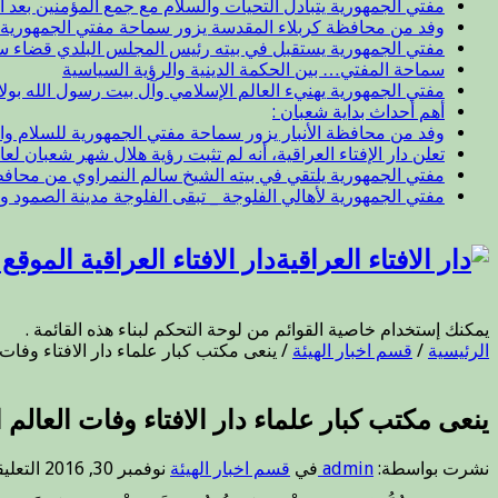
مفتي الجمهورية يتبادل التحيات والسلام مع جمع المؤمنين بعد ال
وفد من محافظة كربلاء المقدسة يزور سماحة مفتي الجمهورية
مفتي الجمهورية يستقبل في بيته رئيس المجلس البلدي قضاء 
سماحة المفتي… بين الحكمة الدينية والرؤية السياسية
مفتي الجمهورية يهنيء العالم الإسلامي وآل بيت رسول الله بول
أهم أحداث بداية شعبان :
وفد من محافظة الأنبار يزور سماحة مفتي الجمهورية للسلام وا
تعلن دار الإفتاء العراقية، أنه لم تثبت رؤية هلال شهر شعبان لعام 47
مفتي الجمهورية يلتقي في بيته الشيخ سالم النمراوي من محافظة
مفتي الجمهورية لأهالي الفلوجة _ تبقى الفلوجة مدينة الصمود و
دار الافتاء العراقية الموق
يمكنك إستخدام خاصية القوائم من لوحة التحكم لبناء هذه القائمة .
الرئيسية
/
قسم اخبار الهيئة
/
ينعى مكتب كبار علماء دار الافتاء وفات 
ينعى مكتب كبار علماء دار الافتاء وفات العالم
نشرت بواسطة:
admin
في
قسم اخبار الهيئة
نوفمبر 30, 2016
التعلي