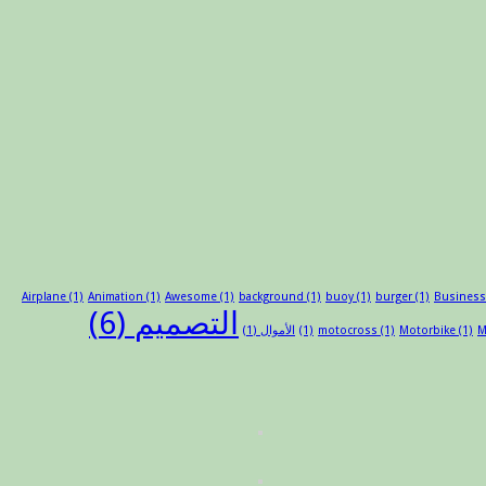
Airplane
(1)
Animation
(1)
Awesome
(1)
background
(1)
buoy
(1)
burger
(1)
Busines
التصميم
(6)
M
(1)
Motorbike
(1)
motocross
(1)
الأموال
(1)