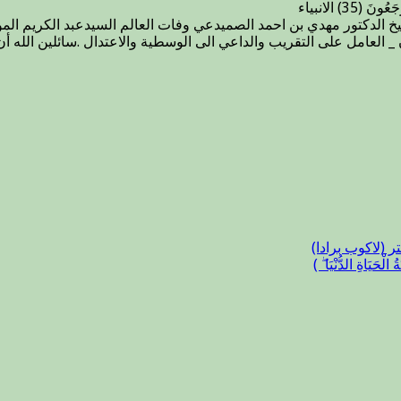
35) الانبياء
مكتب
خ الدكتور مهدي بن احمد الصميدعي وفات العالم السيدعبد الكريم المو
كبار
_ العامل على التقريب والداعي الى الوسطية والاعتدال .سائلين الله أ
علماء
دار
الافتاء
وفات
العالم
السيدعبد
الكريم
الموسوي
الأردبيلي
مغلقة
 (لاكوب برادا)
اةِ الدُّنْيَا ۖ )