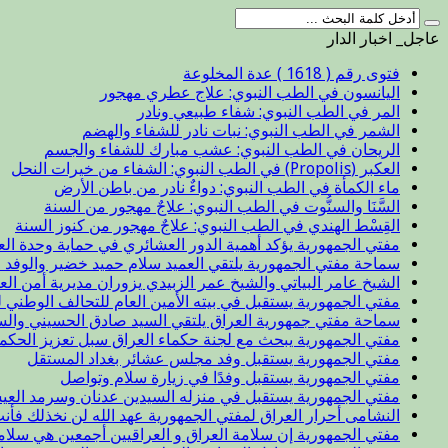
عاجل_ اخبار الدار
فتوى رقم ( 1618 ) عدة المخلوعة
اليانسون في الطب النبوي: علاج عطري مهجور
المر في الطب النبوي: شفاء طبيعي ونادر
الشمر في الطب النبوي: نبات نادر للشفاء والهضم
الريحان في الطب النبوي: عشب مبارك للشفاء والجسم
العكبر (Propolis) في الطب النبوي: الشفاء من خيرات النحل
ماء الكمأة في الطب النبوي: دواءٌ نادر من باطن الأرض
السَّنَا والسنُّوت في الطب النبوي: علاجٌ مهجور من السنة
القِسْط الهندي في الطب النبوي: علاجٌ مهجور من كنوز السنة
مفتي الجمهورية يؤكد أهمية الدور العشائري في حماية وحدة الع
سماحة مفتي الجمهورية يلتقي العميد سلام حميد خضير والوفد ا
الشيخ عامر البياتي والشيخ عمر الزبيدي يزوران مديرية أمن الع
مفتي الجمهورية يستقبل في بيته الأمين العام للتحالف الوطني ل
سماحة مفتي جمهورية العراق يلتقي السيد صادق الحسيني والس
مفتي الجمهورية يبحث مع لجنة حكماء العراق سبل تعزيز الحكم
مفتي الجمهورية يستقبل وفد مجلس عشائر بغداد المستقل
مفتي الجمهورية يستقبل وفدًا في زيارة سلام وتواصل
مفتي الجمهورية يستقبل في منزله السيدين عدنان وسرمد العيس
النشامى أحرار العراق لمفتي الجمهورية عهد الله لن نخذلك فأن
مفتي الجمهورية إن سلامة العراق و العراقيين أجمعين هي سلا