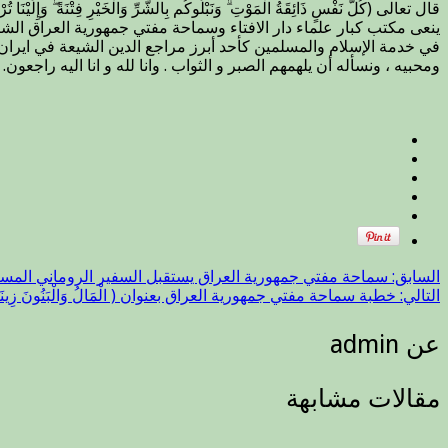
قال تعالى (كُلُّ نَفْسٍ ذَائِقَةُ الْمَوْتِ ۗ وَنَبْلُوكُم بِالشَّرِّ وَالْخَيْرِ فِتْنَةً ۖ وَإِلَيْنَا تُرْجَعُونَ (
ينعى مكتب كبار علماء دار الافتاء وسماحة مفتي جمهورية العراق الشي
في خدمة الإسلام والمسلمين كأحد أبرز مراجع الدين الشيعة في ايران 
ومحبيه ، ونسأله أن يلهمهم الصبر و الثواب . وانا لله و انا اليه راجعون.
السابق:
سماحة مفتي جمهورية العراق يستقبل السفير الروماني المستر
التالي:
خطبة سماحة مفتي جمهورية العراق بعنوان ( الْمَالُ وَالْبَنُونَ زِينَةُ الْحَيَ
عن admin
مقالات مشابهة