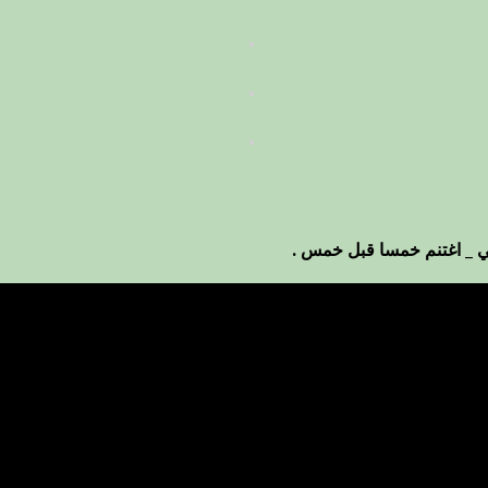
ي _ اغتنم خمسا قبل خمس .