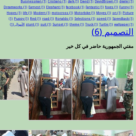
Businessman
(1)
Cristiano
(1)
dark
(1)
David
(1)
DavidBrown
(1)
dealer
(1)
Dreamworks
(1)
Earnest
(1)
Elephant
(1)
facebook
(1)
Fantastic
(1)
foxes
(1)
Funny
(1)
Hopes
(1)
life
(1)
Modern
(1)
motocross
(1)
Motorbike
(1)
Moyes
(1)
on
(1)
Picture
(1)
Puppy
(1)
Red
(1)
road
(1)
Ronaldo
(1)
Selections
(1)
speed
(1)
Speedback
(1)
(1)
wallpaper
(1)
Turtle
(1)
Truck
(1)
theme
(1)
Sunset
(1)
suit
(1)
stunt
الأموال
(1)
التصميم
(6)
مفتي الجمهورية حاضر في كل خير