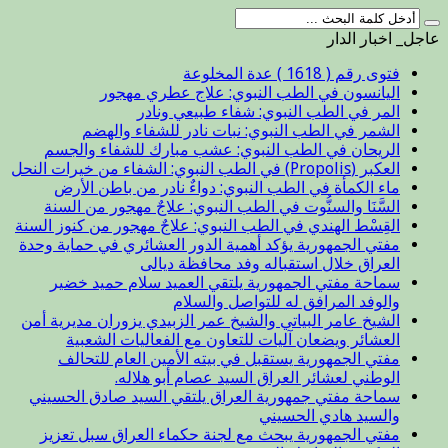
عاجل_ اخبار الدار
فتوى رقم ( 1618 ) عدة المخلوعة
اليانسون في الطب النبوي: علاج عطري مهجور
المر في الطب النبوي: شفاء طبيعي ونادر
الشمر في الطب النبوي: نبات نادر للشفاء والهضم
الريحان في الطب النبوي: عشب مبارك للشفاء والجسم
العكبر (Propolis) في الطب النبوي: الشفاء من خيرات النحل
ماء الكمأة في الطب النبوي: دواءٌ نادر من باطن الأرض
السَّنَا والسنُّوت في الطب النبوي: علاجٌ مهجور من السنة
القِسْط الهندي في الطب النبوي: علاجٌ مهجور من كنوز السنة
مفتي الجمهورية يؤكد أهمية الدور العشائري في حماية وحدة
العراق خلال استقباله وفد محافظة ديالى
سماحة مفتي الجمهورية يلتقي العميد سلام حميد خضير
والوفد المرافق له للتواصل والسلام
الشيخ عامر البياتي والشيخ عمر الزبيدي يزوران مديرية أمن
العشائر ويضعان آليات للتعاون مع الفعاليات الشعبية
مفتي الجمهورية يستقبل في بيته الأمين العام للتحالف
الوطني لعشائر العراق السيد عصام أبو هلاله.
سماحة مفتي جمهورية العراق يلتقي السيد صادق الحسيني
والسيد هادي الحسيني
مفتي الجمهورية يبحث مع لجنة حكماء العراق سبل تعزيز