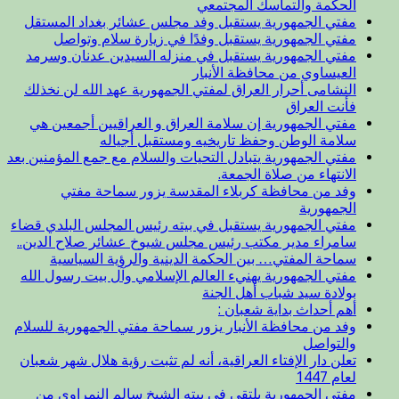
الحكمة والتماسك المجتمعي
مفتي الجمهورية يستقبل وفد مجلس عشائر بغداد المستقل
مفتي الجمهورية يستقبل وفدًا في زيارة سلام وتواصل
مفتي الجمهورية يستقبل في منزله السيدين عدنان وسرمد
العيساوي من محافظة الأنبار
النشامى أحرار العراق لمفتي الجمهورية عهد الله لن نخذلك
فأنت العراق
مفتي الجمهورية إن سلامة العراق و العراقيين أجمعين هي
سلامة الوطن وحفظ تاريخيه ومستقبل أجياله
مفتي الجمهورية يتبادل التحيات والسلام مع جمع المؤمنين بعد
الانتهاء من صلاة الجمعة.
وفد من محافظة كربلاء المقدسة يزور سماحة مفتي
الجمهورية
مفتي الجمهورية يستقبل في بيته رئيس المجلس البلدي قضاء
سامراء مدير مكتب رئيس مجلس شيوخ عشائر صلاح الدين..
سماحة المفتي… بين الحكمة الدينية والرؤية السياسية
مفتي الجمهورية يهنيء العالم الإسلامي وآل بيت رسول الله
بولادة سيد شباب أهل الجنة
أهم أحداث بداية شعبان :
وفد من محافظة الأنبار يزور سماحة مفتي الجمهورية للسلام
والتواصل
تعلن دار الإفتاء العراقية، أنه لم تثبت رؤية هلال شهر شعبان
لعام 1447
مفتي الجمهورية يلتقي في بيته الشيخ سالم النمراوي من