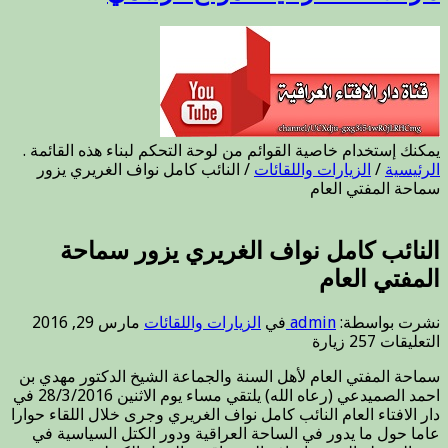
يمكنك إستخدام خاصية القوائم من لوحة التحكم لبناء هذه القائمة .
الرئيسية
/
الزيارات واللقائات
/
النائب كامل نواف الغريري يزور
سماحة المفتي العام
النائب كامل نواف الغريري يزور سماحة
المفتي العام
نشرت بواسطة:
admin
في
الزيارات واللقائات
مارس 29, 2016
على
التعليقات
257 زيارة
النائب
سماحة المفتي العام لأهل السنة والجماعة الشيخ الدكتور مهدي بن
كامل
احمد الصميدعي (رعاه الله) يلتقي مساء يوم الاثنين 28/3/2016 في
نواف
دار الافتاء العام النائب كامل نواف الغريري وجرى خلال اللقاء حوارا
الغريري
عاما حول ما يدور في الساحة العراقية ودور الكتل السياسية في
يزور