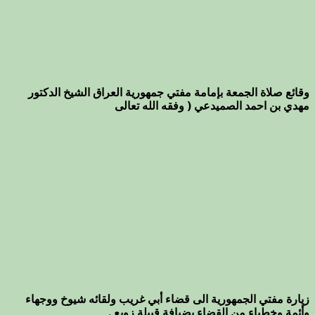
وقائع صلاة الجمعة بإمامة مفتي جمهورية العراق الشيخ الدكتور
مهدي بن احمد الصميدعي ( وفقه الله تعالى
زيارة مفتي الجمهورية الى قضاء أبي غريب ولقائه شيوخ ووجهاء
وأئمة وخطباء من القضاء بضيافة قبيلة زوبع .