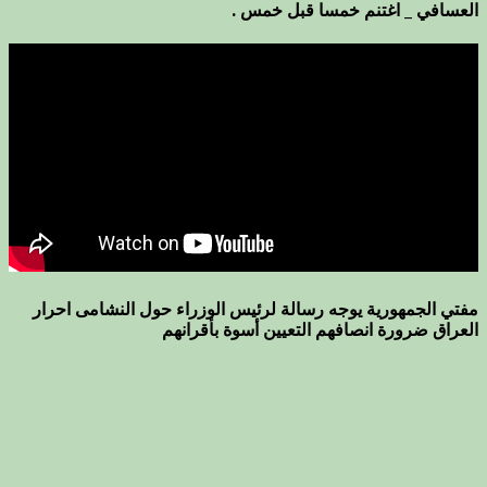
العسافي _ اغتنم خمسا قبل خمس .
مفتي الجمهورية يوجه رسالة لرئيس الوزراء حول النشامى احرار
العراق ضرورة انصافهم التعيين أسوة بأقرانهم