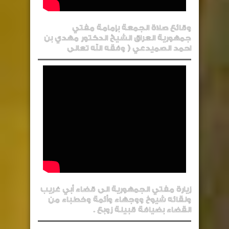
وقائع صلاة الجمعة بإمامة مفتي
جمهورية العراق الشيخ الدكتور مهدي بن
احمد الصميدعي ( وفقه الله تعالى
زيارة مفتي الجمهورية الى قضاء أبي غريب
ولقائه شيوخ ووجهاء وأئمة وخطباء من
القضاء بضيافة قبيلة زوبع .