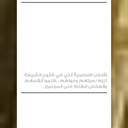
الأحزاب الاسلامية التي في قانون الشريعة
تلزم نصرتهم وعونهم ، ظلموا أنفسهم
وأنعكس الظلم على المجتمع .