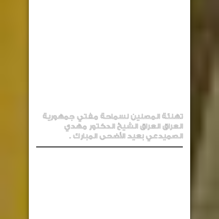
تهنئة المصلين لسماحة مفتي جمهورية
العراق العراق الشيخ الدكتور مهدي
الصميدعي بعيد الأضحى المبارك .