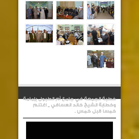
خطبة الجمعة في جامع أم الطبول بإمامة
وخطابة الشيخ خالد العسافي _ اغتنم
خمسا قبل خمس .