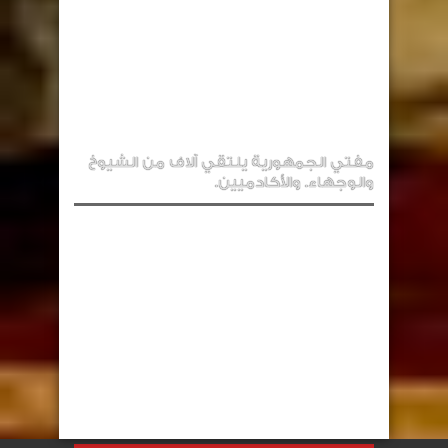
مفتي الجمهورية يلتقي آلاف من الشيوخ
والوجهاء. والأكادميين.