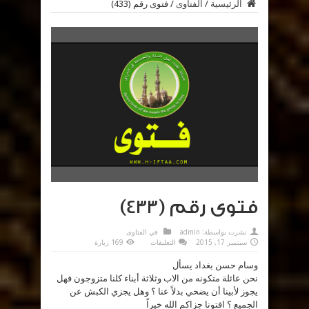
الرئيسية
/
الفتاوى
/
فتوى رقم (433)
فتوى رقم (433)
نشرت بواسطة:
admin
في
الفتاوى
على
سبتمبر 17, 2015
التعليقات
169 زيارة
فتوى
رقم
وسام حسن بغداد يسأل
(433)
مغلقة
نحن عائلة متكونه من الاب وثلاثة أبناء كلنا متزوجون فهل
يجوز لأبينا أن يضحي بدلاً عنا ؟ وهل يجزي الكبش عن
الجميع ؟ افتونا جزاكم الله خيراً