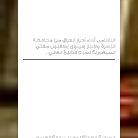
النشامى أبناء أحرار العراق من محافظة
البصرة والأنبار ونينوى يطالبون مفتي
الجمهورية نصرت الشيخ العاني .
الجلسة الطارئة لمكتب رعاية العلماء