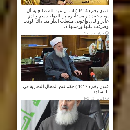
فتوى رقم ( 1614 )السائل عبد الله صالح يسأل
يوجد عقد دار مستأجرة من الدولة بإسم والدي _
غادر والدي وإخوتي فشغلت الدار منذ ذاك الوقت
وصرفت عليها ورممتها ؟.
فبراير 22, 2025
فتوى رقم ( 1617 ) حكم فتح المحال التجارية في
المساجد .
أكتوبر 21, 2024