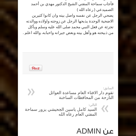
فأجاب سماحة المفتي الشيخ الدكتور مهدي بن أحمد
الصميدعي ( رعاه الله )
يضحي الرجل عن نفسه واصل بيته وان كانوا كثيرين
الاضحية الوحدة يذبحها الرجل عن زوجته واولاده ووالدته
تجزئة عن فعل النبي محمد صلى الله عليه وسلم ويأكل
من ذبيحته هو وأهل بيته وبعض جيرانه واحبابه. والله اعلم .
السابق:
تقوم دار الافتاء العام مساعدة العوائل
النازحة من المحافظات الساخنة
التالي:
السيد كامل ياسين الجحيشي يزور سماحة
المفتي العام رعاه الله
عن ADMIN