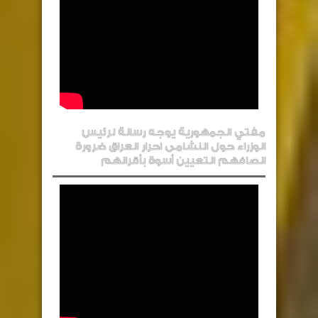
مفتي الجمهورية يوجه رسالة لرئيس
الوزراء حول النشامى احرار العراق ضرورة
انصافهم التعيين أسوة بأقرانهم