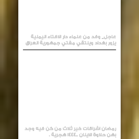
عاجل_ وفد من علماء دار الافتاء اليمنية
يزور بغداد ويلتقي مفتي جمهورية العراق
رمضان اشراقات خير ثلاث من كن فيه وجد
بهن حلاوة الاينان ..1444 هجرية .