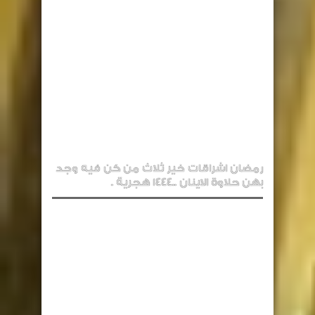
رمضان اشراقات خير ثلاث من كن فيه وجد
بهن حلاوة الاينان ..1444 هجرية .