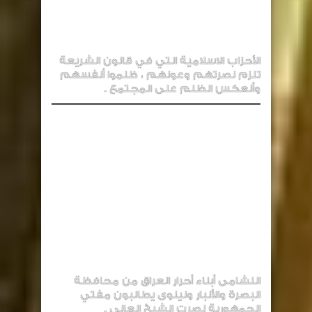
الأحزاب الاسلامية التي في قانون الشريعة
تلزم نصرتهم وعونهم ، ظلموا أنفسهم
وأنعكس الظلم على المجتمع .
النشامى أبناء أحرار العراق من محافظة
البصرة والأنبار ونينوى يطالبون مفتي
الجمهورية نصرت الشيخ العاني .