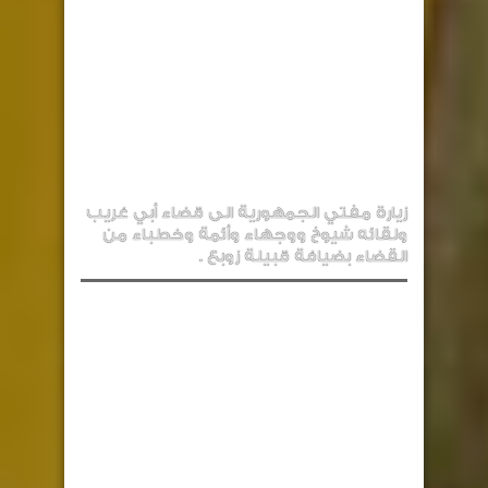
زيارة مفتي الجمهورية الى قضاء أبي غريب
ولقائه شيوخ ووجهاء وأئمة وخطباء من
القضاء بضيافة قبيلة زوبع .