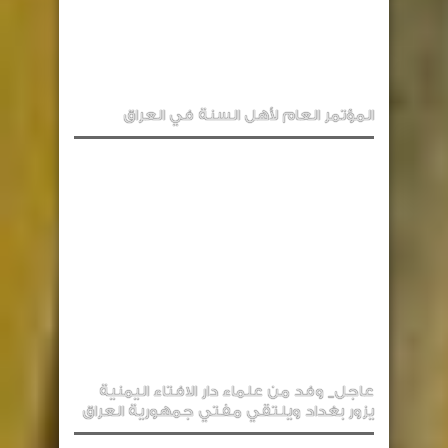
المؤتمر العام لأهل السنة في العراق
عاجل_ وفد من علماء دار الافتاء اليمنية
يزور بغداد ويلتقي مفتي جمهورية العراق