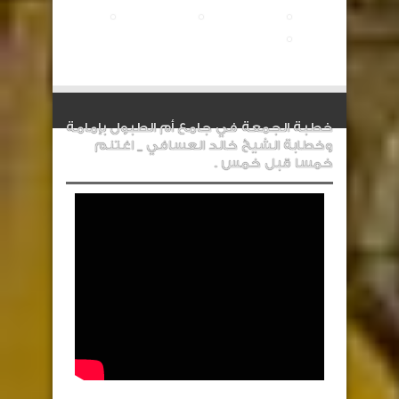
خطبة الجمعة في جامع أم الطبول بإمامة
وخطابة الشيخ خالد العسافي _ اغتنم
خمسا قبل خمس .