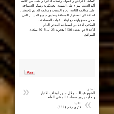
حماية الاعراض والأموال وصيانة الاخوة والعدل من جانبه
أكد السيد اللواء على المهنية العسكرية وشكر السماحة
على مواقفه الثابتة اتجاه الشعب وموقفه الدائم للجيش ،
اضافة الى استقرار المنطقة وتعاون جميع العشائر التي
ضمن مسؤوليته مع ابناء القوات المسلحة ..
المكتب الاعلامي لسماحة المفتي العام
الأحد 9 ذو القعدة 1436 هجرىة 23 آب 2015 ميلادى
الموافق
السابق:
الشيخ عبدالله جلال مدير اوقاف الانبار
ونجليه يزور سماحة المفتي العام
التالي:
فتوى رقم (331)