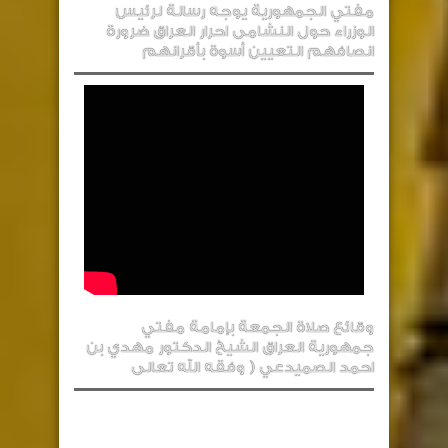
مفتي الجمهورية يوجه رسالة لرئيس
الوزراء حول النشامى احرار العراق ضرورة
انصافهم التعيين أسوة بأقرانهم
وقائع صلاة الجمعة بإمامة مفتي
جمهورية العراق الشيخ الدكتور مهدي بن
احمد الصميدعي ( وفقه الله تعالى