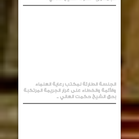
الجلسة الطارئة لمكتب رعاية العلماء
والأئمة والخطاء على غرار الجريمة المرتكبة
بحق الشيخ حكمت العاني ..