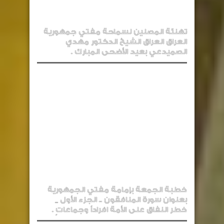
تهنئة المصلين لسماحة مفتي جمهورية
العراق العراق الشيخ الدكتور مهدي
الصميدعي بعيد الأضحى المبارك .
خطبة الجمعة بإمامة مفتي الجمهورية
بعنوان سورة المنافقون .. الجزء الأول _
خطر النفاق على الأمة افراداً وجماعاتٍ .