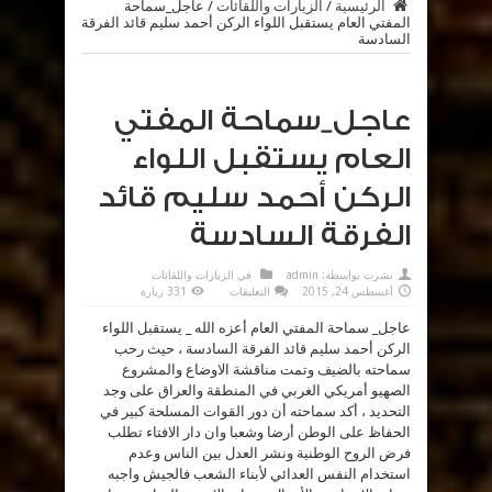
الرئيسية
/
الزيارات واللقائات
/
عاجل_سماحة
المفتي العام يستقبل اللواء الركن أحمد سليم قائد الفرقة
السادسة
عاجل_سماحة المفتي
العام يستقبل اللواء
الركن أحمد سليم قائد
الفرقة السادسة
نشرت بواسطة:
admin
في
الزيارات واللقائات
على
أغسطس 24, 2015
التعليقات
331 زيارة
عاجل_سماحة
المفتي
عاجل_ سماحة المفتي العام أعزه الله _ يستقبل اللواء
العام
يستقبل
الركن أحمد سليم قائد الفرقة السادسة ، حيث رحب
اللواء
الركن
سماحته بالضيف وتمت مناقشة الاوضاع والمشروع
أحمد
سليم
الصهيو أمريكي الغربي في المنطقة والعراق على وجد
قائد
التحديد ، أكد سماحته أن دور القوات المسلحة كبير في
الفرقة
السادسة
الحفاظ على الوطن أرضا وشعبا وان دار الافتاء تطلب
مغلقة
فرض الروح الوطنية ونشر العدل بين الناس وعدم
استخدام النفس العدائي لأبناء الشعب فالجيش واجبه