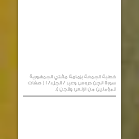
خطبة الجمعة بإمامة مفتي الجمهورية
سورة الجن دروس وعبر / الجزء/ 1 { صفات
المؤمنين من الإنس والجن ).