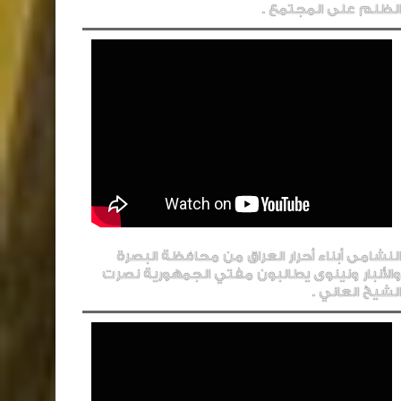
الظلم على المجتمع .
النشامى أبناء أحرار العراق من محافظة البصرة
والأنبار ونينوى يطالبون مفتي الجمهورية نصرت
الشيخ العاني .