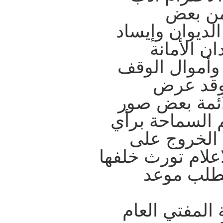
 من بعض
لديوان وإيساد
ان الأمانة
 وأموال الوقف
وقد عرض
ائمة بعض صور
 السماحة برأي
 الخروج على
اعلام تورث خلفها
بطلب موعد
المفتي العام