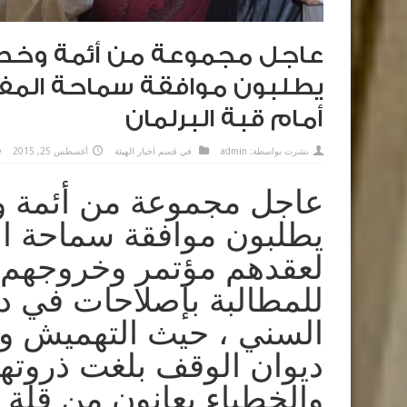
عاجل مجموعة من أئمة وخطب
يطلبون موافقة سماحة المف
أمام قبة البرلمان
نشرت بواسطة:
admin
في
قسم اخبار الهيئة
أغسطس 25, 2015
عاجل مجموعة من أئمة و
يطلبون موافقة سماحة ال
لعقدهم مؤتمر وخروجهم أ
للمطالبة بإصلاحات في د
السني ، حيث التهميش و
ديوان الوقف بلغت ذروتها 
والخطباء يعانون من قلة 