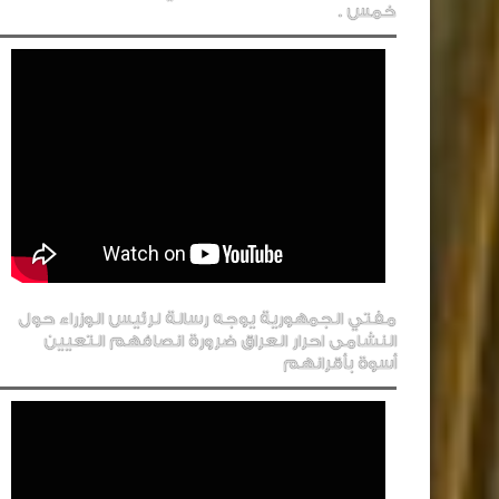
خمس .
مفتي الجمهورية يوجه رسالة لرئيس الوزراء حول
النشامى احرار العراق ضرورة انصافهم التعيين
أسوة بأقرانهم