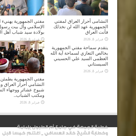
النشامى أحرار العراق لمفتي
مفتي الجمهورية يهنيء ا
الجمهورية عهد الله لن نخذلك
الإسلامي وآل بيت رسول 
فأنت العراق
بولادة سيد شباب أهل ال
فبراير 8, 2026
فبراير 8, 2026
يتقدم سماحة مفتي الجمهورية
بخالص التعازي لسماحة آية الله
العظمى السيد علي الحسيني
السيستاني
فبراير 8, 2026
مفتي الجمهورية يطمئن
النشامي أحرار العراق 
شيوخ عشائر ووجهاء الن
ومكتب الشباب..
فبراير 8, 2026
خطبة الجمعة في جامع أم الطبول بإمامة
وخطابة الشيخ خالد العسافي _ اغتنم خمسا قبل