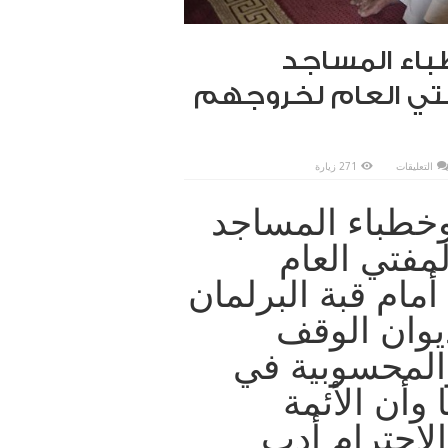
اء المساجد
تي العام لخروجهم
على
التعليقات
271 زيارة
عاجل
مجموعة
من
خطباء المساجد
أئمة
وخطباء
المساجد
يطلبون
مفتي العام
موافقة
سماحة
المفتي
مام قبة البرلمان
العام
لخروجهم
أمام
يوان الوقف
قبة
البرلمان
مغلقة
المحسوبية في
وأن الأئمة
الاحترام أدب