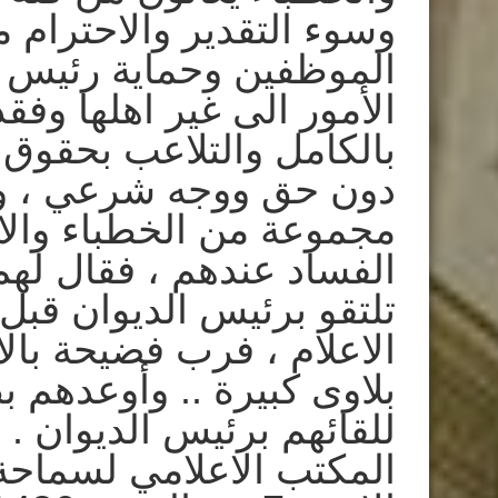
وسوء التقدير والاحترام
الموظفين وحماية رئيس ا
الأمور الى غير اهلها وفقد
بالكامل والتلاعب بحقوق
دون حق ووجه شرعي ، 
مجموعة من الخطباء وال
الفساد عندهم ، فقال لهم
تلتقو برئيس الديوان قبل
الاعلام ، فرب فضيحة بال
بلاوى كبيرة .. وأوعدهم 
للقائهم برئيس الديوان .
المكتب الاعلامي لسماحة 