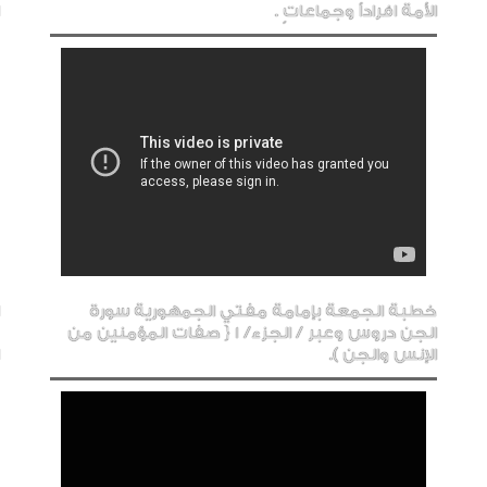
الأمة افراداً وجماعاتٍ .
خطبة الجمعة بإمامة مفتي الجمهورية سورة
الجن دروس وعبر / الجزء/ 1 { صفات المؤمنين من
الإنس والجن ).