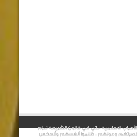
الأحزاب الاسلامية التي في قانون الشريعة تلزم
نصرتهم وعونهم ، ظلموا أنفسهم وأنعكس