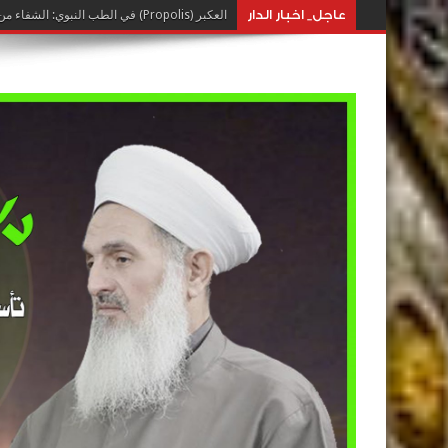
عاجل_ اخبار الدار
العكبر (Propolis) في الطب النبوي: الشفاء من خيرات النحل