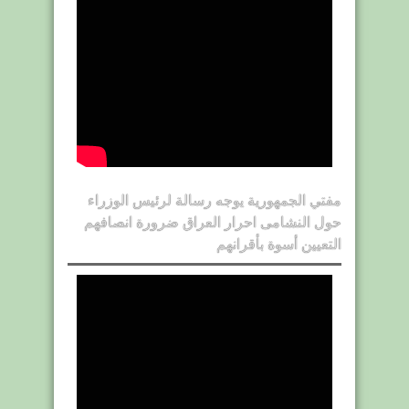
مفتي الجمهورية يوجه رسالة لرئيس الوزراء
حول النشامى احرار العراق ضرورة انصافهم
التعيين أسوة بأقرانهم