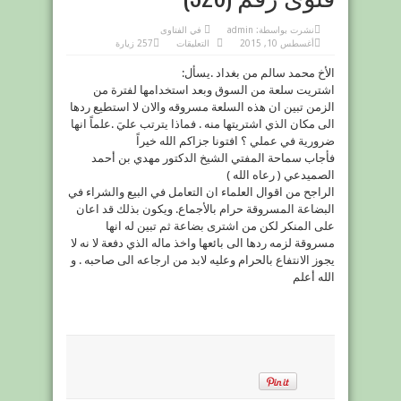
نشرت بواسطة:
admin
في
الفتاوى
على
أغسطس 10, 2015
التعليقات
257 زيارة
فتوى
رقم
الأخ محمد سالم من بغداد .يسأل:
(326)
مغلقة
اشتريت سلعة من السوق وبعد استخدامها لفترة من
الزمن تبين ان هذه السلعة مسروقه والان لا استطيع ردها
الى مكان الذي اشتريتها منه . فماذا يترتب عليَ .علماً انها
ضرورية في عملي ؟ افتونا جزاكم الله خيراً
فأجاب سماحة المفتي الشيخ الدكتور مهدي بن أحمد
الصميدعي ( رعاه الله )
الراجح من اقوال العلماء ان التعامل في البيع والشراء في
البضاعة المسروقة حرام بالأجماع. ويكون بذلك قد اعان
على المنكر لكن من اشترى بضاعة ثم تبين له انها
مسروقة لزمه ردها الى بائعها واخذ ماله الذي دفعة لا نه لا
يجوز الانتفاع بالحرام وعليه لابد من ارجاعه الى صاحبه . و
الله أعلم