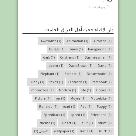
الله ..
يونيو 4, 2024
دار الإفتاء حجية أهل العراق الجامعة
Awesome
(1)
Animation
(1)
Airplane
(1)
burger
(1)
buoy
(1)
background
(1)
dark
(1)
Cristiano
(1)
Businessman
(1)
dealer
(1)
DavidBrown
(1)
David
(1)
Elephant
(1)
Earnest
(1)
Dreamworks
(1)
Funny
(1)
foxes
(1)
Fantastic
(1)
facebook
(1)
motocross
(1)
Modern
(1)
life
(1)
Hopes
(1)
Picture
(1)
on
(1)
Moyes
(1)
Motorbike
(1)
Ronaldo
(1)
road
(1)
Red
(1)
Puppy
(1)
Speedback
(1)
speed
(1)
Selections
(1)
theme
(1)
Sunset
(1)
suit
(1)
stunt
(1)
(1)
Truck
(1)
Turtle
(1)
wallpaper
الأموال
(1)