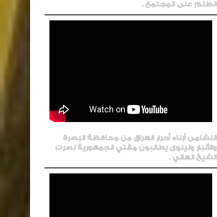
الظلم على المجتمع .
النشامى أبناء أحرار العراق من محافظة البصرة
والأنبار ونينوى يطالبون مفتي الجمهورية نصرت
الشيخ العاني .