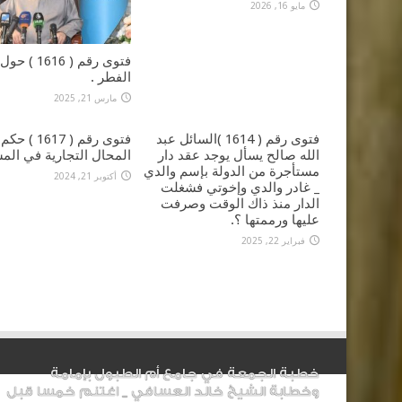
مايو 16, 2026
فتوى رقم ( 1616
الفطر .
مارس 21, 2025
فتوى رقم ( 1614 )السائل عبد
فتوى رقم ( 1617 
الله صالح يسأل يوجد عقد دار
المحال التجارية في المس
مستأجرة من الدولة بإسم والدي
أكتوبر 21, 2024
_ غادر والدي وإخوتي فشغلت
الدار منذ ذاك الوقت وصرفت
عليها ورممتها ؟.
فبراير 22, 2025
خطبة الجمعة في جامع أم الطبول بإمامة
وخطابة الشيخ خالد العسافي _ اغتنم خمسا قبل