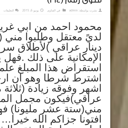
فتوى رقم (314)
على
نشرت بواسطة:
admin
في
الفتاوى
يونيو 6, 2015
التعليقات
فتو
رقم
محمود احمد من ابي غري
مغل
لديً معتقل وطلبوا مني (
دينار عراقي )لأطلاق سر
الإمكانية على ذلك .فهل 
استقراض هذا المبلغ علم
اشترط شرطا وهو ان ارجع
اشهر وفوقه زيادة (ثلاثة م
عراقي)فيكون مجمل المبل
مني(ستة عشر مليونا) فه
افتونا جزاكم الله خير