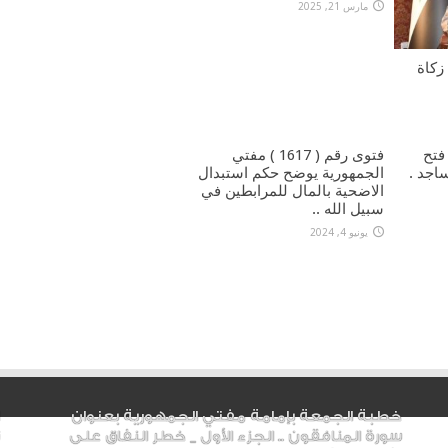
مارس 21, 2025
 ) حول زكاة
) حكم فتح
فتوى رقم ( 1617 ) مفتي
اجد .
الجمهورية يوضح حكم استبدال
الاضحية بالمال للمرابطين في
سبيل الله ..
يونيو 4, 2024
خطبة الجمعة بإمامة مفتي الجمهورية بعنوان
سورة المنافقون .. الجزء الأول _ خطر النفاق على