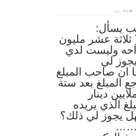
184 زيارة
ى
(314)
ب يسأل:
قة
 ثلاثة عشر مليون
احه وليست لدي
يجوز لي
ا ان صاحب المبلغ
 المبلغ بعد ستة
لايين دينار
غ الذي يريده
ل يجوز لي ذلك؟
ا………