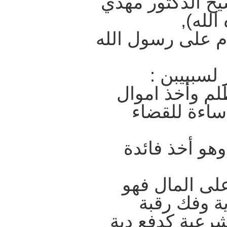
خ الدكتور مهدي
لله),
ام على رسول الله
ز لسببيبن :
ظلم وأخذ اموال
ساءة للقضاء
 وهو أخذ فائدة
على المال فهو
ة وفك رقبة
شرعية كدفع دية