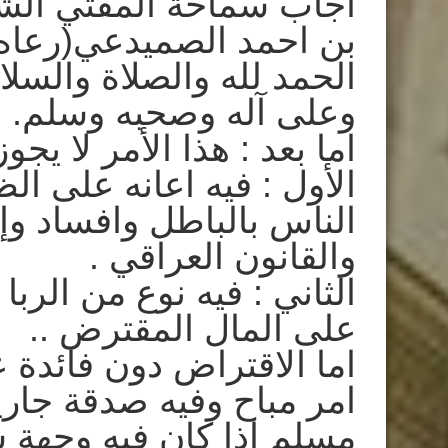
اجاب سماحة المفتي الشي
بن احمد الصميدعي(رعاه ا
الحمد لله والصلاة والسل
وعلى آله وصحبه وسلم.
اما بعد : هذا الأمر لا يجو
الأول : فيه اعانه على ال
الناس بالباطل وافساد وإ
والقانون العراقي .
الثاني : فيه نوع من الربا
على المال المقترض ..
اما الاقتراض دون فائدة 
امر مباح وفيه صدقة جاري
مسلم اذا كان فيه وجهة 