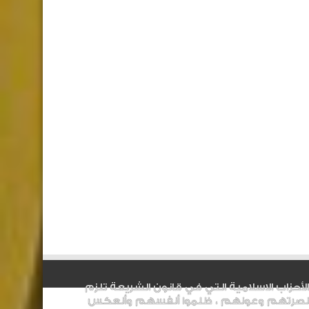
الأحزاب الاسلامية التي في قانون الشريعة تلزم
نصرتهم وعونهم ، ظلموا أنفسهم وأنعكس