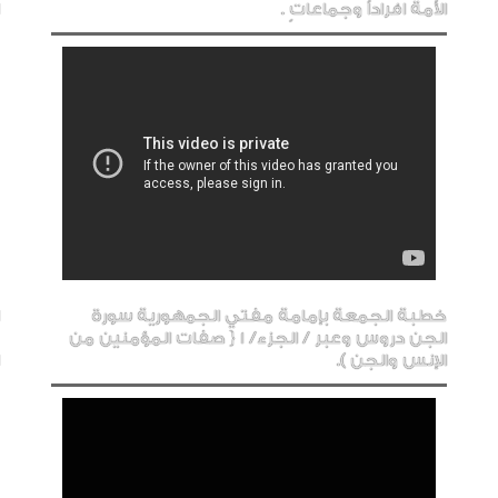
الأمة افراداً وجماعاتٍ .
خطبة الجمعة بإمامة مفتي الجمهورية سورة
الجن دروس وعبر / الجزء/ 1 { صفات المؤمنين من
الإنس والجن ).