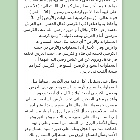
بما شاء مما أخبر به الرسل كما قال الله تعالى : ( فلا يظهر
على غيبه أحدا إلا من ارتضى من رسول ) ( 36 – الجن )
قوله تعالى : ( وسع كرسيه السماوات والأرض ) أي ملأ
وأحاط به واختلفوا في الكرسي فقال الحسن : هو العرش
نفسه [ ص: 313 ] وقال أبو هريرة رضي الله عنه : الكرسي
موضوع أمام العرش ومعنى قوله : ” وسع كرسيه
السماوات والأرض ” أي سعته مثل سعة السماوات
والأرض وفي الأخبار أن السماوات والأرض في جنب
الكرسي كحلقة في فلاة والكرسي في جنب العرش كحلقة
في فلاة . ويروى عن ابن عباس رضي الله عنهما أن
السماوات السبع والأرضين السبع في الكرسي كدراهم
سبعة ألقيت في ترس .
وقال علي ومقاتل : كل قائمة من الكرسي طولها مثل
السماوات السبع والأرضين السبع وهو بين يدي العرش
ويحمل الكرسي أربعة أملاك لكل ملك أربعة وجوه
وأقدامهم في الصخرة التي تحت الأرض السابعة السفلى
مسيرة خمسمائة عام ملك على صورة سيد البشر آدم
عليه السلام وهو يسأل للآدميين الرزق والمطر من السنة
إلى السنة وملك على صورة سيد الأنعام وهو الثور وهو
يسأل للأنعام الرزق من السنة إلى السنة وعلى وجهه
غضاضة منذ عبد العجل وملك على صورة سيد السباع وهو
الأسد يسأل للسباع الرزق من السنة إلى السنة [ وملك