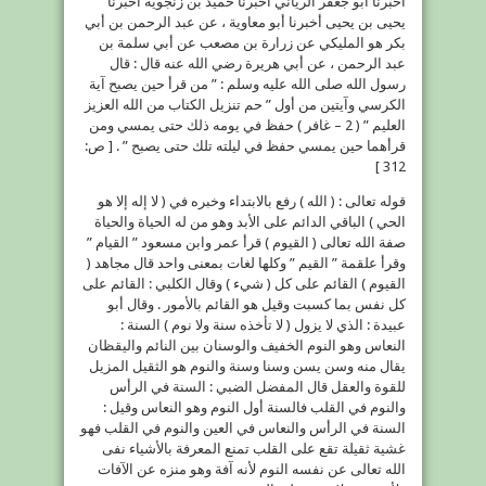
أخبرنا أبو جعفر الرياني أخبرنا حميد بن زنجويه أخبرنا
يحيى بن يحيى أخبرنا أبو معاوية ، عن عبد الرحمن بن أبي
بكر هو المليكي عن زرارة بن مصعب عن أبي سلمة بن
عبد الرحمن ، عن أبي هريرة رضي الله عنه قال : قال
رسول الله صلى الله عليه وسلم : ” من قرأ حين يصبح آية
الكرسي وآيتين من أول ” حم تنزيل الكتاب من الله العزيز
العليم ” ( 2 – غافر ) حفظ في يومه ذلك حتى يمسي ومن
قرأهما حين يمسي حفظ في ليلته تلك حتى يصبح ” . [ ص:
312 ]
قوله تعالى : ( الله ) رفع بالابتداء وخبره في ( لا إله إلا هو
الحي ) الباقي الدائم على الأبد وهو من له الحياة والحياة
صفة الله تعالى ( القيوم ) قرأ عمر وابن مسعود ” القيام ”
وقرأ علقمة ” القيم ” وكلها لغات بمعنى واحد قال مجاهد (
القيوم ) القائم على كل ( شيء ) وقال الكلبي : القائم على
كل نفس بما كسبت وقيل هو القائم بالأمور . وقال أبو
عبيدة : الذي لا يزول ( لا تأخذه سنة ولا نوم ) السنة :
النعاس وهو النوم الخفيف والوسنان بين النائم واليقظان
يقال منه وسن يسن وسنا وسنة والنوم هو الثقيل المزيل
للقوة والعقل قال المفضل الضبي : السنة في الرأس
والنوم في القلب فالسنة أول النوم وهو النعاس وقيل :
السنة في الرأس والنعاس في العين والنوم في القلب فهو
غشية ثقيلة تقع على القلب تمنع المعرفة بالأشياء نفى
الله تعالى عن نفسه النوم لأنه آفة وهو منزه عن الآفات