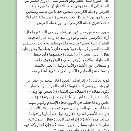
على صورة سيد الطير وهو النسر يسأل الرزق للطير من
السنة إلى السنة ] وفي بعض الأخبار أن ما بين حملة
العرش وحملة الكرسي سبعين حجابا من ظلمة وسبعين
حجابا من نور غلظ كل حجاب مسيرة خمسمائة عام لولا
ذلك لاحترق حملة الكرسي من نور حملة العرش .
وروى سعيد بن جبير عن ابن عباس رضي الله عنهما قال :
أراد بالكرسي علمه وهو قول مجاهد ومنه قيل لصحيفة
العلم كراسة وقيل : كرسيه ملكه وسلطانه والعرب تسمي
الملك القديم كرسيا ، ( ولا يئوده ) أي لا يثقله ولا يشق عليه
يقال : آدني الشيء أي أثقلني ( حفظهما ) أي حفظ
السماوات والأرض ( وهو العلي ) الرفيع فوق خلقه
والمتعالي عن الأشياء والأنداد وقيل : العلي بالملك
والسلطنة ( العظيم ) الكبير الذي لا شيء أعظم منه .
قوله تعالى : ( لا إكراه في الدين ) قال سعيد بن جبير عن
ابن عباس رضي الله عنهما : كانت المرأة من الأنصار
تكون مقلاة – ( المقلاة من النساء ) لا يعيش لها ولد –
وكانت تنذر لئن عاش لها ولد لتهودنه [ ص: 314 ] فإذا
عاش ولدها جعلته في اليهود فجاء الإسلام وفيهم منهم
فلما أجليت بنو النضير كان فيهم عدد من أولاد الأنصار
فأرادت الأنصار استردادهم وقالوا : هم أبناؤنا وإخواننا
فنزلت هذه الآية ( لا إكراه في الدين ) فقال رسول الله
صلى الله عليه وسلم ” خيروا أصحابكم فإن اختاروكم فهم
منكم وإن اختاروهم فأجلوهم معهم ” .