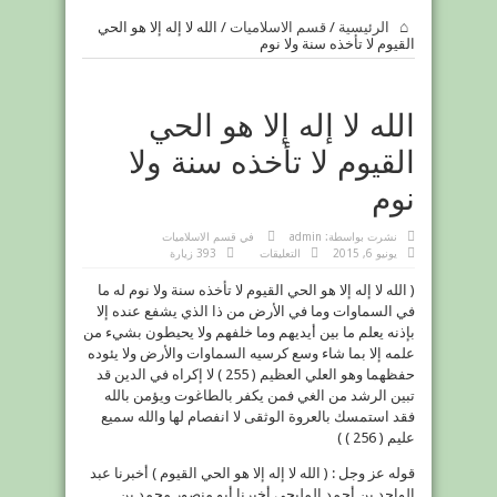
الرئيسية
/
قسم الاسلاميات
/
الله لا إله إلا هو الحي
القيوم لا تأخذه سنة ولا نوم
الله لا إله إلا هو الحي
القيوم لا تأخذه سنة ولا
نوم
نشرت بواسطة:
admin
في
قسم الاسلاميات
على
يونيو 6, 2015
التعليقات
393 زيارة
الله
لا
( الله لا إله إلا هو الحي القيوم لا تأخذه سنة ولا نوم له ما
إله
إلا
في السماوات وما في الأرض من ذا الذي يشفع عنده إلا
هو
الحي
بإذنه يعلم ما بين أيديهم وما خلفهم ولا يحيطون بشيء من
القيوم
لا
علمه إلا بما شاء وسع كرسيه السماوات والأرض ولا يئوده
تأخذه
حفظهما وهو العلي العظيم ( 255 ) لا إكراه في الدين قد
سنة
ولا
تبين الرشد من الغي فمن يكفر بالطاغوت ويؤمن بالله
نوم
مغلقة
فقد استمسك بالعروة الوثقى لا انفصام لها والله سميع
عليم ( 256 ) )
قوله عز وجل : ( الله لا إله إلا هو الحي القيوم ) أخبرنا عبد
الواحد بن أحمد المليحي أخبرنا أبو منصور محمد بن