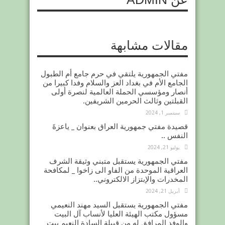
مقالات مشابهة
مفتي الجمهورية يلتقي في حرم جامع أم الطبول
الجامع الأم في بغداد العز والسلام وفدا كبيرا من
أنصار ومؤسسي الحملة العالمية لنصرة أولى
القبلتين وثالث الحرمين الشريفين.
سبتمبر 1, 2024
قصيدة مفتي جمهورية العراق بعنوان _ ياعزةَ
النفس ..
يوليو 21, 2024
مفتي الجمهورية يستقبل متبني وثيقة الشرف
العراقية الموحدة من الفاو الى زاخوا _ لمكافحة
المخدرات والإبتزاز الالكتروني..
أبريل 21, 2024
مفتي الجمهورية يستقبل السيد مهند النعيمي
مسؤول مكتب الهيئة العليا لأنساب آل البيت
والوفد المرافق له من قبيلة السادة النعيم بيت