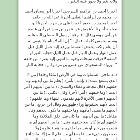
ولأنه تغير ولا يجوز عليه التغير .
أخبرنا أحمد بن إبراهيم الشريحي أخبرنا أبو إسحاق أحمد
بن محمد بن إبراهيم الثعلبي أخبرنا عبد الله بن حامد
أخبرنا محمد بن جعفر أخبرنا علي بن حرب أخبرنا أبو
معاوية أخبرنا الأعمش عن عمرو بن مرة عن أبي عبيدة
عن أبي موسى قال : قام فينا رسول الله صلى الله عليه
وسلم بخمس كلمات فقال : ” إن الله لا ينام ولا ينبغي له
أن ينام ولكنه يخفض القسط ويرفع إليه عمل الليل قبل
عمل النهار وعمل النهار قبل عمل الليل حجابه النور لو
كشفه لأحرقت سبحات وجهه ما انتهى إليه بصره من خلقه
” . ورواه المسعودي عن عمرو بن مرة وقال : حجابه النار .
( له ما في السماوات وما في الأرض ) ملكا وخلقا ( من ذا
الذي يشفع عنده إلا بإذنه ) بأمره ( يعلم ما بين أيديهم وما
خلفهم ) قال مجاهد وعطاء والسدي : ( ما بين أيديهم ) أمر
الدنيا ( وما خلفهم ) أمر الآخرة وقال الكلبي : ( ما بين
أيديهم ) يعني الآخرة لأنهم يقدمون عليها ( وما خلفهم )
الدنيا لأنهم يخلفونها وراء ظهورهم وقال ابن جريج : ما بين
أيديهم ما مضى أمامهم وما خلفهم ما يكون بعدهم وقال
مقاتل : ما بين أيديهم ، ما كان قبل خلق الملائكة وما
خلفهم أي ما كان بعد خلقهم وقيل : ما بين أيديهم أي ما
قدموه من خير أو شر وما خلفهم ما هم فاعلوه ( ولا
يحيطون بشيء من علمه ) أي من علم الله ( إلا بما شاء )
أن يطلعهم عليه يعني لا يحيطون بشيء من علم الغيب إلا