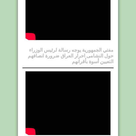
مفتي الجمهورية يوجه رسالة لرئيس الوزراء
حول النشامى احرار العراق ضرورة انصافهم
التعيين أسوة بأقرانهم