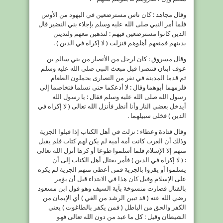
وقال مجاهد : كان ناس مسترضعين في اليهود من الأوس
فلما أمر النبي صلى الله عليه وسلم بإجلاء بني النضير قال
الذين كانوا مسترضعين فيهم : لنذهبن معهم ولندينن
بدينهم فمنعهم أهلوهم فنزلت ( لا إكراه في الدين ) .
وقال مسروق : كان لرجل من الأنصار من بني سالم بن
عوف ابنان فتنصرا قبل مبعث النبي صلى الله عليه وسلم
ثم قدما المدينة في نفر من النصارى يحملون الطعام
فلزمهما أبوهما وقال : لا أدعكما حتى تسلما فتخاصما إلى
رسول الله صلى الله عليه وسلم فقال : يا رسول الله
أيدخل بعضي النار وأنا أنظر فأنزل الله تعالى ( لا إكراه في
الدين ) فخلى سبيلهما .
وقال قتادة وعطاء : نزلت في أهل الكتاب إذا قبلوا الجزية
وذلك أن العرب كانت أمة أمية لم يكن لهم كتاب فلم يقبل
منهم إلا الإسلام فلما أسلموا طوعا أو كرها أنزل الله تعالى
: ( لا إكراه في الدين ) فأمر بقتال أهل الكتاب إلى أن
يسلموا أو يقروا بالجزية فمن أعطى منهم الجزية لم يكره
على الإسلام وقيل كان هذا في الابتداء قبل أن يؤمر
بالقتال فصارت منسوخة بآية السيف وهو قول ابن مسعود
رضي الله عنه ( قد تبين الرشد من الغي ) أي الإيمان من
الكفر والحق من الباطل ( فمن يكفر بالطاغوت ) يعني
الشيطان وقيل : كل ما عبد من دون الله تعالى فهو