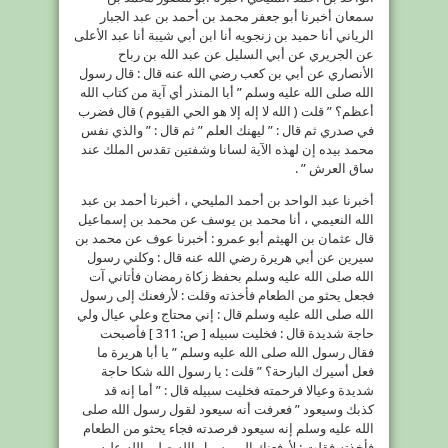
سمعان أخبرنا أبو جعفر محمد بن أحمد بن عبد الجبار
الرياني أنا حميد بن زنجويه أنا ابن أبي شيبة أنا عبد الأعلى
عن الجريري عن أبي السليل عن عبد الله بن رباح
الأنصاري عن أبي بن كعب رضي الله عنه قال : قال رسول
الله صلى الله عليه وسلم ” أبا المنذر أي آية من كتاب الله
أعظم؟ ” قلت ( الله لا إله إلا هو الحي القيوم ) قال فضرب
في صدري ثم قال : ” ليهنك العلم ” ثم قال : ” والذي نفس
محمد بيده إن لهذه الآية لسانا وشفتين تقدس الملك عند
ساق العرش ” .
أخبرنا عبد الواحد بن أحمد المليحي ، أخبرنا أحمد بن عبد
الله النعيمي ، أنا محمد بن يوسف عن محمد بن إسماعيل
قال عثمان بن الهيثم أبو عمرو : أخبرنا عوف عن محمد بن
سيرين عن أبي هريرة رضي الله عنه قال : وكلني رسول
الله صلى الله عليه وسلم بحفظ زكاة رمضان فأتاني آت
فجعل يحثو من الطعام فأخذته وقلت : لأرفعنك إلى رسول
الله صلى الله عليه وسلم قال : إني محتاج وعلي عيال ولي
حاجة شديدة قال : فخليت سبيله [ ص: 311 ] فأصبحت
فقال رسول الله صلى الله عليه وسلم ” يا أبا هريرة ما
فعل أسيرك البارحة؟ ” قلت : يا رسول الله شكا حاجة
شديدة وعيالا فرحمته فخليت سبيله قال : ” أما إنه قد
كذبك وسيعود ” فعرفت أنه سيعود لقول رسول الله صلى
الله عليه وسلم إنه سيعود فرصدته فجاء يحثو من الطعام
فأخذته فقلت : لأرفعنك إلى رسول الله صلى الله عليه