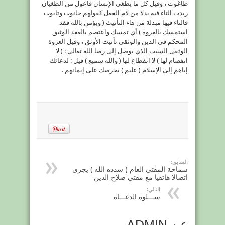
طاغوت ، وقيل كل ما يطغي الإنسان فاعول من الطغيان
زيدت التاء فيه بدلا من لام الفعل كقولهم حانوت وتابوت
فالتاء فيها مبدلة من هاء التأنيث ( ويؤمن بالله فقد
استمسك بالعروة ) أي تمسك واعتصم بالعقد الوثيق
المحكم في الدين والوثقى تأنيث الأوثق ، وقيل العروة
الوثقى السبب الذي يوصل إلى رضا الله تعالى : ( لا
انفصام لها ) لا انقطاع لها ( والله سميع ) قيل : لدعائك
إياهم إلى الإسلام ( عليم ) بحرصك على إيمانهم .
السابق:
سماحة المفتي العام ( سدده الله ) يجري
اتصالا هاتفيا مع مفتي صلاح الدين
التالي:
ســـلوة الدعـــاة
عن ADMIN