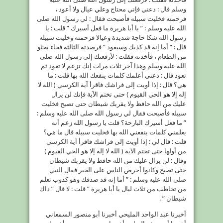
وسلم قال : دعني فإني محتاج وعلي عيال ولا أعود ،
فرحمته فخليت سبيله فأصبحت فقال : لي رسول الله صلى
الله عليه وسلم : ” يا أبا هريرة ما فعل أسيرك ” قلت : يا
رسول الله شكا حاجة شديدة وعيالا فرحمته وخليت سبيله
قال : ” أما إنه قد كذبك وسيعود ” فرصدته الثالثة فجاء يحثو
من الطعام ، فأخذته فقلت : لأرفعنك إلى رسول الله صلى
الله عليه وسلم وهذا آخر ثلاث مرات إنك تزعم لا تعود ثم
تعود قال : دعني أعلمك كلمات ينفعك الله بها قلت : ما
هي؟ قال : إذا أويت إلى فراشك فاقرأ آية الكرسي ( الله لا
إله إلا هو الحي القيوم ) حتى تختم الآية فإنك لن يزال
عليك من الله حافظ ولا يقربك شيطان حتى تصبح فخليت
سبيله فأصبحت فقال لي رسول الله صلى الله عليه وسلم :
” ما فعل أسيرك البارحة؟ قلت يا رسول الله زعم أنه
يعلمني كلمات ينفعني الله بها فخليت سبيله قال ما هي؟
قلت : قال لي : إذا أويت إلى فراشك فاقرأ آية الكرسي
من أولها حتى تختم الآية ( الله لا إله إلا هو الحي القيوم )
وقال : لن يزال عليك من الله حافظ ولا يقربك شيطان
حتى تصبح وكانوا أحرص الناس على الخير فقال النبي
صلى الله عليه وسلم : ” أما إنه قد صدقك وهو كذوب تعلم
من تخاطب من ثلاث ليال يا أبا هريرة ” قلت : لا قال ” ذاك
شيطان ” .
أخبرنا عبد الواحد المليحي أخبرنا أبو منصور السمعاني