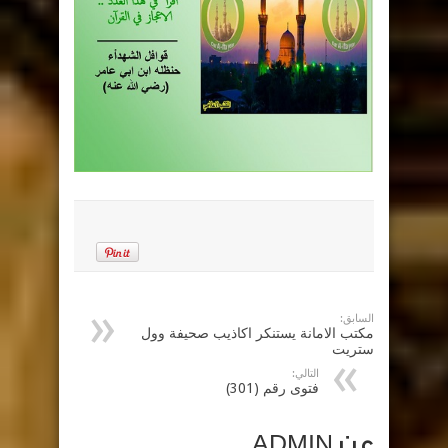
السابق:
مكتب الامانة يستنكر اكاذيب صحيفة وول
ستريت
التالي:
فتوى رقم (301)
عن ADMIN