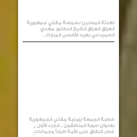
تهنئة المصلين لسماحة مفتي جمهورية
العراق العراق الشيخ الدكتور مهدي
الصميدعي بعيد الأضحى المبارك .
خطبة الجمعة بإمامة مفتي الجمهورية
بعنوان سورة المنافقون .. الجزء الأول _
خطر النفاق على الأمة افراداً وجماعاتٍ .