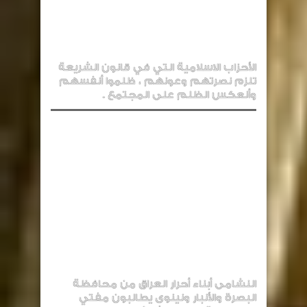
الأحزاب الاسلامية التي في قانون الشريعة
تلزم نصرتهم وعونهم ، ظلموا أنفسهم
وأنعكس الظلم على المجتمع .
النشامى أبناء أحرار العراق من محافظة
البصرة والأنبار ونينوى يطالبون مفتي