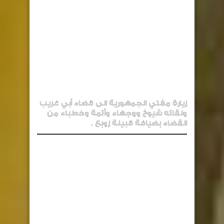
زيارة مفتي الجمهورية الى قضاء أبي غريب
ولقائه شيوخ ووجهاء وأئمة وخطباء من
القضاء بضيافة قبيلة زوبع .