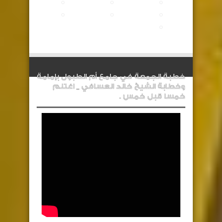
خطبة الجمعة في جامع أم الطبول بإمامة
وخطابة الشيخ خالد العسافي _ اغتنم
خمسا قبل خمس .