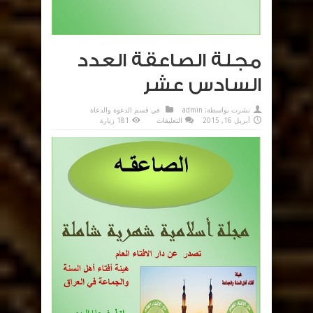
مجلة الصاعقة العدد
السادس عشر
نشرت بواسطة:
admin
في
قسم الدعوة والدعاة
على
أبريل 16, 2015
التعليقات
181 زيارة
مجلة
الصاعقة
العدد
السادس
عشر
مغلقة