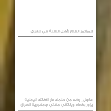
المؤتمر العام لأهل السنة في العراق
عاجل_ وفد من علماء دار الافتاء اليمنية
يزور بغداد ويلتقي مفتي جمهورية العراق