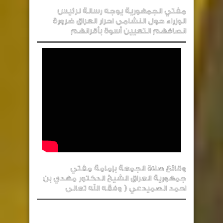
مفتي الجمهورية يوجه رسالة لرئيس
الوزراء حول النشامى احرار العراق ضرورة
انصافهم التعيين أسوة بأقرانهم
وقائع صلاة الجمعة بإمامة مفتي
جمهورية العراق الشيخ الدكتور مهدي بن
احمد الصميدعي ( وفقه الله تعالى