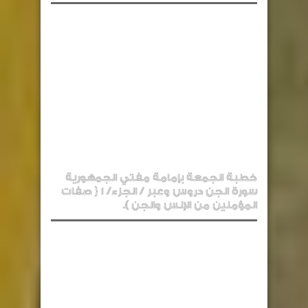
خطبة الجمعة بإمامة مفتي الجمهورية
سورة الجن دروس وعبر / الجزء/ 1 { صفات
المؤمنين من الإنس والجن ).