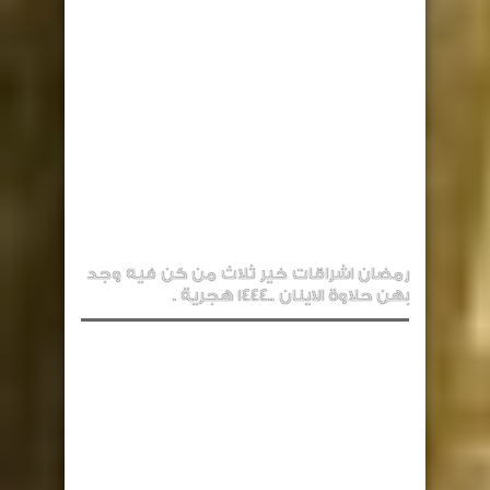
رمضان اشراقات خير ثلاث من كن فيه وجد
بهن حلاوة الاينان ..1444 هجرية .