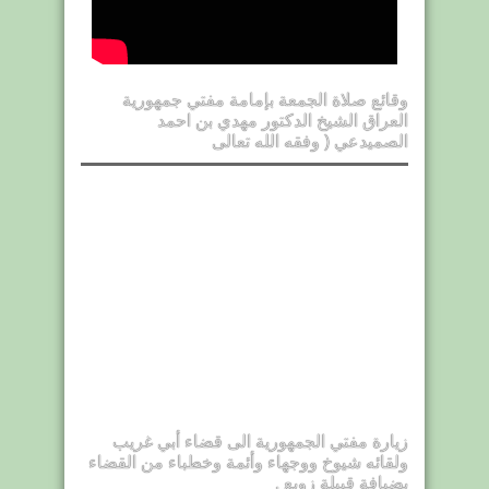
وقائع صلاة الجمعة بإمامة مفتي جمهورية
العراق الشيخ الدكتور مهدي بن احمد
الصميدعي ( وفقه الله تعالى
زيارة مفتي الجمهورية الى قضاء أبي غريب
ولقائه شيوخ ووجهاء وأئمة وخطباء من القضاء
بضيافة قبيلة زوبع .