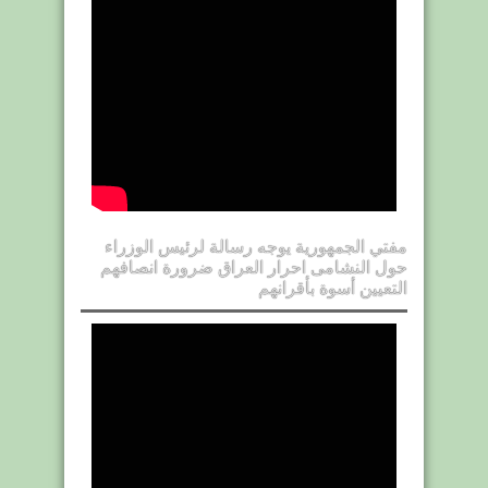
مفتي الجمهورية يوجه رسالة لرئيس الوزراء
حول النشامى احرار العراق ضرورة انصافهم
التعيين أسوة بأقرانهم