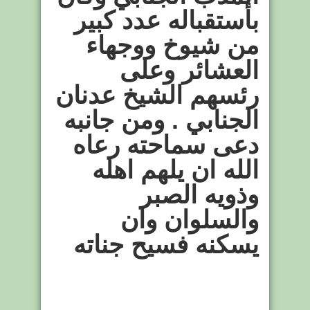
بأستقباله عدد كبير
من شيوخ ووجهاء
العشائر وعلى
رئسهم الشيخ عدنان
الجنابي . ومن جانبه
دعى سماحته رعاه
الله ان يلهم اهله
وذويه الصبر
والسلوان وان
يسكنه فسيح جناته