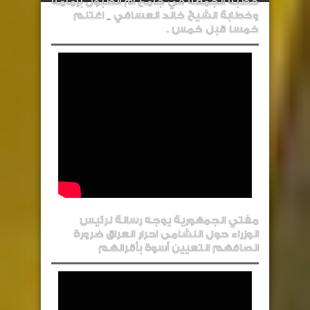
خطبة الجمعة في جامع أم الطبول بإمامة
وخطابة الشيخ خالد العسافي _ اغتنم
خمسا قبل خمس .
مفتي الجمهورية يوجه رسالة لرئيس
الوزراء حول النشامى احرار العراق ضرورة
انصافهم التعيين أسوة بأقرانهم