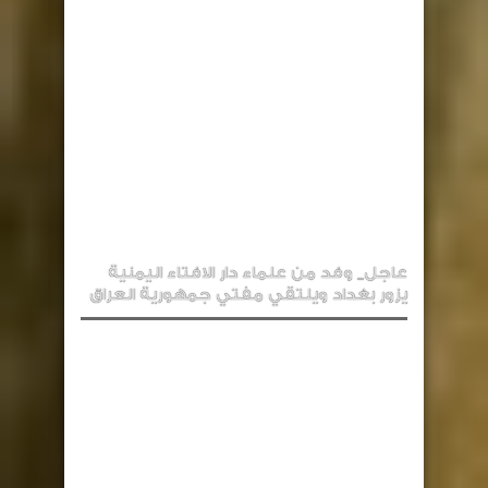
عاجل_ وفد من علماء دار الافتاء اليمنية
يزور بغداد ويلتقي مفتي جمهورية العراق