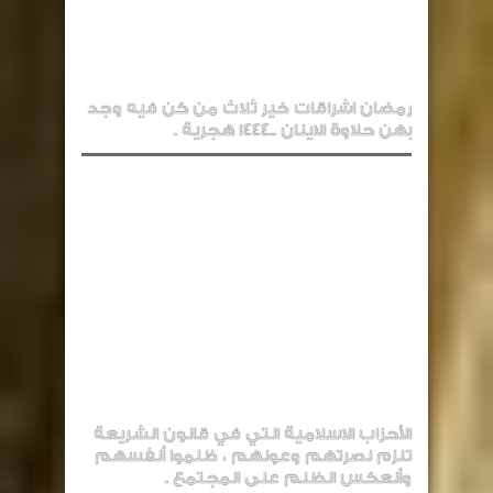
رمضان اشراقات خير ثلاث من كن فيه وجد
بهن حلاوة الاينان ..1444 هجرية .
الأحزاب الاسلامية التي في قانون الشريعة
تلزم نصرتهم وعونهم ، ظلموا أنفسهم
وأنعكس الظلم على المجتمع .