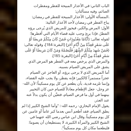
الثاني:
الباب الثاني: في الأعذار المبيحة للفطر ومفطرات
في
الأعذار
الصائم، وفيه مسألتان:
المبيحة
للفطر
.المسألة الأولى: الأعذار المبيحة للفطر في رمضان:
ومفطرات
الصائم،
يباح الفطر في رمضان لأحد الأعذار التالية:
وفيه
الأول: المرض والكبر، فيجوز للمريض الذي يُرجى برؤه
مسألتان
مغلقة
الفطرُ، فإذا برئ وجب عليه قضاء الأيام التي أفطرها؛
لقوله تعالى: {أَيَّامًا مَعْدُودَاتٍ فَمَنْ كَانَ مِنْكُمْ مَرِيضًا أَوْ
عَلَى سَفَرٍ فَعِدَّةٌ مِنْ أَيَّامٍ أُخَرَ} [البقرة: 184]، وقوله تعالى:
{فَمَنْ شَهِدَ مِنْكُمُ الشَّهْرَ فَلْيَصُمْهُ وَمَنْ كَانَ مَرِيضًا أَوْ عَلَى
سَفَرٍ فَعِدَّةٌ مِنْ أَيَّامٍ أُخَرَ} [البقرة: 185].
والمرض الذي يرخص معه في الفطر هو المرض الذي
يشق على المريض الصيام بسببه.
أما المريض الذي لا يرجى برؤه، أو العاجز عن الصيام
عجزاً مستمراً كالكبير: فإنه يفطر، ولا يجب عليه القضاء،
وإنما تلزمه فدية، بأن يطعم عن كل يوم مسكيناً؛ لأن الله-
عز وجل- جعل الإطعام معادلاً للصيام حين كان التخيير
بينهما في أول ما فرض الصيام، فتعيَّن أن يكون بدلاً عنه
عند العذر.
يقول الإمام البخاري- رحمه الله-: “وأما الشيخ الكبير إذا لم
يطق الصيام، فقد أطعم أنس بعدما كبر عاماً أو عامين عن
كل يوم مسكيناً. وقال ابن عباس رضي الله عنهما في
الشيخ الكبير والمرأة الكبيرة، لا يستطيعان أن يصوما:
فليطعما مكان كل يوم مسكيناً”.