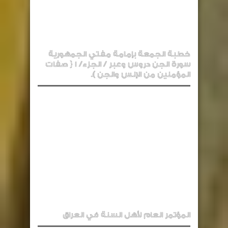
خطبة الجمعة بإمامة مفتي الجمهورية
سورة الجن دروس وعبر / الجزء/ 1 { صفات
المؤمنين من الإنس والجن ).
المؤتمر العام لأهل السنة في العراق