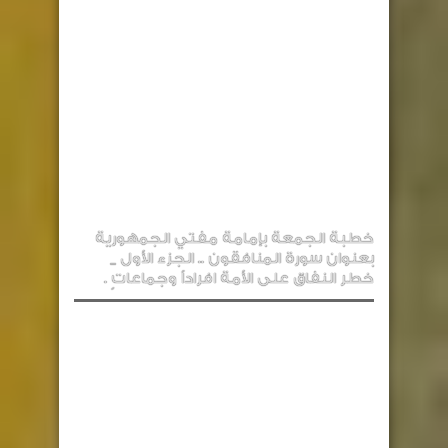
خطبة الجمعة بإمامة مفتي الجمهورية
بعنوان سورة المنافقون .. الجزء الأول _
خطر النفاق على الأمة افراداً وجماعاتٍ .