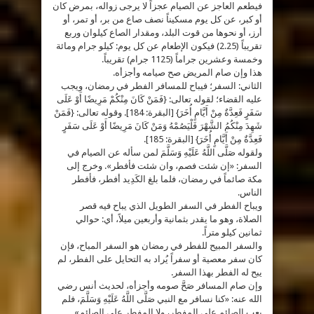
فيطعم العاجز عن الصيام عجزاً لا يرجى زواله، بمرض كان
أو كبر، عن كل يوم مسكيناً نصف صاع من بر، أو تمر، أو
أرز، أو نحوها من قوت البلد، ومقدار الصاع كيلوان وربع
تقريباً (2.25) فيكون الإطعام عن كل يوم: كيلو جرام ومائة
وخمسة وعشرين جراماً (1125 جرام) تقريباً.
هذا وإن صام المريض صح صيامه وأجزأه.
الثاني: السفر؛ فيباح للمسافر الفطر في رمضان، ويجب
عليه القضاء؛ لقوله تعالى: {فَمَنْ كَانَ مِنْكُمْ مَرِيضًا أَوْ عَلَى
سَفَرٍ فَعِدَّةٌ مِنْ أَيَّامٍ أُخَرَ} [البقرة: 184]. وقوله تعالى: {فَمَنْ
شَهِدَ مِنْكُمُ الشَّهْرَ فَلْيَصُمْهُ وَمَنْ كَانَ مَرِيضًا أَوْ عَلَى سَفَرٍ
فَعِدَّةٌ مِنْ أَيَّامٍ أُخَرَ} [البقرة: 185].
ولقوله صَلَّى اللَّهُ عَلَيْهِ وَسَلَّمَ لمن سأله عن الصيام في
السفر: «إن شئت فصم، وان شئت فأفطر». وخرج إلى
مكة صائماً في رمضان، فلما بلغ الكَدِيد أفطر، فأفطر
الناس.
ويباح الفطر في السفر الطويل الذي يباح فيه قصر
الصلاة، وهو ما يقدر بثمانية وأربعين ميلاً، أي: حوالي
ثمانين كيلو متراً.
والسفر المبيح للفطر في رمضان هو السفر المباح، فإن
كان سفر معصية أو سفراً يُراد به التحايل على الفطر، لم
يبح له الفطر بهذا السفر.
وإن صام المسافر صَحَّ صومه وأجزأه، لحديث أنس رضي
الله عنه: «كنا نسافر مع النبي صَلَّى اللَّهُ عَلَيْهِ وَسَلَّمَ، فلم
يعب الصائم على المفطر، ولا المفطر على الصائم».