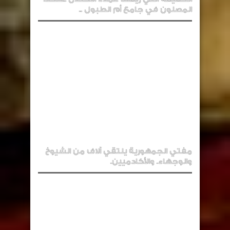
المصلون في جامع أم الطبول ..
مفتي الجمهورية يلتقي آلاف من الشيوخ
والوجهاء. والأكادميين.