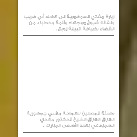
زيارة مفتي الجمهورية الى قضاء أبي غريب
ولقائه شيوخ ووجهاء وأئمة وخطباء من
القضاء بضيافة قبيلة زوبع .
تهنئة المصلين لسماحة مفتي جمهورية
العراق العراق الشيخ الدكتور مهدي
الصميدعي بعيد الأضحى المبارك .