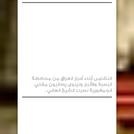
النشامى أبناء أحرار العراق من محافظة
البصرة والأنبار ونينوى يطالبون مفتي
الجمهورية نصرت الشيخ العاني .