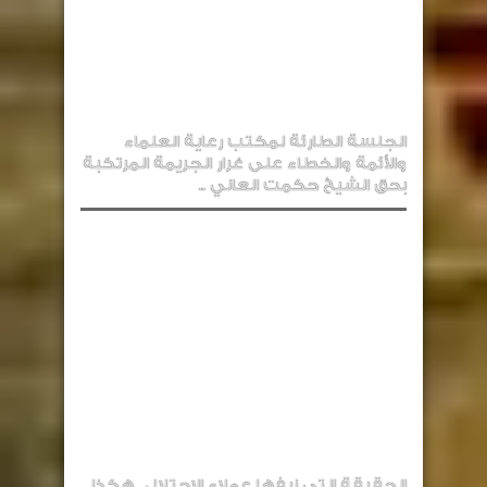
الجلسة الطارئة لمكتب رعاية العلماء
والأئمة والخطاء على غرار الجريمة المرتكبة
بحق الشيخ حكمت العاني ..
الحقيقة التي زيفها عملاء الاحتلال ..هكذا