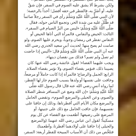
ولكن بشرط ألا يشق عليه الصوم في السفر، فإن شقَّ
عليه، أو أضَرَّ به، فالفطر في حقه أفضل؛ أخذاً بالرخصة؛
لأن النبي صَلَّى اللَّهُ عَلَيْهِ وَسَلَّمَ رأى في السفر رجلاً صائماً
قد ظُلِّلَ عليه من شدة الحر، وتجمع الناس حوله، فقال
صَلَّى اللَّهُ عَلَيْهِ وَسَلَّمَ: «ليس من البرِّ الصيام في السفر».
الثالث: الحيض والنفاس، فالمرأة التي أتاها الحيض أو
النفاس تفطر في رمضان وجوباً، ويحرم عليها الصوم، ولو
صامت لم يصح منها؛ لحديث أبي سعيد الخدري رضي الله
عنه أن النبي صَلَّى اللَّهُ عَلَيْهِ وَسَلَّمَ قال: «أليس إذا حاضت
لم تصلِّ ولم تصم؟ فذلك من نقصان دينها».
ويجب عليهما القضاء؛ لقول عائشة رضي الله عنها: كان
يصيبنا ذلك، فنؤمر بقضاء الصوم، ولا نؤمر بقضاء الصلاة.
الرابع: الحمل والرضاع؛ فالمرأة إذا كانت حاملاً أو مرضعاً،
وخافت على نفسها أو ولدها بسبب الصوم جاز لها الفطر،
لما رواه أنس رضي الله عنه قال: قال رسول الله صَلَّى
اللَّهُ عَلَيْهِ وَسَلَّمَ: «إن الله وضع عن المسافر شطر الصلاة
والصوم، وعن الحبلى والمرضع الصوم»، وتقضي الحامل
والمرضع مكان الأيام التي أفطرتاها، وذلك إن خافتا على
نفسيهما، فإن خافت الحامل مع ذلك على جنينها، أو
المرضع على رضيعها؛ أطعمت مع القضاء عن كل يوم
مسكيناً؛ لقول ابن عباس رضي الله عنهما: (والمرضع
والحبلى إذا خافتا على أولادهما أفطرتا، وأطعمتا).
فتلخَّص من ذلك أن الأسباب المبيحة للفطر أربعة: السفر،