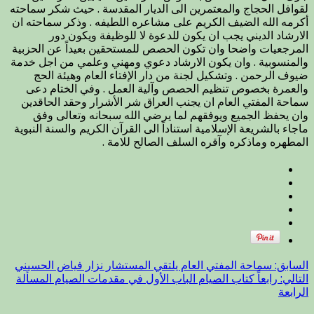
لقوافل الحجاج والمعتمرين الى الديار المقدسة . حيث شكر سماحته
هيئة
أكرمه الله الضيف الكريم على مشاعره اللطيفه . وذكر سماحته ان
الحج
الارشاد الديني يجب ان يكون للدعوة لا للوظيفة ويكون دور
والعمرة
المرجعيات واضحا وان تكون الحصص للمستحقين بعيداً عن الحزبية
مغلقة
والمنسوبية . وان يكون الارشاد دعوي ومهني وعلمي من اجل خدمة
ضيوف الرحمن . وتشكيل لجنة من دار الإفتاء العام وهيئة الحج
والعمرة بخصوص تنظيم الحصص وآلية العمل . وفي الختام دعى
سماحة المفتي العام ان يجنب العراق شر الأشرار وحقد الحاقدين
وان يحفظ الجميع ويوفقهم لما يرضي الله سبحانه وتعالى وفق
ماجاء بالشريعة الإسلامية استناداً الى القرآن الكريم والسنة النبوية
المطهره وماذكره وآقره السلف الصالح للامة .
السابق:
سماحة المفتي العام يلتقي المستشار نزار فياض الحسيني
التالي:
رابعاً كتاب الصيام الباب الأول في مقدمات الصيام المسألة
الرابعة