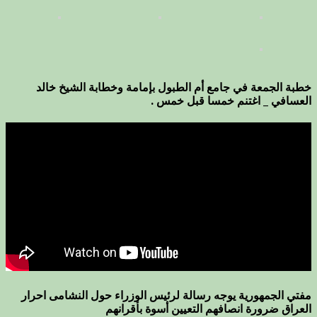
خطبة الجمعة في جامع أم الطبول بإمامة وخطابة الشيخ خالد
العسافي _ اغتنم خمسا قبل خمس .
مفتي الجمهورية يوجه رسالة لرئيس الوزراء حول النشامى احرار
العراق ضرورة انصافهم التعيين أسوة بأقرانهم