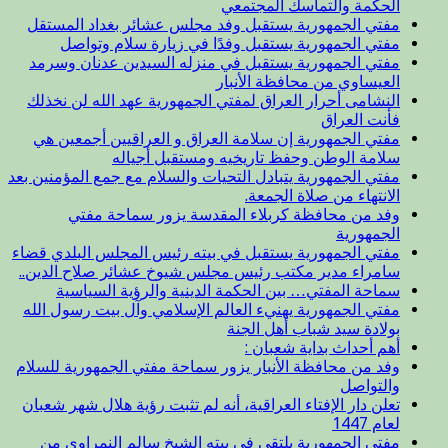
الحكمة والتماسك المجتمعي
مفتي الجمهورية يستقبل وفد مجلس عشائر بغداد المستقل
مفتي الجمهورية يستقبل وفدًا في زيارة سلام وتواصل
مفتي الجمهورية يستقبل في منزله السيدين عدنان وسرمد
العيساوي من محافظة الأنبار
النشامى أحرار العراق لمفتي الجمهورية عهد الله لن نخذلك
فأنت العراق
مفتي الجمهورية إن سلامة العراق و العراقيين أجمعين هي
سلامة الوطن وحفظ تاريخيه ومستقبل أجياله
مفتي الجمهورية يتبادل التحيات والسلام مع جمع المؤمنين بعد
الانتهاء من صلاة الجمعة.
وفد من محافظة كربلاء المقدسة يزور سماحة مفتي
الجمهورية
مفتي الجمهورية يستقبل في بيته رئيس المجلس البلدي قضاء
سامراء مدير مكتب رئيس مجلس شيوخ عشائر صلاح الدين..
سماحة المفتي… بين الحكمة الدينية والرؤية السياسية
مفتي الجمهورية يهنيء العالم الإسلامي وآل بيت رسول الله
بولادة سيد شباب أهل الجنة
أهم أحداث بداية شعبان :
وفد من محافظة الأنبار يزور سماحة مفتي الجمهورية للسلام
والتواصل
تعلن دار الإفتاء العراقية، أنه لم تثبت رؤية هلال شهر شعبان
لعام 1447
مفتي الجمهورية يلتقي في بيته الشيخ سالم النمراوي من