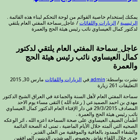
يمكنك إستخدام خاصية القوائم من لوحة التحكم لبناء هذه القائمة .
الرئيسية
/
الزيارات واللقائات
/
عاجل_سماحة المفتي العام يلتقي
لدكتور كمال العيساوي نائب رئيس هيئة الحج والعمرة
عاجل_سماحة المفتي العام يلتقي لدكتور
كمال العيساوي نائب رئيس هيئة الحج
والعمرة
نشرت بواسطة:
admin
في
الزيارات واللقائات
مارس 30, 2015
على
التعليقات
261 زيارة
عاجل_سماحة
سماحة المفتي العام لأهل السنة والجماعة في العراق الشيخ الدكتور
المفتي
مهدي بن احمد الصميدعي ( رعاه الله ) التقى مساء يوم الاحد
العام
المصادف 29/3/2015 في دار الإفتاء العام الدكتور كمال العيساوي
يلتقي
نائب رئيس هيئة الحج والعمرة .
لدكتور
أطمأن الضيف العيساوي على صحة السماحة اعزه الله ، اثر الوعكه
كمال
الصحيه التي آلمته خلال الأيام الماضية ، تمنى له الصحة الدائمة
العيساوي
والشفاء الممدود بالعافية والموفقية من العلي القدير .
نائب
جرى خلال ال
لقاء نقاش بخصوص المرشدين الدينيين المرافقين
رئيس