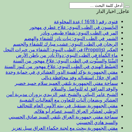
عاجل_ اخبار الدار
فتوى رقم ( 1618 ) عدة المخلوعة
اليانسون في الطب النبوي: علاج عطري مهجور
المر في الطب النبوي: شفاء طبيعي ونادر
الشمر في الطب النبوي: نبات نادر للشفاء والهضم
الريحان في الطب النبوي: عشب مبارك للشفاء والجسم
العكبر (Propolis) في الطب النبوي: الشفاء من خيرات النحل
ماء الكمأة في الطب النبوي: دواءٌ نادر من باطن الأرض
السَّنَا والسنُّوت في الطب النبوي: علاجٌ مهجور من السنة
القِسْط الهندي في الطب النبوي: علاجٌ مهجور من كنوز السنة
مفتي الجمهورية يؤكد أهمية الدور العشائري في حماية وحدة
العراق خلال استقباله وفد محافظة ديالى
سماحة مفتي الجمهورية يلتقي العميد سلام حميد خضير
والوفد المرافق له للتواصل والسلام
الشيخ عامر البياتي والشيخ عمر الزبيدي يزوران مديرية أمن
العشائر ويضعان آليات للتعاون مع الفعاليات الشعبية
مفتي الجمهورية يستقبل في بيته الأمين العام للتحالف
الوطني لعشائر العراق السيد عصام أبو هلاله.
سماحة مفتي جمهورية العراق يلتقي السيد صادق الحسيني
والسيد هادي الحسيني
مفتي الجمهورية يبحث مع لجنة حكماء العراق سبل تعزيز