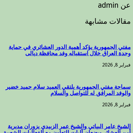
عن admin
مقالات مشابهة
مفتي الجمهورية يؤكد أهمية الدور العشائري في حماية
وحدة العراق خلال استقباله وفد محافظة ديالى
فبراير 8, 2026
سماحة مفتي الجمهورية يلتقي العميد سلام حميد خضير
والوفد المرافق له للتواصل والسلام
فبراير 8, 2026
الشيخ عامر البياتي والشيخ عمر الزبيدي يزوران مديرية
أمن العشائر ويضعان آليات للتعاون مع الفعاليات الشعبية