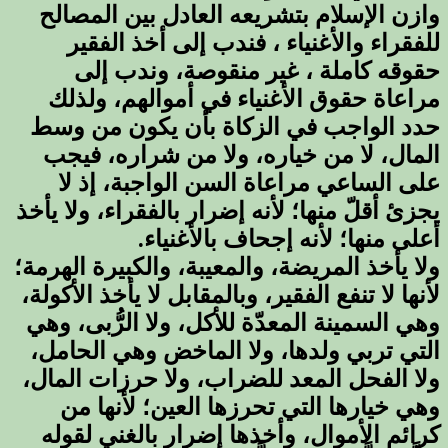
بهيمة
وازن الإسلام بتشريعه العادل بين المصالح
الأنعام
للفقراء والأغنياء ، فندب إلى أخذ الفقير
المسألة
حقوقه كاملة ، غير منقوصة، وندب إلى
الثالثة
في
مراعاة حقوق الأغنياء في أموالهم، ولذلك
صفة
حدد الواجب في الزكاة بأن يكون من وسط
الواجب
مغلقة
المال، لا من خياره، ولا من شراره، فيجب
على الساعي مراعاة السن الواجبة، إذ لا
يجزئ أقلّ منها؛ لأنه إضرار بالفقراء، ولا يأخذ
أعلى منها؛ لأنه إجحاف بالأغنياء.
ولا يأخذ المريضة، والمعيبة، والكبيرة الهرمة؛
لأنها لا تنفع الفقير،
وبالمقابل لا يأخذ الأكولة،
وهي السمينة المعدّة للأكل، ولا الرُّبى، وهي
التي تربي ولدها، ولا الماخض وهي الحامل،
ولا الفحل المعد للضراب، ولا حرزات المال،
وهي خيارها التي تحرزها العين؛ لأنها من
كرائم الأموال، وأخذها إضرار بالغني لقوله