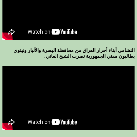
النشامى أبناء أحرار العراق من محافظة البصرة والأنبار ونينوى
يطالبون مفتي الجمهورية نصرت الشيخ العاني .