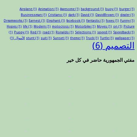
Airplane
(1)
Animation
(1)
Awesome
(1)
background
(1)
buoy
(1)
burger
(1)
Businessman
(1)
Cristiano
(1)
dark
(1)
David
(1)
DavidBrown
(1)
dealer
(1)
Dreamworks
(1)
Earnest
(1)
Elephant
(1)
facebook
(1)
Fantastic
(1)
foxes
(1)
Funny
(1)
Hopes
(1)
life
(1)
Modern
(1)
motocross
(1)
Motorbike
(1)
Moyes
(1)
on
(1)
Picture
(1)
Puppy
(1)
Red
(1)
road
(1)
Ronaldo
(1)
Selections
(1)
speed
(1)
Speedback
(1)
(1)
wallpaper
(1)
Turtle
(1)
Truck
(1)
theme
(1)
Sunset
(1)
suit
(1)
stunt
الأموال
(1)
التصميم
(6)
مفتي الجمهورية حاضر في كل خير