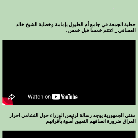
خطبة الجمعة في جامع أم الطبول بإمامة وخطابة الشيخ خالد
العسافي _ اغتنم خمسا قبل خمس .
مفتي الجمهورية يوجه رسالة لرئيس الوزراء حول النشامى احرار
العراق ضرورة انصافهم التعيين أسوة بأقرانهم