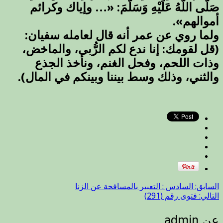
صَلَّى اللَّهُ عَلَيْهِ وَسَلَّمَ: «… وإياك وكرائم
أموالهم».
ولما روي عن عمر أنه قال لعامله سفيان:
(قل لقومك: إنا ندع لكم الرُّبى، والماخض،
وذات اللحم، وفحل الغنم، ونأخذ الجذع
والثني، وذلك وسط بيننا وبينكم في المال).
السابق:
السادس : التعبير بالمسافحة عن الزنا
التالي:
فتوى رقم (291)
عن admin