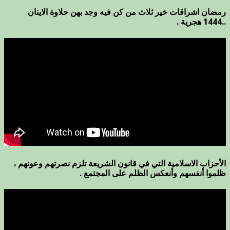
رمضان اشراقات خير ثلاث من كن فيه وجد بهن حلاوة الاينان
..1444 هجرية .
الأحزاب الاسلامية التي في قانون الشريعة تلزم نصرتهم وعونهم ،
ظلموا أنفسهم وأنعكس الظلم على المجتمع .