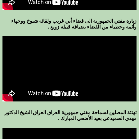
زيارة مفتي الجمهورية الى قضاء أبي غريب ولقائه شيوخ ووجهاء
وأئمة وخطباء من القضاء بضيافة قبيلة زوبع .
تهنئة المصلين لسماحة مفتي جمهورية العراق العراق الشيخ الدكتور
مهدي الصميدعي بعيد الأضحى المبارك .