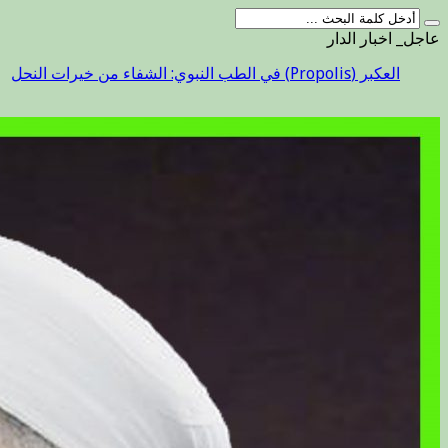
عاجل_ اخبار الدار
العكبر (Propolis) في الطب النبوي: الشفاء من خيرات النحل