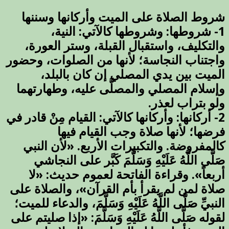
وأركانها
وسننها
شروط الصلاة على الميت وأركانها وسننها
مغلقة
1- شروطها: وشروطها كالآتي: النية،
والتكليف، واستقبال القبلة، وستر العورة،
واجتناب النجاسة؛ لأنها من الصلوات، وحضور
الميت بين يدي المص
لي إن كان بالبلد،
وإسلام المصلي والمصلَّى عليه، وطهارتهما
ولو بتراب لعذر.
2- أركانها: وأركانها كالآتي: القيام مِنْ قادر في
فرضها؛ لأنها صلاة وجب القيام فيها
كالمفروضة. والتكبيرات الأربع. «لأن النبي
صَلَّى اللَّهُ عَلَيْهِ وَسَلَّمَ كَبَّر على النجاشي
أربعاً». وقراءة الفاتحة لعموم حديث: «لا
صلاة لمن لم يقرأ بأم القرآن»، والصلاة على
النبيِّ صَلَّى اللَّهُ عَلَيْهِ وَسَلَّمَ، والدعاء للميت؛
لقوله صَلَّى اللَّهُ عَلَيْهِ وَسَلَّمَ: «إذا صليتم على