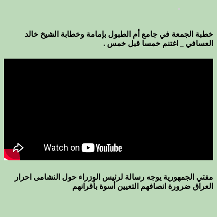
خطبة الجمعة في جامع أم الطبول بإمامة وخطابة الشيخ خالد
العسافي _ اغتنم خمسا قبل خمس .
مفتي الجمهورية يوجه رسالة لرئيس الوزراء حول النشامى احرار
العراق ضرورة انصافهم التعيين أسوة بأقرانهم