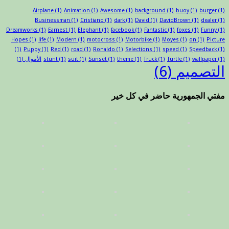
Airplane
(1)
Animation
(1)
Awesome
(1)
background
(1)
buoy
(1)
burger
(1)
Businessman
(1)
Cristiano
(1)
dark
(1)
David
(1)
DavidBrown
(1)
dealer
(1)
Dreamworks
(1)
Earnest
(1)
Elephant
(1)
facebook
(1)
Fantastic
(1)
foxes
(1)
Funny
(1)
Hopes
(1)
life
(1)
Modern
(1)
motocross
(1)
Motorbike
(1)
Moyes
(1)
on
(1)
Picture
(1)
Puppy
(1)
Red
(1)
road
(1)
Ronaldo
(1)
Selections
(1)
speed
(1)
Speedback
(1)
(1)
wallpaper
(1)
Turtle
(1)
Truck
(1)
theme
(1)
Sunset
(1)
suit
(1)
stunt
الأموال
(1)
التصميم
(6)
مفتي الجمهورية حاضر في كل خير