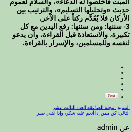
الميت فأخلصوا له الدعاء»، والسلام لعموم
حديث «وتحليلها التسليم»، والترتيب بين
الأركان فلا يُقَدِّم ركناً على الآخر.
3- سننها: ومن سننها: رفع اليدين مع كل
تكبيرة، والاستعاذة قبل القراءة، وأن يدعو
لنفسه وللمسلمين، والإسرار بالقراءة.
السابق:
مجلة الصاعقة العدد الثالث عشر
التالي:
كن ممن إذا أنعم عليه شكر، وإذا ابتلي صبر
عن admin