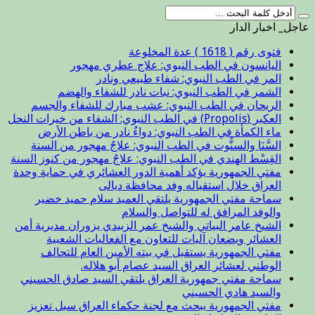
عاجل_ اخبار الدار
فتوى رقم ( 1618 ) عدة المخلوعة
اليانسون في الطب النبوي: علاج عطري مهجور
المر في الطب النبوي: شفاء طبيعي ونادر
الشمر في الطب النبوي: نبات نادر للشفاء والهضم
الريحان في الطب النبوي: عشب مبارك للشفاء والجسم
العكبر (Propolis) في الطب النبوي: الشفاء من خيرات النحل
ماء الكمأة في الطب النبوي: دواءٌ نادر من باطن الأرض
السَّنَا والسنُّوت في الطب النبوي: علاجٌ مهجور من السنة
القِسْط الهندي في الطب النبوي: علاجٌ مهجور من كنوز السنة
مفتي الجمهورية يؤكد أهمية الدور العشائري في حماية وحدة
العراق خلال استقباله وفد محافظة ديالى
سماحة مفتي الجمهورية يلتقي العميد سلام حميد خضير
والوفد المرافق له للتواصل والسلام
الشيخ عامر البياتي والشيخ عمر الزبيدي يزوران مديرية أمن
العشائر ويضعان آليات للتعاون مع الفعاليات الشعبية
مفتي الجمهورية يستقبل في بيته الأمين العام للتحالف
الوطني لعشائر العراق السيد عصام أبو هلاله.
سماحة مفتي جمهورية العراق يلتقي السيد صادق الحسيني
والسيد هادي الحسيني
مفتي الجمهورية يبحث مع لجنة حكماء العراق سبل تعزيز