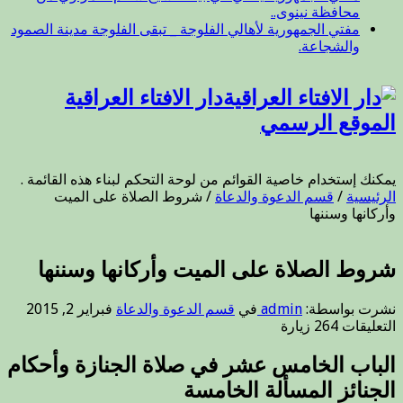
محافظة نينوى..
مفتي الجمهورية لأهالي الفلوجة _ تبقى الفلوجة مدينة الصمود
والشجاعة.
دار الافتاء العراقية
الموقع الرسمي
يمكنك إستخدام خاصية القوائم من لوحة التحكم لبناء هذه القائمة .
الرئيسية
/
قسم الدعوة والدعاة
/
شروط الصلاة على الميت
وأركانها وسننها
شروط الصلاة على الميت وأركانها وسننها
نشرت بواسطة:
admin
في
قسم الدعوة والدعاة
فبراير 2, 2015
على
التعليقات
264 زيارة
شروط
الصلاة
الباب الخامس عشر في صلاة الجنازة وأحكام
على
الجنائز المسألة الخامسة
الميت