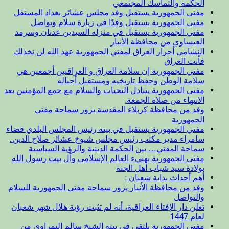
الحكمة والتماسك المجتمعي
مفتي الجمهورية يستقبل وفد مجلس عشائر بغداد المستقل
مفتي الجمهورية يستقبل وفدًا في زيارة سلام وتواصل
مفتي الجمهورية يستقبل في منزله السيدين عدنان وسرمد
العيساوي من محافظة الأنبار
النشامى أحرار العراق لمفتي الجمهورية عهد الله لن نخذلك
فأنت العراق
مفتي الجمهورية إن سلامة العراق و العراقيين أجمعين هي
سلامة الوطن وحفظ تاريخيه ومستقبل أجياله
مفتي الجمهورية يتبادل التحيات والسلام مع جمع المؤمنين بعد
الانتهاء من صلاة الجمعة.
وفد من محافظة كربلاء المقدسة يزور سماحة مفتي
الجمهورية
مفتي الجمهورية يستقبل في بيته رئيس المجلس البلدي قضاء
سامراء مدير مكتب رئيس مجلس شيوخ عشائر صلاح الدين..
سماحة المفتي… بين الحكمة الدينية والرؤية السياسية
مفتي الجمهورية يهنيء العالم الإسلامي وآل بيت رسول الله
بولادة سيد شباب أهل الجنة
أهم أحداث بداية شعبان :
وفد من محافظة الأنبار يزور سماحة مفتي الجمهورية للسلام
والتواصل
تعلن دار الإفتاء العراقية، أنه لم تثبت رؤية هلال شهر شعبان
لعام 1447
مفتي الجمهورية يلتقي في بيته الشيخ سالم النمراوي من