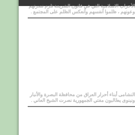
الأحزاب الاسلامية التي في قانون الشريعة تلزم نصرتهم
وعونهم ، ظلموا أنفسهم وأنعكس الظلم على المجتمع .
النشامى أبناء أحرار العراق من محافظة البصرة والأنبار
ونينوى يطالبون مفتي الجمهورية نصرت الشيخ العاني .