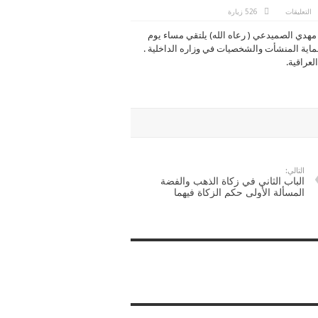
على
التعليقات
526 زيارة
سماحة
المفتي
مهدي الصميدعي ( رعاه الله) يلتقي مساء يوم
العام
يلتقي
 مدير عام حماية المنشأت والشخصيات في وزاره الداخلية .
اللواء
عامر
عراقية.
صدام
مدير
عام
حماية
المنشأت
والشخصيات
مغلقة
التالي:
الباب الثاني في زكاة الذهب والفضة
المسألة الأولى حكم الزكاة فيهما