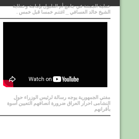
خطبة الجمعة في جامع أم الطبول بإمامة وخطابة
الشيخ خالد العسافي _ اغتنم خمسا قبل خمس .
مفتي الجمهورية يوجه رسالة لرئيس الوزراء حول
النشامى احرار العراق ضرورة انصافهم التعيين أسوة
بأقرانهم