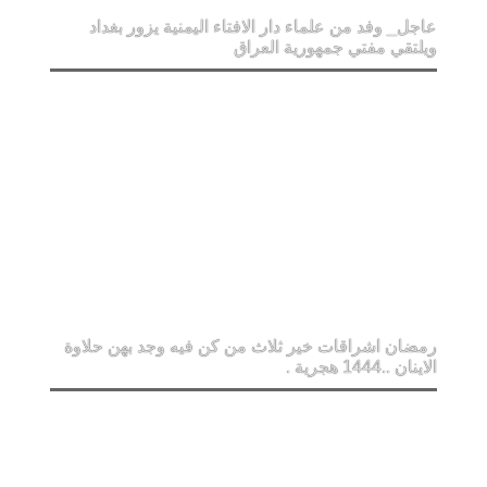
عاجل_ وفد من علماء دار الافتاء اليمنية يزور بغداد
ويلتقي مفتي جمهورية العراق
رمضان اشراقات خير ثلاث من كن فيه وجد بهن حلاوة
الاينان ..1444 هجرية .