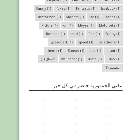
Elephant
(1)
Earnest
(1)
Dreamworks
(1)
Funny
(1)
foxes
(1)
Fantastic
(1)
facebook
(1)
motocross
(1)
Modern
(1)
life
(1)
Hopes
(1)
Picture
(1)
on
(1)
Moyes
(1)
Motorbike
(1)
Ronaldo
(1)
road
(1)
Red
(1)
Puppy
(1)
Speedback
(1)
speed
(1)
Selections
(1)
theme
(1)
Sunset
(1)
suit
(1)
stunt
(1)
(1)
Truck
(1)
Turtle
(1)
wallpaper
الأموال
(1)
التصميم
(6)
مفتي الجمهورية حاضر في كل خير