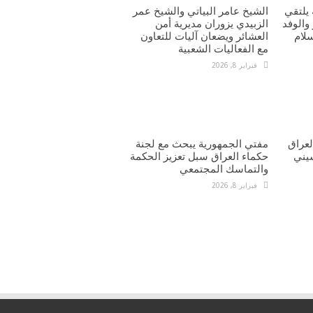
يلتقي
الشيخ عامر البياتي والشيخ عمر
والوفد
الزبيدي يزوران مديرية أمن
سلام
العشائر ويضعان آليات للتعاون
مع الفعاليات الشعبية
فبراير 8, 2026
عراق
مفتي الجمهورية يبحث مع لجنة
يني
حكماء العراق سبل تعزيز الحكمة
والتماسك المجتمعي
فبراير 8, 2026