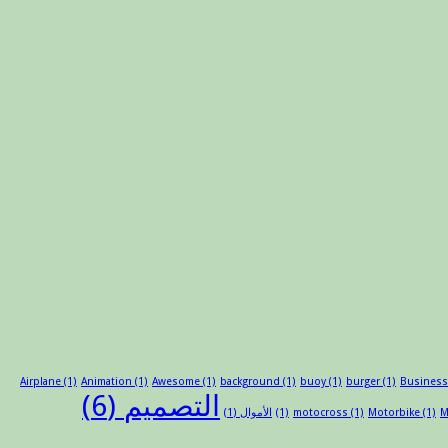
Airplane
(1)
Animation
(1)
Awesome
(1)
background
(1)
buoy
(1)
burger
(1)
Busines
التصميم
(6)
M
(1)
Motorbike
(1)
motocross
(1)
الأموال
(1)