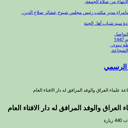
انتهاء من صلاة الجمعة.
سامراء مدير مكتب رئيس مجلس شيوخ عشائر صلاح الدين..
ادة سيد شباب أهل الجنة
لتواصل
14
 نينوى..
الشجاعة.
ع الرسمي
عة علماء العراق والوفد المرافق له دار الافتاء العام
 العراق والوفد المرافق له دار الافتاء العام
على
ات
440 زيارة
زار