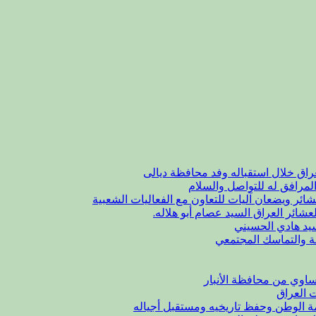
راق خلال استقباله وفد محافظة ديالى
لمرافق له للتواصل والسلام
شائر ويضعان آليات للتعاون مع الفعاليات الشعبية
عشائر العراق السيد عصام أبو هلاله.
يد هادي الحسيني
ة والتماسك المجتمعي
اوي من محافظة الأنبار
ت العراق
مة الوطن وحفظ تاريخيه ومستقبل أجياله