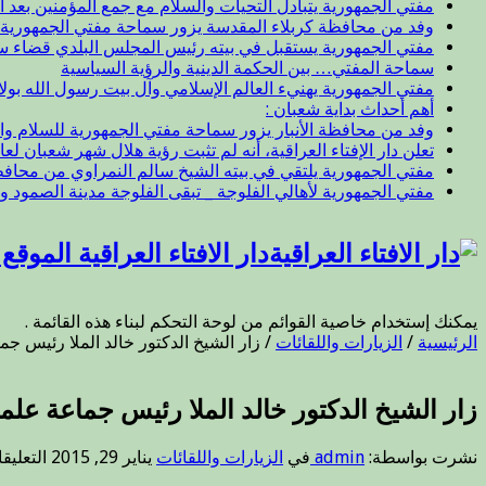
مفتي الجمهورية يتبادل التحيات والسلام مع جمع المؤمنين بعد ال
وفد من محافظة كربلاء المقدسة يزور سماحة مفتي الجمهورية
مفتي الجمهورية يستقبل في بيته رئيس المجلس البلدي قضاء 
سماحة المفتي… بين الحكمة الدينية والرؤية السياسية
مفتي الجمهورية يهنيء العالم الإسلامي وآل بيت رسول الله بول
أهم أحداث بداية شعبان :
وفد من محافظة الأنبار يزور سماحة مفتي الجمهورية للسلام وا
تعلن دار الإفتاء العراقية، أنه لم تثبت رؤية هلال شهر شعبان لعام 47
مفتي الجمهورية يلتقي في بيته الشيخ سالم النمراوي من محافظة
مفتي الجمهورية لأهالي الفلوجة _ تبقى الفلوجة مدينة الصمود و
دار الافتاء العراقية الموق
يمكنك إستخدام خاصية القوائم من لوحة التحكم لبناء هذه القائمة .
الرئيسية
/
الزيارات واللقائات
/
زار الشيخ الدكتور خالد الملا رئيس جما
زار الشيخ الدكتور خالد الملا رئيس جماعة علماء
نشرت بواسطة:
admin
في
الزيارات واللقائات
يناير 29, 2015
التعليق