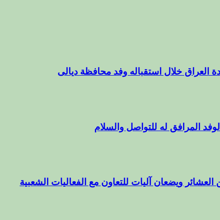
ة العراق خلال استقباله وفد محافظة ديالى
وفد المرافق له للتواصل والسلام
 العشائر ويضعان آليات للتعاون مع الفعاليات الشعبية