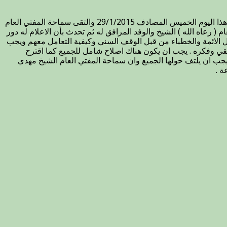
زار الشيخ الدكتور خالد الملا رئيس جماعة علماء العراق والوفد المرافق له من المشايخ الافاضل دار الافتاء العام لأهل السنة والجماعة صباح هذا اليوم الخميس المصادف 29/1/2015 والتقى سماحة المفتي العام
( رعاه الله ) الشيخ والوفد المرافق له ثم تحدث بأن الاعلام له دور
مل الائمة والخطباء من قبل الوقف السني وكيفية التعامل معهم ويجب
لحقيقي وفكره . يجب ان يكون هناك اصلاح شامل للجميع كما اقترح
ي يجب ان يلتف حولها الجميع وان سماحة المفتي العام الشيخ مهدي
ة .