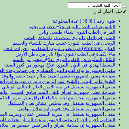
عاجل_ اخبار الدار
فتوى رقم ( 1618 ) عدة المخلوعة
اليانسون في الطب النبوي: علاج عطري مهجور
المر في الطب النبوي: شفاء طبيعي ونادر
الشمر في الطب النبوي: نبات نادر للشفاء والهضم
الريحان في الطب النبوي: عشب مبارك للشفاء والجسم
العكبر (Propolis) في الطب النبوي: الشفاء من خيرات النحل
ماء الكمأة في الطب النبوي: دواءٌ نادر من باطن الأرض
السَّنَا والسنُّوت في الطب النبوي: علاجٌ مهجور من السنة
القِسْط الهندي في الطب النبوي: علاجٌ مهجور من كنوز السنة
مفتي الجمهورية يؤكد أهمية الدور العشائري في حماية وحدة الع
سماحة مفتي الجمهورية يلتقي العميد سلام حميد خضير والوفد ا
الشيخ عامر البياتي والشيخ عمر الزبيدي يزوران مديرية أمن الع
مفتي الجمهورية يستقبل في بيته الأمين العام للتحالف الوطني ل
سماحة مفتي جمهورية العراق يلتقي السيد صادق الحسيني والس
مفتي الجمهورية يبحث مع لجنة حكماء العراق سبل تعزيز الحكم
مفتي الجمهورية يستقبل وفد مجلس عشائر بغداد المستقل
مفتي الجمهورية يستقبل وفدًا في زيارة سلام وتواصل
مفتي الجمهورية يستقبل في منزله السيدين عدنان وسرمد العيس
النشامى أحرار العراق لمفتي الجمهورية عهد الله لن نخذلك فأن
مفتي الجمهورية إن سلامة العراق و العراقيين أجمعين هي سلا