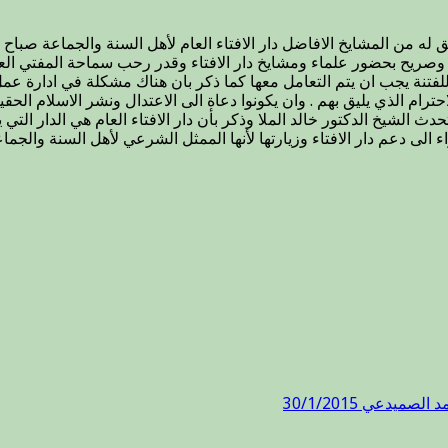
الشيخ
الدكتور
خالد
 وصريح بحضور علماء ومشايخ دار الافتاء وقدر رحب سماحة المفتي العام 
الملا
للفتنة يجب ان يتم التعامل معها كما ذكر بان هناك مشكلة في ادارة ع
رئيس
لاحترام الذي يليق بهم . وان يكونوا دعاة الى الاعتدال ونشر الاسلام ا
جماعة
ث الشيخ الدكتور خالد الملا وذكر بأن دار الافتاء العام هي الدار الت
علماء
ى دعم دار الافتاء وزيارتها لأنها الممثل الشرعي لأهل السنة والجماع
العراق
والوفد
المرافق
له
دار
الافتاء
العام
مغلقة
دعي 30/1/2015