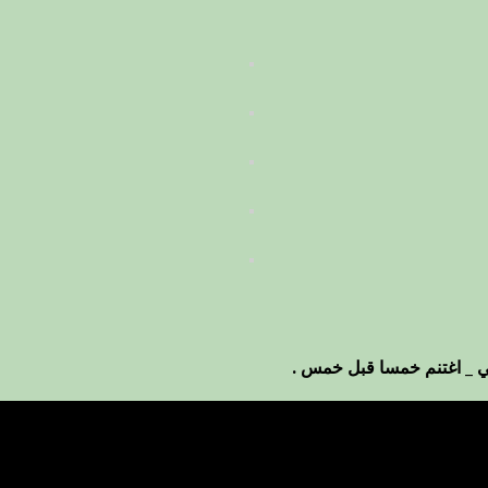
ي _ اغتنم خمسا قبل خمس .