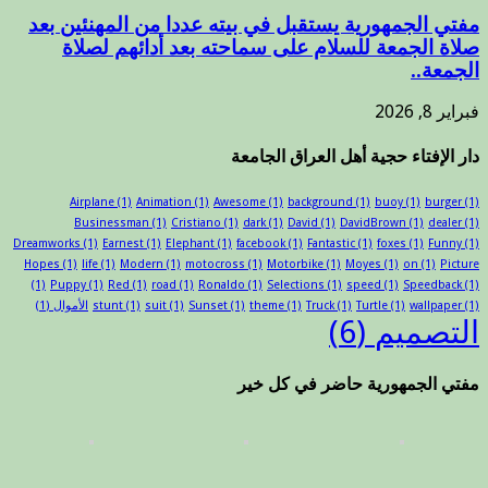
مفتي الجمهورية يستقبل في بيته عددا من المهنئين بعد
صلاة الجمعة للسلام على سماحته بعد أدائهم لصلاة
الجمعة..
فبراير 8, 2026
دار الإفتاء حجية أهل العراق الجامعة
Airplane
(1)
Animation
(1)
Awesome
(1)
background
(1)
buoy
(1)
burger
(1)
Businessman
(1)
Cristiano
(1)
dark
(1)
David
(1)
DavidBrown
(1)
dealer
(1)
Dreamworks
(1)
Earnest
(1)
Elephant
(1)
facebook
(1)
Fantastic
(1)
foxes
(1)
Funny
(1)
Hopes
(1)
life
(1)
Modern
(1)
motocross
(1)
Motorbike
(1)
Moyes
(1)
on
(1)
Picture
(1)
Puppy
(1)
Red
(1)
road
(1)
Ronaldo
(1)
Selections
(1)
speed
(1)
Speedback
(1)
(1)
wallpaper
(1)
Turtle
(1)
Truck
(1)
theme
(1)
Sunset
(1)
suit
(1)
stunt
الأموال
(1)
التصميم
(6)
مفتي الجمهورية حاضر في كل خير