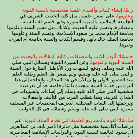
رابعًا: إنشاء كليات وأقسام علمية متخصصة بالسنة النبوية
وعلومها،
على أسس علمية، مثل كلية الحديث الشريف في
الجامعة الإسلامية بالمدينة المنورة وفيها قسم فقه السنة
ومصادرها وقسم علوم الحديث، وكذلك مثل قسم السنة وعلومها
بجامعة الإمام محمد بن سعود الإسلامية، وقسم السنة وعلومها
بجامعة الملك خالد بأبها، وقسم الكتاب والسنة بجامعة أم القرى،
وغيرها.
خامسًا: تأليف الكتب والمصنفات وكتابة المقالات والبحوث عن
السنة النبوية وعلومها،
وعن السيرة النبوية وشمائل النبي صلى
الله عليه وسلم، ودفع الشبهات وردّ الأباطيل المثارة حول السنة
والنبي صلى الله عليه وسلم، ولم يقصر أهل العلم وطلبة العلم
منذ العصور الأولى وإلى الآن في هذا المجال، والحاجة إلى هذا
النوع من خدمة السنة متجددة دائمًا وخاصة بعد أن تعرضت
شخصية النبي صلى الله عليه وسلم إلى إساءات وتشويهات في
البلدان الغربية، وهذا يتطلب المزيد من التآليف والمقالات
وترجمتها إلى اللغات المختلفة، لتعريف المجتمعات غير المسلمة
بسيرة النبي صلى الله عليه وسلم وشمائله في كل الجوانب.
سادسًا: القيام بالمشاريع العلمية التي تخدم السنة النبوية،
عبر
دراسات أكاديمية متخصصة مثل جائزة الأمير نايف بن عبدالعزيز
آل سعود العالمية للسنة النبوية والدراسات الإسلامية المعاصرة،