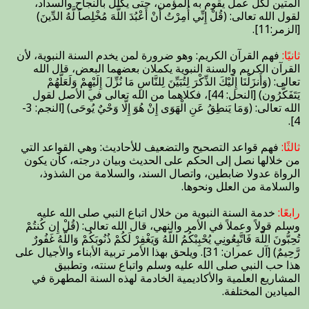
المتين لكل عمل يقوم به المؤمن، حتى يكلل بالنجاح والسداد،
لقول الله تعالى: (قُلْ إِنِّي أُمِرْتُ أَنْ أَعْبُدَ اللَّهَ مُخْلِصاً لَّهُ الدِّينَ)
[الزمر:11].
ثانيًا:
فهم القرآن الكريم: وهو ضرورة لمن يخدم السنة النبوية، لأن
القرآن الكريم والسنة النبوية يكملان بعضهما البعض، قال الله
تعالى: (وَأَنزَلْنَا إِلَيْكَ الذِّكْرَ لِتُبَيِّنَ لِلنَّاسِ مَا نُزِّلَ إِلَيْهِمْ وَلَعَلَّهُمْ
يَتَفَكَّرُون) [النحل: 44]، فكلاهما من الله تعالى في الأصل لقول
الله تعالى: (وَمَا يَنطِقُ عَنِ الْهَوَى إِنْ هُوَ إِلَّا وَحْيٌ يُوحَى) [النجم: 3-
4].
ثالثًا:
فهم قواعد التصحيح والتضعيف للأحاديث: وهي القواعد التي
من خلالها نصل إلى الحكم على الحديث وبيان درجته، كأن يكون
الرواة عدولا ضابطين، واتصال السند، والسلامة من الشذوذ،
والسلامة من العلل ونحوها.
رابعًا:
خدمة السنة النبوية من خلال اتباع النبي صلى الله عليه
وسلم قولاً وعملاً في الأمر والنهي، قال الله تعالى: (قُلْ إِن كُنتُمْ
تُحِبُّونَ اللّهَ فَاتَّبِعُونِي يُحْبِبْكُمُ اللّهُ وَيَغْفِرْ لَكُمْ ذُنُوبَكُمْ وَاللّهُ غَفُورٌ
رَّحِيمٌ) [آل عمران: 31]. ويلحق بهذا الأمر تربية الأبناء والأجيال على
هذا حب النبي صلى الله عليه وسلم واتباع سنته، وتطبيق
المشاريع العلمية والأكاديمية الخادمة لهذه السنة المطهرة في
الميادين المختلفة.