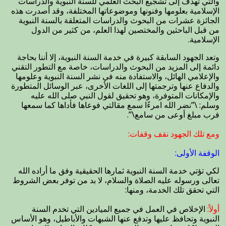
والتي تهدف إلى تشجيع البحث العلمي للسنة النبوية والدراسات
الإسلامية بعلومها وفنونها وموضوعاتها المختلفة، وقد أصدرت هذه
الجائزة عشرات من البحوث والدراسات المتعلقة بالسنة النبوية
من قبل الباحثين والمختصين لهذا العلم، من كثير من الدول
الإسلامية.
وتعد الجهود السابقة كبيرة في خدمة السنة النبوية، إلا أننا بحاجة
دائمة إلى المزيد من البحوث والدراسات، خاصة مع التطور التقني
والإعلامي الهائل، والاستفادة منه في نشر السنة النبوية وعلومها
والدفاع عنها وترجمتها إلى اللغات الأخرى، عبر الوسائل المتطورة
والإمكانات المتوفرة، وهو تحقيق لقول النبي صلى الله عليه
وسلم: \”نضر الله امرءًا سمع مقالتي فوعاها فأداها كما سمعها
فرب مبلغ أوعى من سامع\”.
ومع تلك الجهود نقف وقفات:
الوقفة الأولى:
لكي تؤتي خدمة السنة النبوية ثمارها الحقيقية وفق ما أراده الله
تعالى ورسوله عليه الصلاة والسلام، لا بد من توفر بعض الشروط
التي تحقق تلك الخدمة، ومنها:
أولاً:
الإخلاص في العمل في جميع الميادين التي تخدم السنة
النبوية وتحافظ عليها وتدفع عنها الشبهات والأباطيل، وهو الأساس