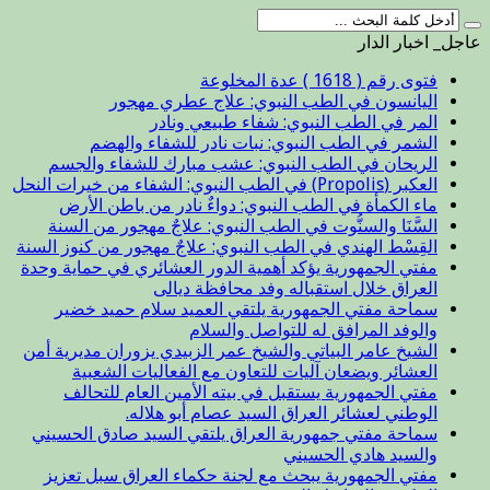
عاجل_ اخبار الدار
فتوى رقم ( 1618 ) عدة المخلوعة
اليانسون في الطب النبوي: علاج عطري مهجور
المر في الطب النبوي: شفاء طبيعي ونادر
الشمر في الطب النبوي: نبات نادر للشفاء والهضم
الريحان في الطب النبوي: عشب مبارك للشفاء والجسم
العكبر (Propolis) في الطب النبوي: الشفاء من خيرات النحل
ماء الكمأة في الطب النبوي: دواءٌ نادر من باطن الأرض
السَّنَا والسنُّوت في الطب النبوي: علاجٌ مهجور من السنة
القِسْط الهندي في الطب النبوي: علاجٌ مهجور من كنوز السنة
مفتي الجمهورية يؤكد أهمية الدور العشائري في حماية وحدة
العراق خلال استقباله وفد محافظة ديالى
سماحة مفتي الجمهورية يلتقي العميد سلام حميد خضير
والوفد المرافق له للتواصل والسلام
الشيخ عامر البياتي والشيخ عمر الزبيدي يزوران مديرية أمن
العشائر ويضعان آليات للتعاون مع الفعاليات الشعبية
مفتي الجمهورية يستقبل في بيته الأمين العام للتحالف
الوطني لعشائر العراق السيد عصام أبو هلاله.
سماحة مفتي جمهورية العراق يلتقي السيد صادق الحسيني
والسيد هادي الحسيني
مفتي الجمهورية يبحث مع لجنة حكماء العراق سبل تعزيز