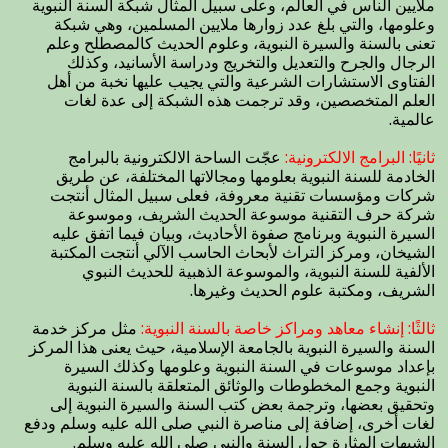
ملايين الناس في العالم، وعلى سبيل المثال شبكة السنة النبوية
وعلومها، والتي بلغ عدد زوارها ملايين المسلمين، وهي شبكة
تعنى بالسنة والسيرة النبوية، وعلوم الحديث كالمصطلح وعلم
الرجال والجرح والتعديل والتخريج ودراسة الأسانيد، وكذلك
الفتاوى الاستشارات الشرعية والتي يجيب عليها نخبة من أهل
العلم المتخصصين، وقد ترجمت هذه الشبكة إلى عدة لغات
عالمية.
ثانيًا: البرامج الالكترونية:
عجّت الساحة الالكترونية بالبرامج
الخادمة للسنة النبوية بعلومها ومجالاتها المختلفة، عن طريق
شركات ومؤسسات تقنية معروفة، فعلى سبيل المثال أنتجت
شركة حرف التقنية موسوعة الحديث الشريف، وموسوعة
السيرة النبوية وبرنامج صفوة الأحاديث، وبيان فيما اتفق عليه
الشيخان، ومركز التراث لأبحاث الحاسب الآلي أنتجت المكتبة
الألفية للسنة النبوية، والموسوعة الذهبية للحديث النبوي
الشريف، ومكتبة علوم الحديث وغيرها.
ثالثًا: إنشاء معاهد ومراكز خاصة بالسنة النبوية:
مثل مركز خدمة
السنة والسيرة النبوية بالجامعة الإسلامية، حيث يعنى هذا المركز
بإعداد موسوعات في السنة النبوية وعلومها وكذلك السيرة
النبوية وجمع المخطوطات والوثائق المتعلقة بالسنة النبوية
وتحقيق بعضها، وترجمة بعض كتب السنة والسيرة النبوية إلى
لغات أخرى، إضافة إلى مناصرة النبي صلى الله عليه وسلم ودفع
الشبهات المثارة حول السنة والنبي صلى الله عليه وسلم.