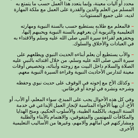
محدد أو آليات معينة، وإنما يتعدد هذا العمل حسب ما يتمتع به
المسلم من العلم والدين والقدرة على العمل مع ملكة المهارة
لديه، على جميع المستويات:
–
فالمعلم مع طلابه يستطيع حسب بالسنة النبوية ومهارته
التعليمية والتربوية أن يعرفهم بالسنة النبوية ويحببهم إليها،
ويحفزهم لقراءة سيرة النبي صلى الله عليه وسلم والاقتداء به
في العبادات والأخلاق والسلوك.
–
والأب يستطيع أن يعلم أبناءه الحديث النبوي ويطلعهم على
سيرة النبي صلى الله عليه وسلم، من خلال اقتدائه بالنبي عليه
الصلاة والسلام داخل البيت مع زوجته وأبنائه، وتخصيص أوقات
معينة لتدارس الأحاديث النبوية وقراءة السيرة النبوية معهم.
–
وكذلك الأخ مع إخوته في الوقوف على حديث نبوي وحفظه
وشرحه ونشره في لوحة أو قرطاس.
وفي كل هذه الأحوال يجب على المبدع، سواء المعلم، أو الأب، أو
الأخ، أن يهيأ الأجواء المناسبة لإنجاز العمل الإبداعي في خدمة
السنة النبوية، بالكلمة الطيبة، والأسلوب الحكيم، ومنح الهدايا
والمكافآت للمهتمين والمتفوقين، والاهتمام بالأبناء والطلبة
ومشاركتهم في آمالهم وآلامهم، وغيرها من الأساليب التعليمية
الأخرى.