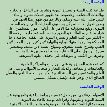
الوقفة الرابعة:
طباعة كتب السنة والسيرة النبوية ونشرها في الداخل والخارج،
وباللغات المختلفة، وخصوصًا بعد ظهور حملات تشويه وإساءة
للنبي صلى الله عليه وسلم، وبالرغم من ظهور هذا الجهد في
بعض الدول إلا أنه لم يكن بمستوى التحديات التي تواجه السنة
النبوية، ويقع مسؤولية هذا الأمر على أولياء أمور المسلمين، على
غرار ما قام به الملك عبدالعزيز رحمه الله، فقد طبع – رحمه الله
– الكثير من كتب العلم والسيرة النبوية على نفقته الخاصة داخل
المملكة وخارجها، منها: البداية والنهاية لابن كثير، وزاد المعاد لابن
القيم، وشرح السنة للبغوي، ومنهاج السنة لابن تيمية، ومختصر
سيرة الرسول صلى الله عليه وسلم لمحمد بن عبدالوهاب،
وغيرها من الكتب والمؤلفات في مختلف علوم الشريعة.
كما تقع هذه المسؤولية على الوزارات والمراكز العلمية
والجامعات والمعاهد، وكذلك التجار وأصحاب الأموال، وعلى أهل
العلم والمختصين في السنة النبوية، لأنها من العلم النافع، والعمل
الصالح الذي يؤجر عليه الإنسان بشكل مستمر.
الوقفة الخامسة:
الإسهام الإعلامي، من خلال تخصيص برامج إذاعية وتلفزيونية عن
السنة النبوية وعلومها، وقراءات يومية للأحاديث النبوية
بموضوعاتها المختلفة، باللغة العربية وغيرها من اللغات الأجنبية،