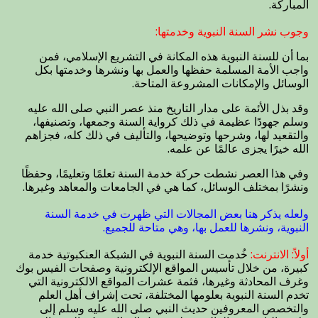
المباركة.
وجوب نشر السنة النبوية وخدمتها:
بما أن للسنة النبوية هذه المكانة في التشريع الإسلامي، فمن
واجب الأمة المسلمة حفظها والعمل بها ونشرها وخدمتها بكل
الوسائل والإمكانات المشروعة المتاحة.
وقد بذل الأئمة على مدار التاريخ منذ عصر النبي صلى الله عليه
وسلم جهودًا عظيمة في ذلك كرواية السنة وجمعها، وتصنيفها،
والتقعيد لها، وشرحها وتوضيحها، والتأليف في ذلك كله، فجزاهم
الله خيرًا يجزى عالمًا عن علمه.
وفي هذا العصر نشطت حركة خدمة السنة تعلمًا وتعليمًا، وحفظًا
ونشرًا بمختلف الوسائل، كما هي في الجامعات والمعاهد وغيرها.
ولعله يذكر هنا بعض المجالات التي ظهرت في خدمة السنة
النبوية، ونشرها للعمل بها، وهي متاحة للجميع.
أولاً: الانترنت:
خُدمت السنة النبوية في الشبكة العنكبوتية خدمة
كبيرة، من خلال تأسيس المواقع الإلكترونية وصفحات الفيس بوك
وغرف المحادثة وغيرها، فثمة عشرات المواقع الالكترونية التي
تخدم السنة النبوية بعلومها المختلفة، تحت إشراف أهل العلم
والتخصص المعروفين حديث النبي صلى الله عليه وسلم إلى