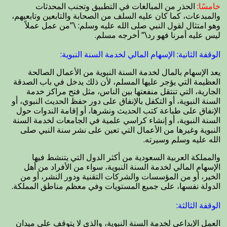
خامسًا:
الحذر من المبالغات في التطبيق وتجنب المحدثات
والمبدعات، كما كان عليه السلف من الصحابة والتابعين وتابعيهم،
وهو امتثال لقول النبي صلى الله عليه وسلم: \”من عمل عملاً
ليس عليه أمرنا فهو رد\” أخرجه مسلم.
الوقفة الثانية: الإسهام المالي لخدمة السنة النبوية:
يعد الإسهام بالمال لخدمة السنة النبوية من الأعمال الصالحة
العظيمة التي يؤجر عليها المسلم، لأن ذلك يدخل في باب الصدقة
الجارية، التي تنتقل منفعتها بين الناس، مثل فتح مراكز خدمة
السنة النبوية، أو التكفل بالإنفاق على دور حفظ الحديث النبوي، أو
الإنفاق على طباعة كتب الحديث ونشرها، أو إقامة الندوات حول
السنة النبوية، أو إنشاء كراسي علمية في الجامعات لخدمة السنة
النبوية وغيرها من الأعمال التي تعين على نشر سنة النبي صلى
الله عليه وسلم وسيرته.
والمملكة العربية السعودية من أكثر الدول التي يتنشط فيها
الإسهام المالي لخدمة السنة النبوية، سواء من الأفراد من أهل
الخير، أو من المؤسسات والشركات التقنية ودور النشر، أو من
الدولة نفسها، على جميع المستويات وفي معظم مناطق المملكة.
الوقفة الثالثة:
العمل الإبداعي لخدمة السنة النبوية، والذي لا يتوقف على ميدان