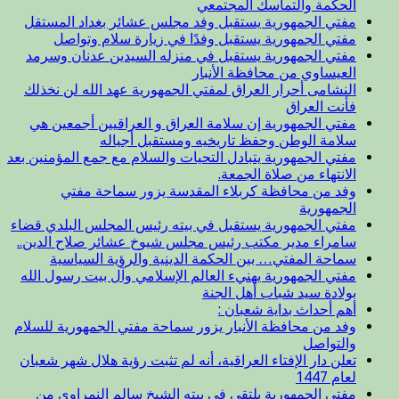
الحكمة والتماسك المجتمعي
مفتي الجمهورية يستقبل وفد مجلس عشائر بغداد المستقل
مفتي الجمهورية يستقبل وفدًا في زيارة سلام وتواصل
مفتي الجمهورية يستقبل في منزله السيدين عدنان وسرمد
العيساوي من محافظة الأنبار
النشامى أحرار العراق لمفتي الجمهورية عهد الله لن نخذلك
فأنت العراق
مفتي الجمهورية إن سلامة العراق و العراقيين أجمعين هي
سلامة الوطن وحفظ تاريخيه ومستقبل أجياله
مفتي الجمهورية يتبادل التحيات والسلام مع جمع المؤمنين بعد
الانتهاء من صلاة الجمعة.
وفد من محافظة كربلاء المقدسة يزور سماحة مفتي
الجمهورية
مفتي الجمهورية يستقبل في بيته رئيس المجلس البلدي قضاء
سامراء مدير مكتب رئيس مجلس شيوخ عشائر صلاح الدين..
سماحة المفتي… بين الحكمة الدينية والرؤية السياسية
مفتي الجمهورية يهنيء العالم الإسلامي وآل بيت رسول الله
بولادة سيد شباب أهل الجنة
أهم أحداث بداية شعبان :
وفد من محافظة الأنبار يزور سماحة مفتي الجمهورية للسلام
والتواصل
تعلن دار الإفتاء العراقية، أنه لم تثبت رؤية هلال شهر شعبان
لعام 1447
مفتي الجمهورية يلتقي في بيته الشيخ سالم النمراوي من