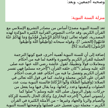
وصحبه أجمعين، وبعد:
منزلة السنة النبوية:
تعد السنة النبوية مصدرًا أساس من مصادر التشريع الإسلامي مع
القرآن الكريم، وقد جاءت النصوص القرآنية الكثيرة المؤكدة لهذه
المصدرية، كقوله تعالى: (وَمَا آتَاكُمُ الرَّسُولُ فَخُذُوهُ وَمَا نَهَاكُمْ عَنْهُ
فَانتَهُوا) [الحشر: 7]، وقوله سبحانه (وَأَطِيعُواْ اللّهَ وَأَطِيعُواْ
الرَّسُولَ) [المائدة: 92].
إضافة إلى أن للسنة النبوية أهمية أخرى، فمع كونها الترجمة
العملية للقرآن الكريم والصورة واقعية لما فيه من أحكام
ومعاملات قولاً وتطبيقًا، لقول عائشة رضي الله عنها عنه صلى
الله عليه وسلم: \”كان خلقه القرآن \”[أخرجه مسلم] فهي تفسر
القرآن الكريم وتفصل ما فيه من أحكام، فقد فرضت أحكام
القرآن على الناس مجملة وعامة، كما في قول الله تعالى في
الصلاة: (وَأَقِيمُواْ الصَّلاَةَ وَآتُواْ الزَّكَاةَ) فالسنة النبوية بينت عدد
الصلوات وكيفيتها وعدد ركعاتها، وما يقال فيها وما يفعل من
حركات، يقول الرسول صلى الله عليه وسلم: \”صلوا كما
رأيتموني أصلي\” [أخرجه البخاري]. وكذلك الحال بالنسبة للزكاة
والصيام والربا والجهاد وغيرها – من الأمثلة الكثيرة في القرآن
الكريم – مجملة دون تفصيل حتى فصلتها وأوضحتها السنة النبوية