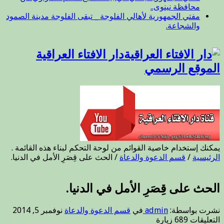
محافظة نينوى..
مفتي الجمهورية لأهالي الفلوجة _ تبقى الفلوجة مدينة الصمود
والشجاعة.
دار الافتاء العراقية
الموقع الرسمي
يمكنك إستخدام خاصية القوائم من لوحة التحكم لبناء هذه القائمة .
الرئيسية
/
قسم الدعوة والدعاة
/
الحث على قِصَرِ الأمل في الدنيا.
الحث على قِصَرِ الأمل في الدنيا.
نشرت بواسطة:
admin
في
قسم الدعوة والدعاة
نوفمبر 5, 2014
على
التعليقات
689 زيارة