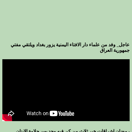
عاجل_ وفد من علماء دار الافتاء اليمنية يزور بغداد ويلتقي مفتي
جمهورية العراق
رمضان اشراقات خير ثلاث من كن فيه وجد بهن حلاوة الاينان