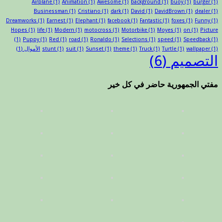
Airplane
(1)
Animation
(1)
Awesome
(1)
background
(1)
buoy
(1)
burger
(1)
Businessman
(1)
Cristiano
(1)
dark
(1)
David
(1)
DavidBrown
(1)
dealer
(1)
Dreamworks
(1)
Earnest
(1)
Elephant
(1)
facebook
(1)
Fantastic
(1)
foxes
(1)
Funny
(1)
Hopes
(1)
life
(1)
Modern
(1)
motocross
(1)
Motorbike
(1)
Moyes
(1)
on
(1)
Picture
(1)
Puppy
(1)
Red
(1)
road
(1)
Ronaldo
(1)
Selections
(1)
speed
(1)
Speedback
(1)
(1)
wallpaper
(1)
Turtle
(1)
Truck
(1)
theme
(1)
Sunset
(1)
suit
(1)
stunt
الأموال
(1)
التصميم
(6)
مفتي الجمهورية حاضر في كل خير