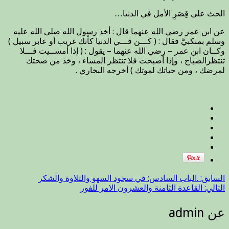
الحث
الحث على قِصَرِ الأمل في الدنيا…
على
قِصَرِ
عن ابن عمر رضي الله عنهما قال : أخذ رسول الله صلى الله عليه
الأمل
وسلم بمنكبيَّ فقال : ( كـــن فـــي الدنيا كأنك غريب أو عابر سبيل )
في
وكــان ابن عمر – رضي الله عنهما – يقول : ( إذا أمســيت فـــلا
الدنيا.
تنتظرالصباح ، وإذا أصبحت فلا تنتظر المساء ، وخذ من صحتك
مغلقة
لمرضك ، ومن حياتك لموتك ) أخرجه البخاري .
السابق:
.الباب السادس: في سجود السهو والتلاوة والشكر
التالي:
القاعدة الثامنة والعشرون الامر للفور
عن admin