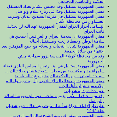
الحكمة والتماسك المجتمعي
مفتي الجمهورية يستقبل وفد مجلس عشائر بغداد المستقل
مفتي الجمهورية يستقبل وفدًا في زيارة سلام وتواصل
مفتي الجمهورية يستقبل في منزله السيدين عدنان وسرمد
العيساوي من محافظة الأنبار
النشامى أحرار العراق لمفتي الجمهورية عهد الله لن نخذلك
فأنت العراق
مفتي الجمهورية إن سلامة العراق و العراقيين أجمعين هي
سلامة الوطن وحفظ تاريخيه ومستقبل أجياله
مفتي الجمهورية يتبادل التحيات والسلام مع جمع المؤمنين بعد
الانتهاء من صلاة الجمعة.
وفد من محافظة كربلاء المقدسة يزور سماحة مفتي
الجمهورية
مفتي الجمهورية يستقبل في بيته رئيس المجلس البلدي قضاء
سامراء مدير مكتب رئيس مجلس شيوخ عشائر صلاح الدين..
سماحة المفتي… بين الحكمة الدينية والرؤية السياسية
مفتي الجمهورية يهنيء العالم الإسلامي وآل بيت رسول الله
بولادة سيد شباب أهل الجنة
أهم أحداث بداية شعبان :
وفد من محافظة الأنبار يزور سماحة مفتي الجمهورية للسلام
والتواصل
تعلن دار الإفتاء العراقية، أنه لم تثبت رؤية هلال شهر شعبان
لعام 1447
مفتي الجمهورية يلتقي في بيته الشيخ سالم النمراوي من