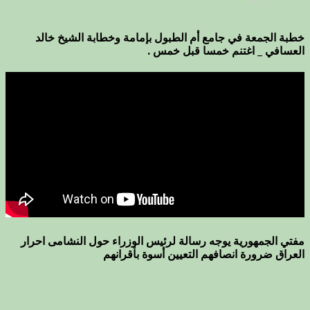
خطبة الجمعة في جامع أم الطبول بإمامة وخطابة الشيخ خالد
العسافي _ اغتنم خمسا قبل خمس .
مفتي الجمهورية يوجه رسالة لرئيس الوزراء حول النشامى احرار
العراق ضرورة انصافهم التعيين أسوة بأقرانهم