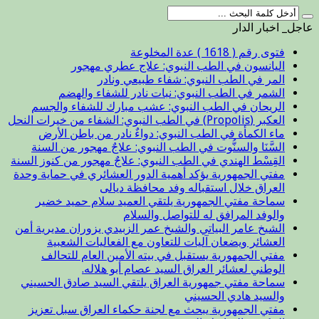
عاجل_ اخبار الدار
فتوى رقم ( 1618 ) عدة المخلوعة
اليانسون في الطب النبوي: علاج عطري مهجور
المر في الطب النبوي: شفاء طبيعي ونادر
الشمر في الطب النبوي: نبات نادر للشفاء والهضم
الريحان في الطب النبوي: عشب مبارك للشفاء والجسم
العكبر (Propolis) في الطب النبوي: الشفاء من خيرات النحل
ماء الكمأة في الطب النبوي: دواءٌ نادر من باطن الأرض
السَّنَا والسنُّوت في الطب النبوي: علاجٌ مهجور من السنة
القِسْط الهندي في الطب النبوي: علاجٌ مهجور من كنوز السنة
مفتي الجمهورية يؤكد أهمية الدور العشائري في حماية وحدة
العراق خلال استقباله وفد محافظة ديالى
سماحة مفتي الجمهورية يلتقي العميد سلام حميد خضير
والوفد المرافق له للتواصل والسلام
الشيخ عامر البياتي والشيخ عمر الزبيدي يزوران مديرية أمن
العشائر ويضعان آليات للتعاون مع الفعاليات الشعبية
مفتي الجمهورية يستقبل في بيته الأمين العام للتحالف
الوطني لعشائر العراق السيد عصام أبو هلاله.
سماحة مفتي جمهورية العراق يلتقي السيد صادق الحسيني
والسيد هادي الحسيني
مفتي الجمهورية يبحث مع لجنة حكماء العراق سبل تعزيز