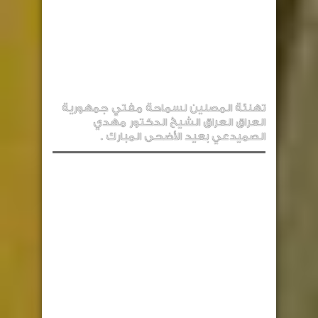
تهنئة المصلين لسماحة مفتي جمهورية
العراق العراق الشيخ الدكتور مهدي
الصميدعي بعيد الأضحى المبارك .