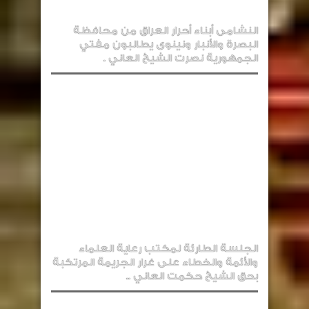
النشامى أبناء أحرار العراق من محافظة
البصرة والأنبار ونينوى يطالبون مفتي
الجمهورية نصرت الشيخ العاني .
الجلسة الطارئة لمكتب رعاية العلماء
والأئمة والخطاء على غرار الجريمة المرتكبة
بحق الشيخ حكمت العاني ..