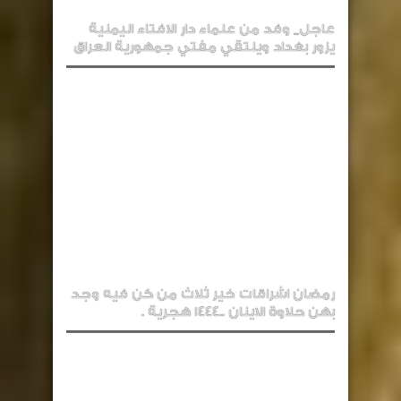
عاجل_ وفد من علماء دار الافتاء اليمنية
يزور بغداد ويلتقي مفتي جمهورية العراق
رمضان اشراقات خير ثلاث من كن فيه وجد
بهن حلاوة الاينان ..1444 هجرية .