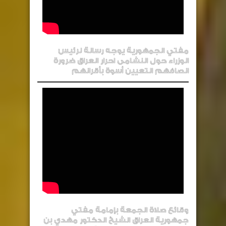
مفتي الجمهورية يوجه رسالة لرئيس
الوزراء حول النشامى احرار العراق ضرورة
انصافهم التعيين أسوة بأقرانهم
وقائع صلاة الجمعة بإمامة مفتي
جمهورية العراق الشيخ الدكتور مهدي بن