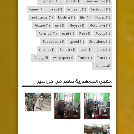
Elephant
(1)
Earnest
(1)
Dreamworks
(1)
Funny
(1)
foxes
(1)
Fantastic
(1)
facebook
(1)
motocross
(1)
Modern
(1)
life
(1)
Hopes
(1)
Picture
(1)
on
(1)
Moyes
(1)
Motorbike
(1)
Ronaldo
(1)
road
(1)
Red
(1)
Puppy
(1)
Speedback
(1)
speed
(1)
Selections
(1)
theme
(1)
Sunset
(1)
suit
(1)
stunt
(1)
(1)
Truck
(1)
Turtle
(1)
wallpaper
الأموال
(1)
التصميم
(6)
مفتي الجمهورية حاضر في كل خير