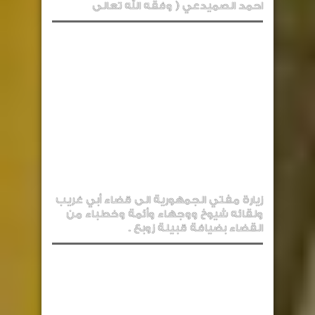
احمد الصميدعي ( وفقه الله تعالى
زيارة مفتي الجمهورية الى قضاء أبي غريب
ولقائه شيوخ ووجهاء وأئمة وخطباء من
القضاء بضيافة قبيلة زوبع .