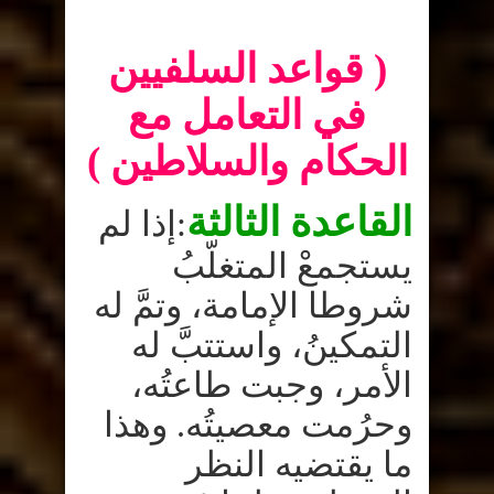
طاعة
الله
مغلقة
( قواعد السلفيين
في التعامل مع
الحكام والسلاطين )
القاعدة الثالثة
:
إذا لم
يستجمعْ المتغلّبُ
شروطا الإمامة، وتمَّ له
التمكينُ، واستتبَّ له
الأمر، وجبت طاعتُه،
وحرُمت معصيتُه
.
وهذا
ما يقتضيه النظر