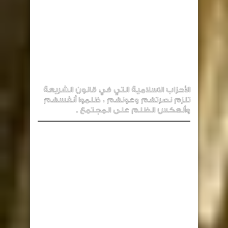
الأحزاب الاسلامية التي في قانون الشريعة
تلزم نصرتهم وعونهم ، ظلموا أنفسهم
وأنعكس الظلم على المجتمع .