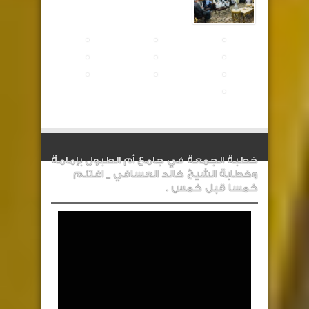
خطبة الجمعة في جامع أم الطبول بإمامة
وخطابة الشيخ خالد العسافي _ اغتنم
خمسا قبل خمس .