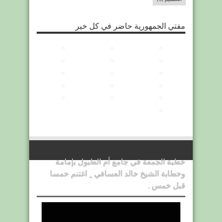
مفتي الجمهورية حاضر في كل خير
خطبة الجمعة في جامع أم الطبول بإمامة
وخطابة الشيخ خالد العسافي _ اغتنم خمسا
قبل خمس .