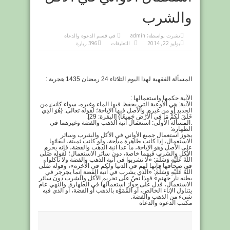
والشرب
نشرت بواسطة:
admin
في
قسم الدعوة والدعاة
على
يوليو 22, 2014
التعليقات
396 زيارة
استعمال
الأواني
في
الاكل
والشرب
مغلقة
المسألة الفقهية لهذا اليوم الثلاثاء 24 رمضان 1435 هجرية :
الآنية حكمها واستعمالها :
الآنية: هي الأوعية التي يحفظ فيها الماء وغيره، سواء كانت من
الحديد أو من غيره. والأصل فيها الإباحة؛ لقوله تعالى: {هُوَ الَّذِي
خَلَقَ لَكُمْ مَا فِي الْأَرْضِ جَمِيعًا} [البقرة: 29].
.المسألة الأولى: استعمال آنية الذهب والفضة وغيرهما في
الطهارة:
يجوز استعمال جميع الأواني في الأكل والشرب وسائر
الاستعمال، إذا كانت طاهرة مباحة، ولو كانت ثمينة، لبقائها
على الأصل وهو الإباحة، ما عدا آنية الذهب والفضة، فإنه يحرم
الأكل والشرب فيهما خاصة، دون سائر الاستعمال؛ لقوله صَلَّى
اللَّهُ عَلَيْهِ وَسَلَّمَ: «لا تشربوا في آنية الذهب والفضة ولا تأكلوا
في صحافها فإنها لهم في الدنيا ولكم في الآخرة»، وقوله صَلَّى
اللَّهُ عَلَيْهِ وَسَلَّمَ: «الذي يشرب في آنية الفضة إنما يجرجر في
بطنه نار جهنم» فهذا نصٌ على تحريم الأكل والشرب دون سائر
الاستعمال، فدل على جواز استعمالها في الطهارة. والنهي عام
يتناول الإناء الخالص، أو المُمَوَّه بالذهب أو الفضة، أو الذي فيه
شيء من الذهب والفضة.
مكتب الدعوة والدعاة