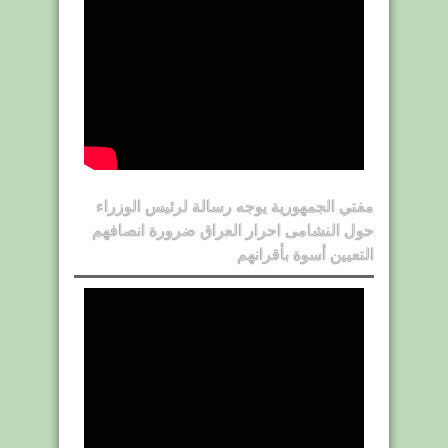
مفتي الجمهورية يوجه رسالة لرئيس الوزراء
حول النشامى احرار العراق ضرورة انصافهم
التعيين أسوة بأقرانهم