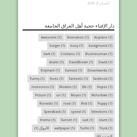
فبراير 8, 2026
دار الإفتاء حجية أهل العراق الجامعة
Awesome
(1)
Animation
(1)
Airplane
(1)
burger
(1)
buoy
(1)
background
(1)
dark
(1)
Cristiano
(1)
Businessman
(1)
dealer
(1)
DavidBrown
(1)
David
(1)
Elephant
(1)
Earnest
(1)
Dreamworks
(1)
Funny
(1)
foxes
(1)
Fantastic
(1)
facebook
(1)
motocross
(1)
Modern
(1)
life
(1)
Hopes
(1)
Picture
(1)
on
(1)
Moyes
(1)
Motorbike
(1)
Ronaldo
(1)
road
(1)
Red
(1)
Puppy
(1)
Speedback
(1)
speed
(1)
Selections
(1)
theme
(1)
Sunset
(1)
suit
(1)
stunt
(1)
(1)
Truck
(1)
Turtle
(1)
wallpaper
الأموال
(1)
التصميم
(6)