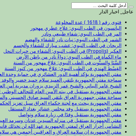
عاجل_ اخبار الدار
فتوى رقم ( 1618 ) عدة المخلوعة
اليانسون في الطب النبوي: علاج عطري مهجور
المر في الطب النبوي: شفاء طبيعي ونادر
الشمر في الطب النبوي: نبات نادر للشفاء والهضم
الريحان في الطب النبوي: عشب مبارك للشفاء والجسم
العكبر (Propolis) في الطب النبوي: الشفاء من خيرات النحل
ماء الكمأة في الطب النبوي: دواءٌ نادر من باطن الأرض
السَّنَا والسنُّوت في الطب النبوي: علاجٌ مهجور من السنة
القِسْط الهندي في الطب النبوي: علاجٌ مهجور من كنوز السنة
مفتي الجمهورية يؤكد أهمية الدور العشائري في حماية وحدة الع
سماحة مفتي الجمهورية يلتقي العميد سلام حميد خضير والوفد ا
الشيخ عامر البياتي والشيخ عمر الزبيدي يزوران مديرية أمن الع
مفتي الجمهورية يستقبل في بيته الأمين العام للتحالف الوطني ل
سماحة مفتي جمهورية العراق يلتقي السيد صادق الحسيني والس
مفتي الجمهورية يبحث مع لجنة حكماء العراق سبل تعزيز الحكم
مفتي الجمهورية يستقبل وفد مجلس عشائر بغداد المستقل
مفتي الجمهورية يستقبل وفدًا في زيارة سلام وتواصل
مفتي الجمهورية يستقبل في منزله السيدين عدنان وسرمد العيس
النشامى أحرار العراق لمفتي الجمهورية عهد الله لن نخذلك فأن
مفتي الجمهورية إن سلامة العراق و العراقيين أجمعين هي سلا