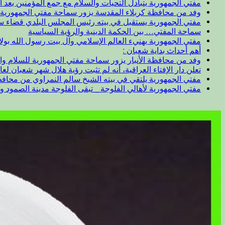
مفتي الجمهورية يتبادل التحيات والسلام مع جمع المؤمنين بعد ال
وفد من محافظة كربلاء المقدسة يزور سماحة مفتي الجمهورية
مفتي الجمهورية يستقبل في بيته رئيس المجلس البلدي قضاء 
سماحة المفتي… بين الحكمة الدينية والرؤية السياسية
مفتي الجمهورية يهنيء العالم الإسلامي وآل بيت رسول الله بول
أهم أحداث بداية شعبان :
وفد من محافظة الأنبار يزور سماحة مفتي الجمهورية للسلام وا
تعلن دار الإفتاء العراقية، أنه لم تثبت رؤية هلال شهر شعبان لعام 47
مفتي الجمهورية يلتقي في بيته الشيخ سالم النمراوي من محافظة
مفتي الجمهورية لأهالي الفلوجة _ تبقى الفلوجة مدينة الصمود و