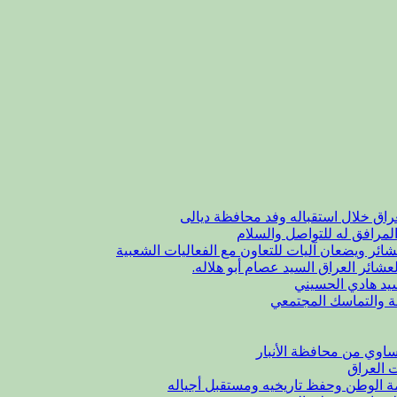
راق خلال استقباله وفد محافظة ديالى
لمرافق له للتواصل والسلام
شائر ويضعان آليات للتعاون مع الفعاليات الشعبية
عشائر العراق السيد عصام أبو هلاله.
يد هادي الحسيني
ة والتماسك المجتمعي
اوي من محافظة الأنبار
ت العراق
مة الوطن وحفظ تاريخيه ومستقبل أجياله