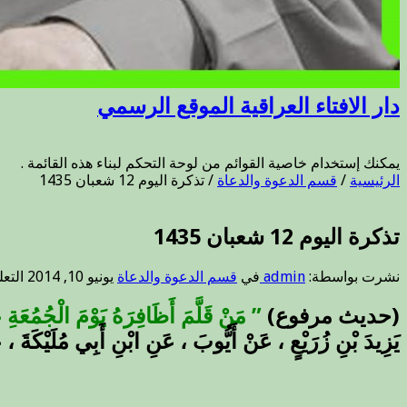
دار الافتاء العراقية الموقع الرسمي
يمكنك إستخدام خاصية القوائم من لوحة التحكم لبناء هذه القائمة .
الرئيسية
/
قسم الدعوة والدعاة
/
تذكرة اليوم 12 شعبان 1435
تذكرة اليوم 12 شعبان 1435
نشرت بواسطة:
admin
في
قسم الدعوة والدعاة
يونيو 10, 2014
التع
(حديث مرفوع)
” مَنْ قَلَّمَ أَظَافِرَهُ يَوْمَ الْجُمُعَةِ 
يَزِيدَ بْنِ زُرَيْعٍ ، عَنْ أَيُّوبَ ، عَنِ ابْنِ أَبِي مُلَيْكَةَ ،