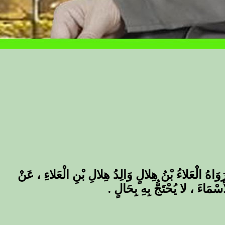
َوَاهُ الْعَلاءُ بْنُ هِلالٍ وَالِدُ هِلالِ بْنِ الْعَلاءِ ، عَنْ
أَسْمَاءَ ، لا يُحْتَجُّ بِهِ بِحَالٍ .