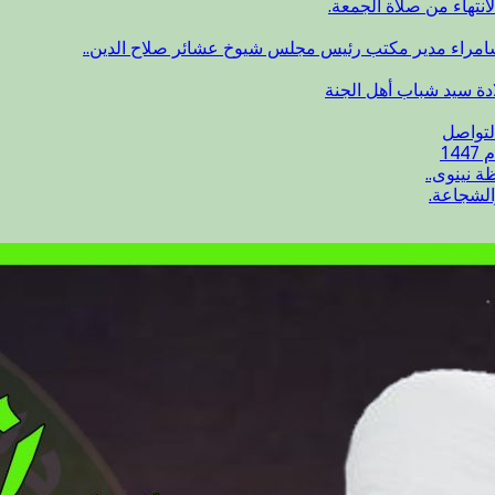
انتهاء من صلاة الجمعة.
سامراء مدير مكتب رئيس مجلس شيوخ عشائر صلاح الدين..
ادة سيد شباب أهل الجنة
لتواصل
14
 نينوى..
الشجاعة.