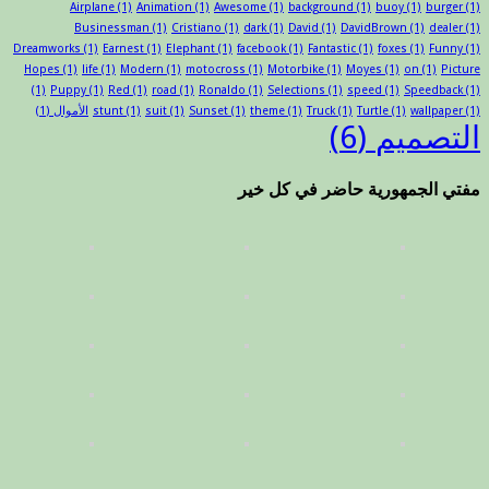
Airplane
(1)
Animation
(1)
Awesome
(1)
background
(1)
buoy
(1)
burger
(1)
Businessman
(1)
Cristiano
(1)
dark
(1)
David
(1)
DavidBrown
(1)
dealer
(1)
Dreamworks
(1)
Earnest
(1)
Elephant
(1)
facebook
(1)
Fantastic
(1)
foxes
(1)
Funny
(1)
Hopes
(1)
life
(1)
Modern
(1)
motocross
(1)
Motorbike
(1)
Moyes
(1)
on
(1)
Picture
(1)
Puppy
(1)
Red
(1)
road
(1)
Ronaldo
(1)
Selections
(1)
speed
(1)
Speedback
(1)
(1)
wallpaper
(1)
Turtle
(1)
Truck
(1)
theme
(1)
Sunset
(1)
suit
(1)
stunt
الأموال
(1)
التصميم
(6)
مفتي الجمهورية حاضر في كل خير