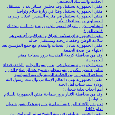
الحكمة والتماسك المجتمعي
مفتي الجمهورية يستقبل وفد مجلس عشائر بغداد المستقل
مفتي الجمهورية يستقبل وفدًا في زيارة سلام وتواصل
مفتي الجمهورية يستقبل في منزله السيدين عدنان وسرمد
العيساوي من محافظة الأنبار
النشامى أحرار العراق لمفتي الجمهورية عهد الله لن نخذلك
فأنت العراق
مفتي الجمهورية إن سلامة العراق و العراقيين أجمعين هي
سلامة الوطن وحفظ تاريخيه ومستقبل أجياله
مفتي الجمهورية يتبادل التحيات والسلام مع جمع المؤمنين بعد
الانتهاء من صلاة الجمعة.
وفد من محافظة كربلاء المقدسة يزور سماحة مفتي
الجمهورية
مفتي الجمهورية يستقبل في بيته رئيس المجلس البلدي قضاء
سامراء مدير مكتب رئيس مجلس شيوخ عشائر صلاح الدين..
سماحة المفتي… بين الحكمة الدينية والرؤية السياسية
مفتي الجمهورية يهنيء العالم الإسلامي وآل بيت رسول الله
بولادة سيد شباب أهل الجنة
أهم أحداث بداية شعبان :
وفد من محافظة الأنبار يزور سماحة مفتي الجمهورية للسلام
والتواصل
تعلن دار الإفتاء العراقية، أنه لم تثبت رؤية هلال شهر شعبان
لعام 1447
مفتي الجمهورية يلتقي في بيته الشيخ سالم النمراوي من