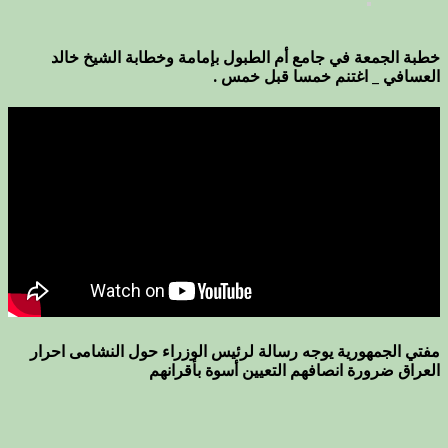
خطبة الجمعة في جامع أم الطبول بإمامة وخطابة الشيخ خالد
العسافي _ اغتنم خمسا قبل خمس .
مفتي الجمهورية يوجه رسالة لرئيس الوزراء حول النشامى احرار
العراق ضرورة انصافهم التعيين أسوة بأقرانهم