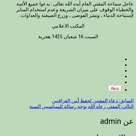
عاجل سماحة المفتي العام أيده الله تعالى : يدعوا جميع الأئمة
يوجه
والخطباء الوقوف علي ميزان الشريعة وعدم استخدام المنابر
رسالة
لإستباحة الدماء ، ونشر الفوضى ، وزرع الضيغنة والعداوات .
الى
الأئمة
المكتب الاعلامي
والخطباء
مغلقة
السبت 16 شعبان 1435 هجرية
السابق:
دعاء المفتين لحفظ أمن العراقيين
التالي:
المفتي رعاه الله يوجه رسالة للسياسيين السنة
عن admin