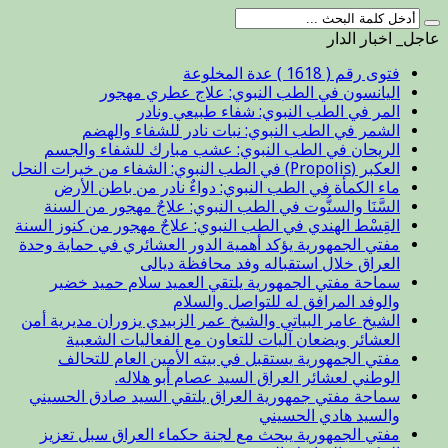
عاجل_ اخبار الدار
فتوى رقم ( 1618 ) عدة المخلوعة
اليانسون في الطب النبوي: علاج عطري مهجور
المر في الطب النبوي: شفاء طبيعي ونادر
الشمر في الطب النبوي: نبات نادر للشفاء والهضم
الريحان في الطب النبوي: عشب مبارك للشفاء والجسم
العكبر (Propolis) في الطب النبوي: الشفاء من خيرات النحل
ماء الكمأة في الطب النبوي: دواءٌ نادر من باطن الأرض
السَّنَا والسنُّوت في الطب النبوي: علاجٌ مهجور من السنة
القِسْط الهندي في الطب النبوي: علاجٌ مهجور من كنوز السنة
مفتي الجمهورية يؤكد أهمية الدور العشائري في حماية وحدة
العراق خلال استقباله وفد محافظة ديالى
سماحة مفتي الجمهورية يلتقي العميد سلام حميد خضير
والوفد المرافق له للتواصل والسلام
الشيخ عامر البياتي والشيخ عمر الزبيدي يزوران مديرية أمن
العشائر ويضعان آليات للتعاون مع الفعاليات الشعبية
مفتي الجمهورية يستقبل في بيته الأمين العام للتحالف
الوطني لعشائر العراق السيد عصام أبو هلاله.
سماحة مفتي جمهورية العراق يلتقي السيد صادق الحسيني
والسيد هادي الحسيني
مفتي الجمهورية يبحث مع لجنة حكماء العراق سبل تعزيز