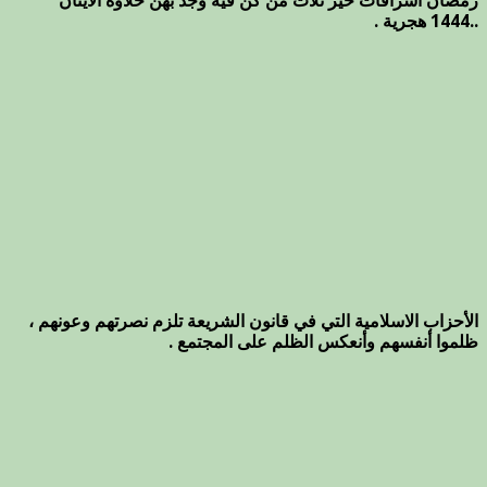
رمضان اشراقات خير ثلاث من كن فيه وجد بهن حلاوة الاينان
..1444 هجرية .
الأحزاب الاسلامية التي في قانون الشريعة تلزم نصرتهم وعونهم ،
ظلموا أنفسهم وأنعكس الظلم على المجتمع .