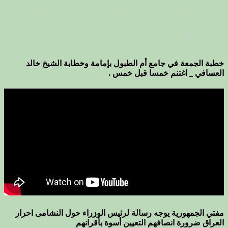
خطبة الجمعة في جامع أم الطبول بإمامة وخطابة الشيخ خالد
العسافي _ اغتنم خمسا قبل خمس .
مفتي الجمهورية يوجه رسالة لرئيس الوزراء حول النشامى احرار
العراق ضرورة انصافهم التعيين أسوة بأقرانهم