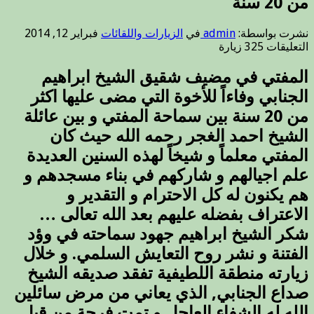
من 20 سنة
نشرت بواسطة:
admin
في
الزيارات واللقائات
فبراير 12, 2014
على
التعليقات
325 زيارة
المفتي
في
المفتي في مضيف شقيق الشيخ ابراهيم
مضيف
الجنابي وفاءاً للأخوة التي مضى عليها اكثر
شقيق
الشيخ
من 20 سنة بين سماحة المفتي و بين عائلة
ابراهيم
الشيخ احمد الغجر رحمه الله حيث كان
الجنابي
المفتي معلماً و شيخاً لهذه السنين العديدة
وفاءاً
للأخوة
علم اجيالهم و شاركهم في بناء مسجدهم و
التي
هم يكنون له كل الاحترام و التقدير و
مضى
عليها
الاعتراف بفضله عليهم بعد الله تعالى …
اكثر
شكر الشيخ ابراهيم جهود سماحته في وؤد
من
20
الفتنة و نشر روح التعايش السلمي. و خلال
سنة
زيارته منطقة اللطيفية تفقد صديقه الشيخ
مغلقة
صداع الجنابي, الذي يعاني من مرض سائلين
الله له الشفاء العاجل و تمت فرحة من قبل