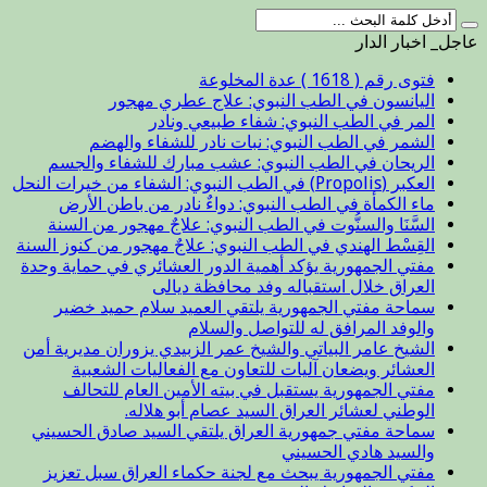
عاجل_ اخبار الدار
فتوى رقم ( 1618 ) عدة المخلوعة
اليانسون في الطب النبوي: علاج عطري مهجور
المر في الطب النبوي: شفاء طبيعي ونادر
الشمر في الطب النبوي: نبات نادر للشفاء والهضم
الريحان في الطب النبوي: عشب مبارك للشفاء والجسم
العكبر (Propolis) في الطب النبوي: الشفاء من خيرات النحل
ماء الكمأة في الطب النبوي: دواءٌ نادر من باطن الأرض
السَّنَا والسنُّوت في الطب النبوي: علاجٌ مهجور من السنة
القِسْط الهندي في الطب النبوي: علاجٌ مهجور من كنوز السنة
مفتي الجمهورية يؤكد أهمية الدور العشائري في حماية وحدة
العراق خلال استقباله وفد محافظة ديالى
سماحة مفتي الجمهورية يلتقي العميد سلام حميد خضير
والوفد المرافق له للتواصل والسلام
الشيخ عامر البياتي والشيخ عمر الزبيدي يزوران مديرية أمن
العشائر ويضعان آليات للتعاون مع الفعاليات الشعبية
مفتي الجمهورية يستقبل في بيته الأمين العام للتحالف
الوطني لعشائر العراق السيد عصام أبو هلاله.
سماحة مفتي جمهورية العراق يلتقي السيد صادق الحسيني
والسيد هادي الحسيني
مفتي الجمهورية يبحث مع لجنة حكماء العراق سبل تعزيز