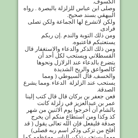
الكسوف
.
وصلى ابن عباس للزلزلة بالبصرة . رواه
البيهقي بسند صحيح
.
ولكن لاتشرع لها الجماعة ولكن تصلى
فرادى
.
ومن ذلك التوبة والندم .إن ربكم
يستعتبكم فاعتبوه
.
ومن ذلك الذكر والدعاء والاستغفار قال
القسطلاني ويستحب لكل أحد أن
يتضرع بالدعاء عند الزلازل ونحوها
كالصواعق والريح الشديدة
والخسف
.
قال السيوطي ( ومما
يستحب عند الزلزلة
الدعاء
.
ومما يشرع
الصدقة
.
فعن جعفر بن بركان قال قال كتب إلينا
عمر بن عبدالعزيز في زلزلة كانت
بالشام أن أخرجوا يوم الاثنين من شهر
كذ وكذا ومن استطاع منكم أن يخرج
صدقة فليفعل فإن الله تعالى يقول ( قد
أفلح من تزكى وذكر اسم ربه فصلى)
ومما يستحب تذكير الناس ووعظهم كما