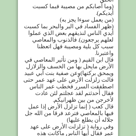
(
وما أصابكم من مصيبة فبما كسبت
أيديكم)
.
(
من يعمل سوءا يجز به
)
(ظهر الفساد في البر والبحر بما كسبت
أيدي الناس لنذيقهم بعض الذي عملوا
لعلهم يرجعون)
.
فالذنوب والمعاصي
سبب كل بلية ومصيبة فهل اتعظنا
واعتبرنا
.
قال ابن القيم ( ومن تأثير المعاصي في
الأرض مايحل بها من الخسف والزلازل
ويمحق بركتها
)وعن صفية بنت أبي عبيد
قالت زلزلت الأرض على عهد عمر حتى
اصطفقت السرر فخطب عمر الناس
فقال أحدثتم لقد عجلتم لئن عادت
لأخرجن من بين ظهرانيكم
.
قال كعب ( إنما تزلزل الأرض إذا عمل
فيها بالمعاصي فترعد فرقا من الله جل
جلاله أن يطلع عليها)
وفي رواية ( تزلزلت الأرض على عهد
عمر فقال أيها الناس ماكانت هذه