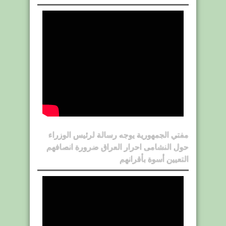
مفتي الجمهورية يوجه رسالة لرئيس الوزراء
حول النشامى احرار العراق ضرورة انصافهم
التعيين أسوة بأقرانهم