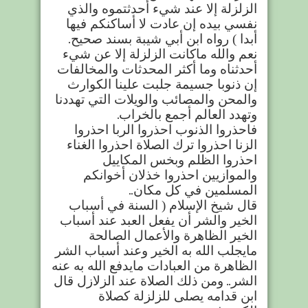
الزلزلة إلا عند شيء أحدثتموه والذي
نفسي بيده إن عادت لا أساكنكم فيها
أبدا ) رواه ابن أبي شيبة بسند صحيح
.
نعم والله ماكانت الزلزلة إلا عن شيء
أحدثناه وما أكثر المحدثات والمخالفات
إن ذنوبا جسيمة جلبت علينا الكوارث
والمحن والمصائب والويلات التي تهددنا
وتهدد العالم أجمع بالخراب
.
فاحذروا الذنوب احذروا الربا احذروا
الزنا احذروا ترك الصلاة احذروا الغناء
احذروا الظلم وبخس المكاييل
والموازيين احذروا خذلان أخوانكم
المسلمين في كل مكان
..
قال شيخ الإسلام ( السنة في أسباب
الخير والشر أن يفعل العبد عند أسباب
الخير الظاهرة والأعمال الصالحة
مايجلب الله به الخير وعند أسباب الشر
الظاهرة من العبادات مايدفع الله به عنه
الشر
..
ومن ذلك الصلاة عند الزلازل قال
ابن قدامه يصلى للزلزلة كصلاة