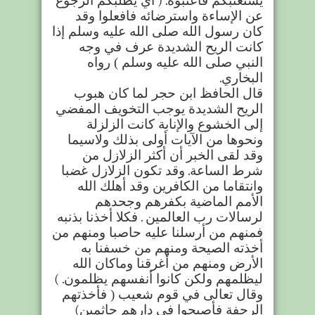
يستعتبكم فاعتبوه
) .
أي يطلبكم الرجوع
عن الإساءة واسترضائه فافعلوا وقد
كان رسول الله صلى الله عليه وسلم إذا
كانت الريح الشديدة عرف في وجه
النبي صلى الله عليه وسلم ) رواه
البخاري
.
قال الحافظ ابن حجر لما كان هبوب
الريح الشديدة يوجب التخويف المفضي
إلى الخشوع والإنابة كانت الزلزلة
ونحوها من الآيات أولى بذلك ولاسيما
وقد لقى الخبر أن أكثر الزلازل من
شرط الساعة
.
وقد تكون الزلازل غضبا
وانتقاما من الكافرين وقد أهلك الله
الأمم الماضية بكفرهم وجحدهم
لرسالات رب العالمين
.
فكلا أخذنا بذنبه
فمنهم من أرسلنا عليه حاصبا ومنهم من
أخذته الصيحة ومنهم من خسفنا به
الأرض ومنهم من أغرقنا وماكان الله
ليظلمهم ولكن كانوا أنفسهم يظلمون
( .
وقال تعالى في قوم شعيب ( فأخذتهم
الرجفة فأصبحوا في دارهم جاثمين
(