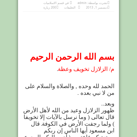
نشرت بواسطة:
admin
في
قسم الاسلاميات
على
ديسمبر 1, 2013
التعليقات
200 زيارة
الزلازل
تخويف
وعظة
مغلقة
بسم الله الرحمن الرحيم
م/ الزلازل تخويف وعظة
.
الحمد لله وحده , والصلاة والسلام على
من لا نبي بعده .
وبعد..
ظهور الزلازل وعيد من الله لأهل الأرض
قال تعالى ( وما نرسل بالآيات إلا تخويفا
) ولما رجفت الأرض في الكوفة
.
قال
ابن مسعود أيها الناس إن ربكم