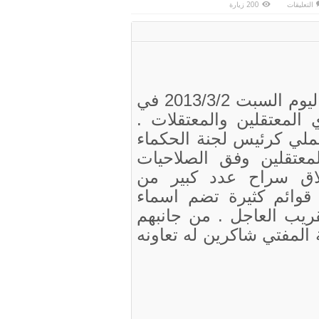
على
التعليقات
200 زيارة
سماحة
المفتي
يستقبل
ذوي
المعتقلات
والمعتقلين
مغلقة
استقبل سماحة المفتي (رعاه الله) اليوم السبت 2013/3/2 في
 المعتقلين والمعتقلات .
ملي كرئيس لجنة الحكماء
لمعتقلين وفق الصلاحيات
لاق سراح عدد كبير من
 قوائم كثيرة تضم اسماء
قريب العاجل . من جانبهم
المفتي شاكرين له تعاونه