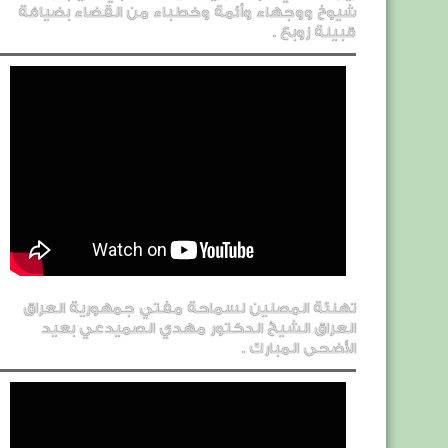
شيوخ ووجهاء وأئمة وخطباء من القضاء بضيافة
قبيلة زوبع .
تهنئة المصلين لسماحة مفتي جمهورية العراق
العراق الشيخ الدكتور مهدي الصميدعي بعيد
الأضحى المبارك .