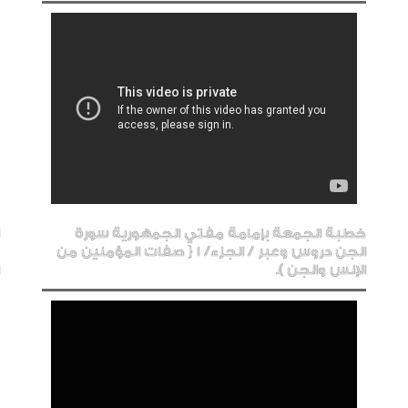
خطبة الجمعة بإمامة مفتي الجمهورية سورة
الجن دروس وعبر / الجزء/ 1 { صفات المؤمنين من
الإنس والجن ).