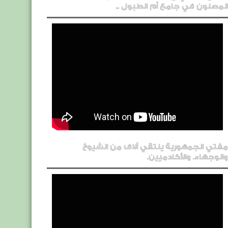
المصلون في جامع أم الطبول ..
مفتي الجمهورية يلتقي آلاف من الشيوخ
والوجهاء. والأكادميين.