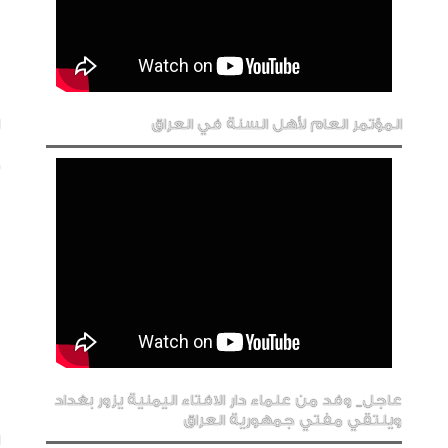
المؤتمر العام لأهل السنة في العراق
عاجل_ وفد من علماء دار الافتاء اليمنية يزور بغداد
ويلتقي مفتي جمهورية العراق