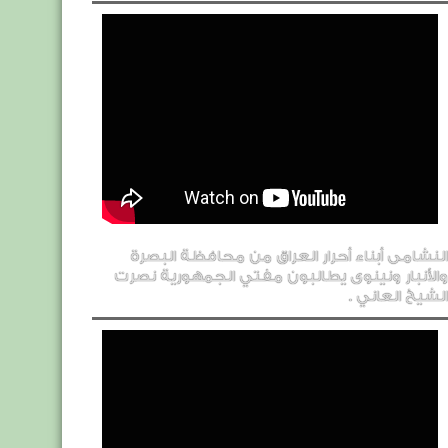
النشامى أبناء أحرار العراق من محافظة البصرة
والأنبار ونينوى يطالبون مفتي الجمهورية نصرت
الشيخ العاني .