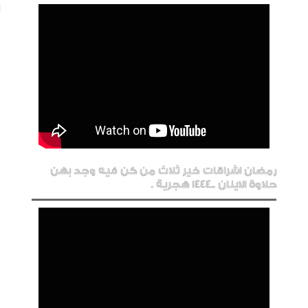
رمضان اشراقات خير ثلاث من كن فيه وجد بهن
حلاوة الاينان ..1444 هجرية .