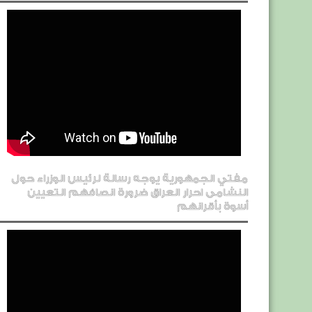
مفتي الجمهورية يوجه رسالة لرئيس الوزراء حول
النشامى احرار العراق ضرورة انصافهم التعيين
أسوة بأقرانهم