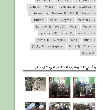
Elephant
(1)
Earnest
(1)
Dreamworks
(1)
Funny
(1)
foxes
(1)
Fantastic
(1)
facebook
(1)
motocross
(1)
Modern
(1)
life
(1)
Hopes
(1)
Picture
(1)
on
(1)
Moyes
(1)
Motorbike
(1)
Ronaldo
(1)
road
(1)
Red
(1)
Puppy
(1)
Speedback
(1)
speed
(1)
Selections
(1)
theme
(1)
Sunset
(1)
suit
(1)
stunt
(1)
(1)
Truck
(1)
Turtle
(1)
wallpaper
الأموال
(1)
التصميم
(6)
مفتي الجمهورية حاضر في كل خير