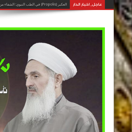
عاجل_ اخبار الدار
العكبر (Propolis) في الطب النبوي: الشفاء من خيرات النحل