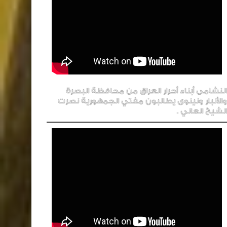
النشامى أبناء أحرار العراق من محافظة البصرة
والأنبار ونينوى يطالبون مفتي الجمهورية نصرت
الشيخ العاني .