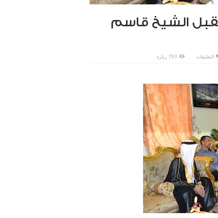
تقبل الشيخ قاسم
على
التعليقات
193 زيارة
سماحة
المفتي(رعاه
الله)يستقبل
الشيخ
قاسم
عواد
مغلقة