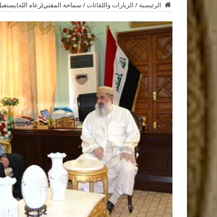
الرئيسية
/
الزيارات واللقائات
/
سماحة المفتي(رعاه الله)يستقب