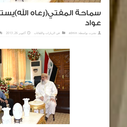
سماحة المفتي(رعاه الله)يس
عواد
نشرت بواسطة:
admin
في
الزيارات واللقائات
أكتوبر 26, 2013