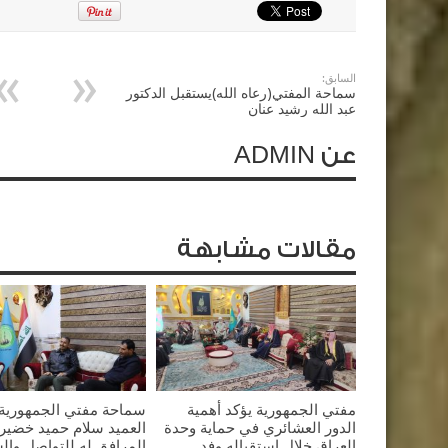
السابق:
سماحة المفتي(رعاه الله)يستقبل الدكتور
عبد الله رشيد عنان
عن ADMIN
مقالات مشابهة
مفتي الجمهورية يؤكد أهمية
سماحة مفتي الجمهورية 
الدور العشائري في حماية وحدة
العميد سلام حميد خضير 
العراق خلال استقباله وفد
المرافق له للتواصل وال