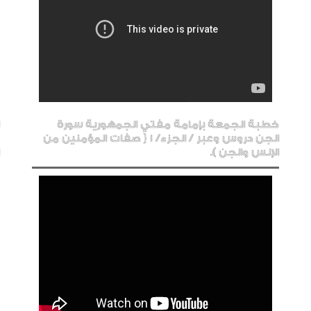
خطبة الجمعة بإمامة مفتي الجمهورية سورة
الجن دروس وعبر / الجزء/ 1 { صفات المؤمنين من
الإنس والجن ).