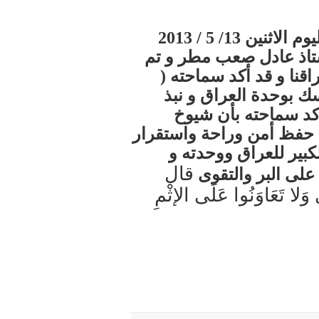
استقبل سماحة المفتي ( رعاه الله ) اليوم الاثنين 13/ 5 / 2013
ستاذ عادل صعب مطر و تم
قنا و قد أكد سماحته (
سك بوحدة العراق و نبذ
أكد سماحته بأن شيوخ
ي حفظ أمن وراحة واستقرار
كبير للعراق ووحدته و
قال
 على البر والتقوى
 وَلا تَعَاوَنُوا عَلَى الإثْمِ