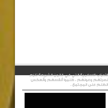
الأحزاب الاسلامية التي في قانون الشريعة تلزم
نصرتهم وعونهم ، ظلموا أنفسهم وأنعكس
الظلم على المجتمع .