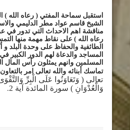
الشيخ قاسم عواد مطر الدليمي والا
مناقشة اهم الاحداث التي تدور في عرا
رعاه الله ) على نقاط مهمة منها التم
الطائفية والحفاظ على وحدة البلد و 
المساجد والدعاة لهم الدور الكبير ف
المسلمين وانهم يمثلون رأس المال ال
تماسك أبنائه والله تعالى امر بالتعاون
تعالى ( وَتَعَاوَنُوا عَلَى الْبِرِّ وَالتَّقْوَى
وَالْعُدْوَانِ ) سورة المائدة آية 2.