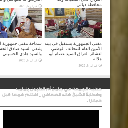
محافظة ديالى
فبراير 8, 2026
فبراير 8, 2026
مفتي الجمهورية يستقبل في بيته
سماحة مفتي جمهورية ال
الأمين العام للتحالف الوطني
يلتقي السيد صادق الحس
لعشائر العراق السيد عصام أبو
والسيد هادي الحسيني
هلاله.
فبراير 8, 2026
فبراير 8, 2026
خطبة الجمعة في جامع أم الطبول بإمامة
وخطابة الشيخ خالد العسافي _ اغتنم خمسا قبل
خمس .