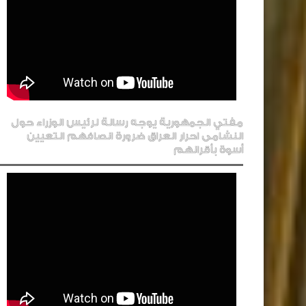
مفتي الجمهورية يوجه رسالة لرئيس الوزراء حول
النشامى احرار العراق ضرورة انصافهم التعيين
أسوة بأقرانهم