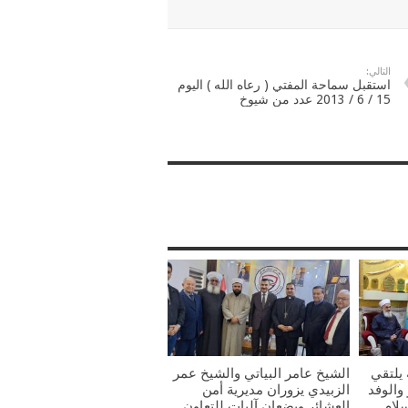
التالي:
استقبل سماحة المفتي ( رعاه الله ) اليوم
15 / 6 / 2013 عدد من شيوخ
يلتقي
الشيخ عامر البياتي والشيخ عمر
والوفد
الزبيدي يزوران مديرية أمن
سلام
العشائر ويضعان آليات للتعاون