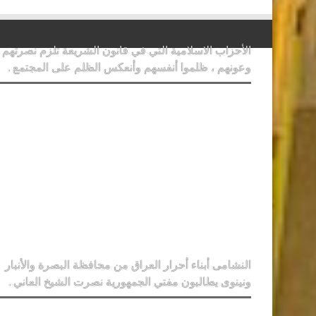
الأحزاب الاسلامية التي في قانون الشريعة تلزم نصرتهم
وعونهم ، ظلموا أنفسهم وأنعكس الظلم على المجتمع .
النشامى أبناء أحرار العراق من محافظة البصرة والأنبار
ونينوى يطالبون مفتي الجمهورية نصرت الشيخ العاني .