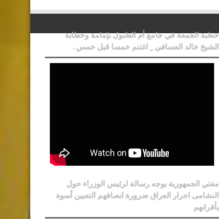
خطبة الجمعة في جامع أم الطبول بإمامة وخطابة
الشيخ خالد العسافي _ اغتنم خمسا قبل خمس .
مفتي الجمهورية يوجه رسالة لرئيس الوزراء حول
النشامى احرار العراق ضرورة انصافهم التعيين أسوة
بأقرانهم