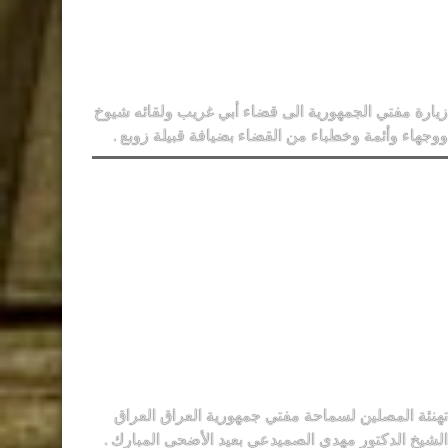
زيارة مفتي الجمهورية الى قضاء أبي غريب ولقائه شيوخ
ووجهاء وأئمة وخطباء من القضاء بضيافة قبيلة زوبع .
تهنئة المصلين لسماحة مفتي جمهورية العراق العراق
الشيخ الدكتور مهدي الصميدعي بعيد الأضحى المبارك .