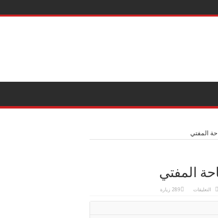
حة المفتي
حة المفتي
على
التعليقات
289 زيارة
زيارة
النائب
سلام
الزوبعي
لسماحة