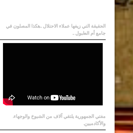
الحقيقة التي زيفها عملاء الاحتلال ..هكذا المصلون في
جامع أم الطبول ..
مفتي الجمهورية يلتقي آلاف من الشيوخ والوجهاء.
والأكادميين.