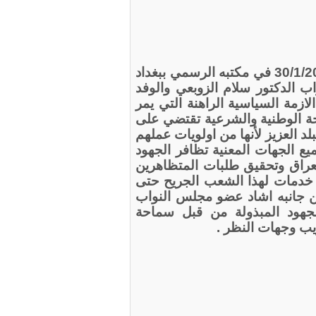
المفتي
مغلقة
التقى سماحة المفتي مساء اليوم الاربعاء 30/1/2013 في مكتبه الرسمي ببغداد
 الدكتور سلام الزوبعي والوفد
لازمة السياسية الراهنة التي يمر
لحة الوطنية والشرعية تقتضي على
لد العزيز لأنها من اولويات عملهم
يع الجهات المعنية تظافر الجهود
لعراق وتحقيق طلبات المتظاهرين
خدمات لهذا الشعب الجريح حتى
من جانبه اشاد عضو مجلس النواب
لجهود المبذولة من قبل سماحة
ريب وجهات النظر .