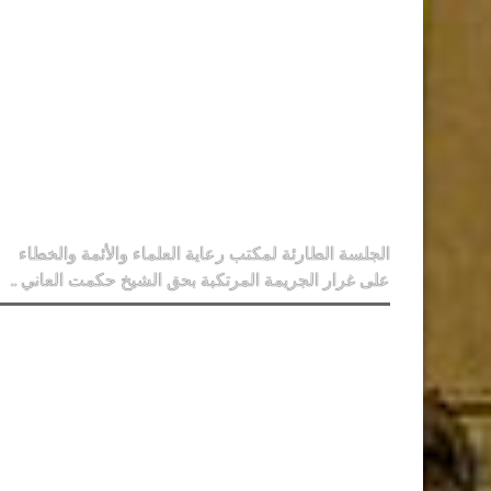
الجلسة الطارئة لمكتب رعاية العلماء والأئمة والخطاء
على غرار الجريمة المرتكبة بحق الشيخ حكمت العاني ..