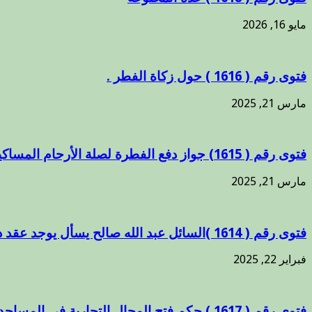
مايو 16, 2026
فتوى رقم ( 1616 ) حول زكاة الفطر .
مارس 21, 2025
فتوى رقم ( 1615) جواز دفع الفطرة لصلة الأرحام المساكين.
مارس 21, 2025
فتوى رقم ( 1614 )السائل عبد الله صالح يسأل يوجد عقد دار مستأجرة من الدولة بإسم والدي _ غادر والدي وإخوتي فشغلت الدار منذ ذاك الوقت وصرفت عليها ورممتها ؟.
فبراير 22, 2025
فتوى رقم ( 1617 ) حكم فتح المحال التجارية في المساجد .