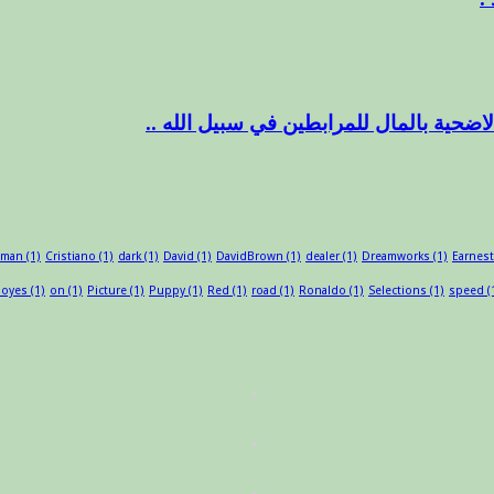
sman
(1)
Cristiano
(1)
dark
(1)
David
(1)
DavidBrown
(1)
dealer
(1)
Dreamworks
(1)
Earnest
oyes
(1)
on
(1)
Picture
(1)
Puppy
(1)
Red
(1)
road
(1)
Ronaldo
(1)
Selections
(1)
speed
(