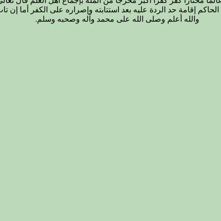
فرا أكبر مخرجا من الملة بإجماع أهل العلم قال تعالى: (ولَئِنْ سَأَلْتَهُمْ لَيَقُو
يمَانِكُمْ). ويجب على الحاكم إقامة حد الردة عليه بعد استتابته وإصراره على الكفر
والله أعلم وصلى الله على محمد وآله وصحبه وسلم.