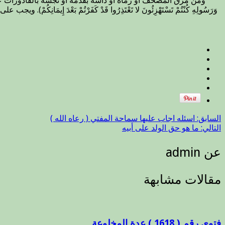
ومن مزق المصحف أو رماه أو داسه بقدمه أو نجسه بالقاذورات عالما مختارا كفر ك
وَرَسُولِهِ كُنْتُمْ تَسْتَهْزِئُونَ لا تَعْتَذِرُوا قَدْ كَفَرْتُمْ بَعْدَ إِ
السابق:
اسئله اجاب عليها سماحة المفتي ( رعاه الله )
التالي:
ما هو حق الولد على أبيه
عن admin
مقالات مشابهة
فتوى رقم ( 1618 ) عدة المخلوعة