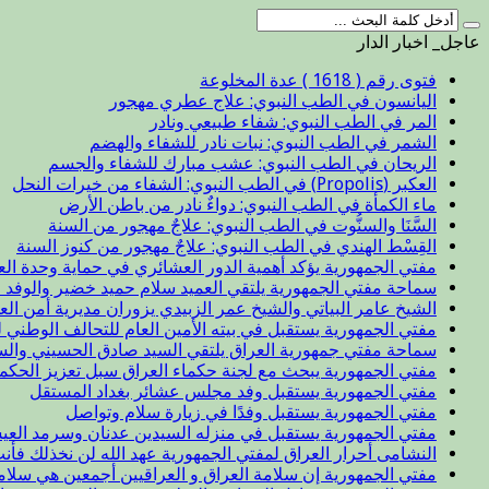
عاجل_ اخبار الدار
فتوى رقم ( 1618 ) عدة المخلوعة
اليانسون في الطب النبوي: علاج عطري مهجور
المر في الطب النبوي: شفاء طبيعي ونادر
الشمر في الطب النبوي: نبات نادر للشفاء والهضم
الريحان في الطب النبوي: عشب مبارك للشفاء والجسم
العكبر (Propolis) في الطب النبوي: الشفاء من خيرات النحل
ماء الكمأة في الطب النبوي: دواءٌ نادر من باطن الأرض
السَّنَا والسنُّوت في الطب النبوي: علاجٌ مهجور من السنة
القِسْط الهندي في الطب النبوي: علاجٌ مهجور من كنوز السنة
مفتي الجمهورية يؤكد أهمية الدور العشائري في حماية وحدة الع
سماحة مفتي الجمهورية يلتقي العميد سلام حميد خضير والوفد ا
الشيخ عامر البياتي والشيخ عمر الزبيدي يزوران مديرية أمن الع
مفتي الجمهورية يستقبل في بيته الأمين العام للتحالف الوطني ل
سماحة مفتي جمهورية العراق يلتقي السيد صادق الحسيني والس
مفتي الجمهورية يبحث مع لجنة حكماء العراق سبل تعزيز الحكم
مفتي الجمهورية يستقبل وفد مجلس عشائر بغداد المستقل
مفتي الجمهورية يستقبل وفدًا في زيارة سلام وتواصل
مفتي الجمهورية يستقبل في منزله السيدين عدنان وسرمد العيس
النشامى أحرار العراق لمفتي الجمهورية عهد الله لن نخذلك فأن
مفتي الجمهورية إن سلامة العراق و العراقيين أجمعين هي سلا