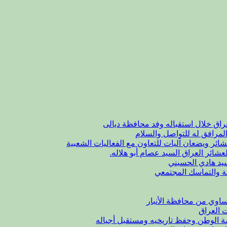
راق خلال استقباله وفد محافظة ديالى
لمرافق له للتواصل والسلام
شائر ويضعان آليات للتعاون مع الفعاليات الشعبية
عشائر العراق السيد عصام أبو هلاله.
يد هادي الحسيني
ة والتماسك المجتمعي
اوي من محافظة الأنبار
ت العراق
مة الوطن وحفظ تاريخيه ومستقبل أجياله