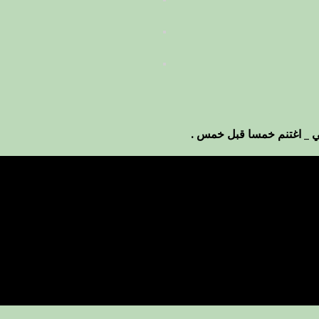
ي _ اغتنم خمسا قبل خمس .