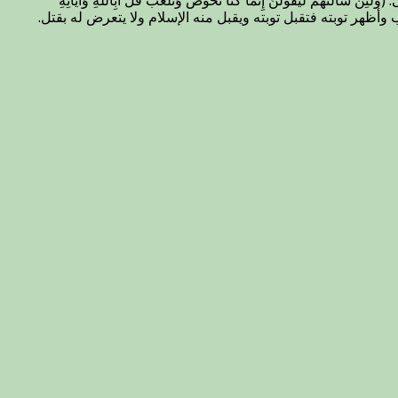
لُنَّ إِنَّمَا كُنَّا نَخُوضُ وَنَلْعَبُ قُلْ أَبِاللَّهِ وَآيَاتِهِ
 أما إن تاب وأظهر توبته فتقبل توبته ويقبل منه الإسلام ولا يتعرض له بقتل.