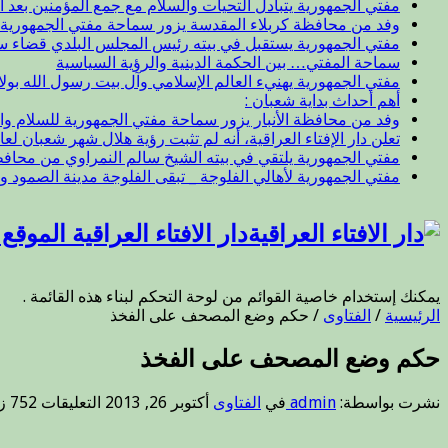
مفتي الجمهورية يتبادل التحيات والسلام مع جمع المؤمنين بعد ال
وفد من محافظة كربلاء المقدسة يزور سماحة مفتي الجمهورية
مفتي الجمهورية يستقبل في بيته رئيس المجلس البلدي قضاء 
سماحة المفتي… بين الحكمة الدينية والرؤية السياسية
مفتي الجمهورية يهنيء العالم الإسلامي وآل بيت رسول الله بول
أهم أحداث بداية شعبان :
وفد من محافظة الأنبار يزور سماحة مفتي الجمهورية للسلام وا
تعلن دار الإفتاء العراقية، أنه لم تثبت رؤية هلال شهر شعبان لعام 47
مفتي الجمهورية يلتقي في بيته الشيخ سالم النمراوي من محافظة
مفتي الجمهورية لأهالي الفلوجة _ تبقى الفلوجة مدينة الصمود و
دار الافتاء العراقية الموق
يمكنك إستخدام خاصية القوائم من لوحة التحكم لبناء هذه القائمة .
الرئيسية
/
الفتاوى
/
حكم وضع المصحف على الفخذ
حكم وضع المصحف على الفخذ
على
نشرت بواسطة:
admin
في
الفتاوى
أكتوبر 26, 2013
التعليقات
752 زيارة
حكم
وضع